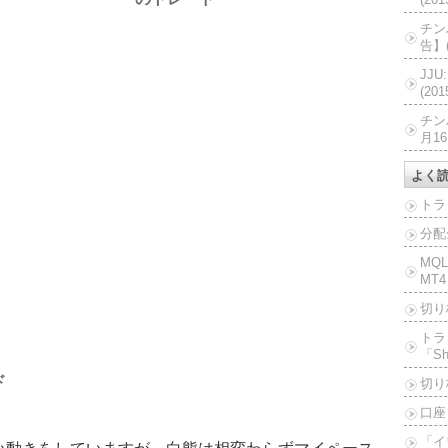
チン
告】(
JJ
(20
チン
月16
よく
トラ
分配
MQ
MT4
切り
トラ
「Sh
ド
切り
口座
「イ