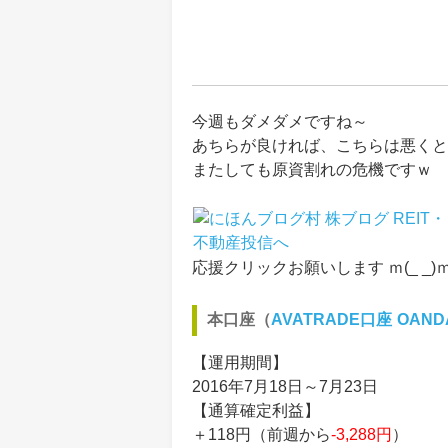
今週もダメダメですね～
あちらが良ければ、こちらは悪くと
またしても原資割れの危機ですｗ
応援クリックお願いします ｍ(_ _)
本口座（
AVATRADE口座
OAN
【運用期間】
2016年7月18日～7月23日
【通算確定利益】
＋118円（前週から
-3,288円
）