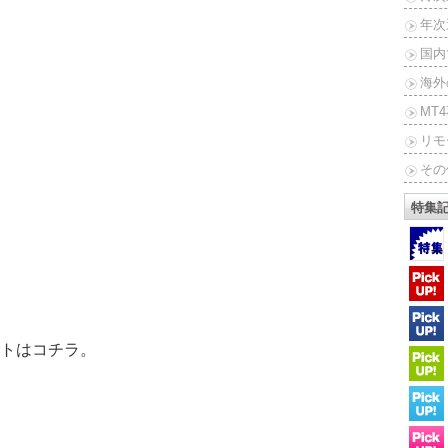
年次
国内
海外
MT
リモ
その
特集
トはコチラ。