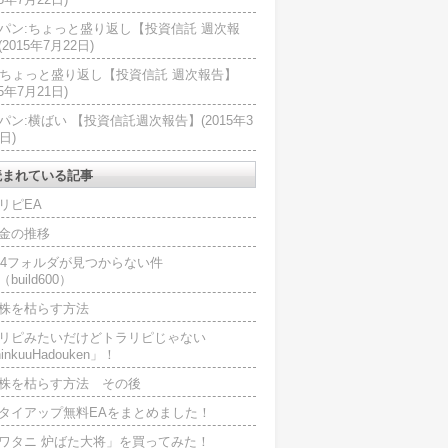
パン:ちょっと盛り返し【投資信託 週次報
2015年7月22日)
U:ちょっと盛り返し【投資信託 週次報告】
15年7月21日)
パン:横ばい 【投資信託週次報告】(2015年3
日)
読まれている記事
リピEA
金の推移
L4フォルダが見つからない件
（build600）
株を枯らす方法
リピみたいだけどトラリピじゃない
inkuuHadouken」！
株を枯らす方法 その後
タイアップ無料EAをまとめました！
ワタニ 炉ばた大将」を買ってみた！