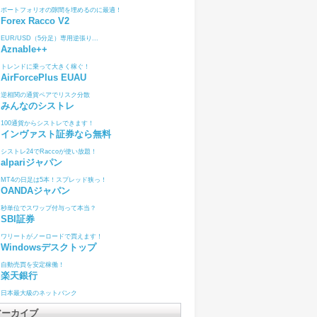
ポートフォリオの隙間を埋めるのに最適！
Forex Racco V2
EUR/USD（5分足）専用逆張り...
Aznable++
トレンドに乗って大きく稼ぐ！
AirForcePlus EUAU
逆相関の通貨ペアでリスク分散
みんなのシストレ
100通貨からシストレできます！
インヴァスト証券なら無料
シストレ24でRaccoが使い放題！
alpariジャパン
MT4の日足は5本！スプレッド狭っ！
OANDAジャパン
秒単位でスワップ付与って本当？
SBI証券
ワリートがノーロードで買えます！
Windowsデスクトップ
自動売買を安定稼働！
楽天銀行
日本最大級のネットバンク
アーカイブ