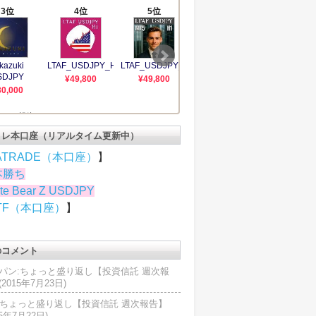
トレ本口座（リアルタイム更新中）
ATRADE（本口座）
】
本勝ち
te Bear Z USDJPY
TF（本口座）
】
のコメント
パン:ちょっと盛り返し【投資信託 週次報
2015年7月23日)
U:ちょっと盛り返し【投資信託 週次報告】
15年7月22日)