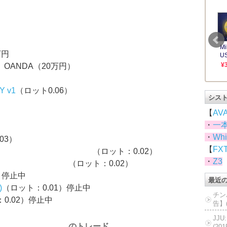
万円
）OANDA（20万円）
PY v1
（ロット0.06）
シス
【
AV
）
・
一
・
Whi
03）
【
FX
（ロット：0.02）
・
Z3
（ロット：0.02）
）停止中
最近
)
（ロット：0.01）停止中
チン
0.02）停止中
告】(
JJ
のトレード
(20