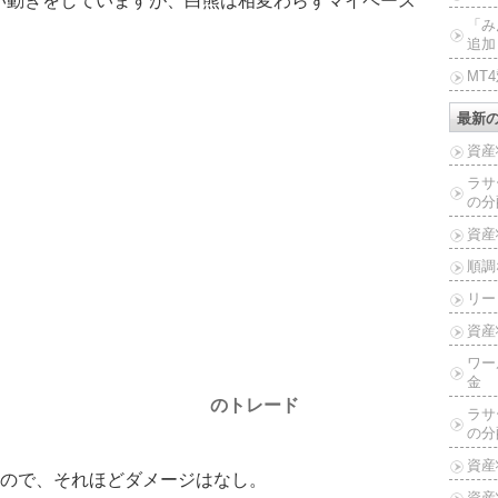
い動きをしていますが、白熊は相変わらずマイペース
「み
追加
MT
最新
資産
ラサ
の分
資産
順調
リー
資産
ワー
金
のトレード
ラサ
の分
資産
ので、それほどダメージはなし。
資産