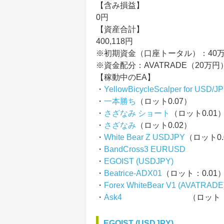
【含み損益】
0円
【資産合計】
400,118円
※初期資金（口座トータル）：40
※資金配分：AVATRADE（20万円
【稼動中のEA】
・
YellowBicycleScalper for USD/J
・
一本勝ち
（ロット0.07）
・
さざなみ ショート
（ロット0.01
・
さざなみ
（ロット0.02）
・
White Bear Z USDJPY
（ロット0.
・
BandCross3 EURUSD
・
EGOIST (USDJPY)
・
Beatrice-ADX01
（ロット：0.01
・
Forex WhiteBear V1 (AVATRADE
・
Ask4
（ロット：
EGOIST (USDJPY)