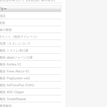
ゴリー
信託
O投資
金の報告
Iポイント（投信マイレージ）
売買（ＥＡ）について
報告 シストレ本口座
報告 alpariジャパン口座
告 Ashika V1
告 Forex Racco V2
告 PegSystem ver2
告 AirForcePlus EUAU
告 W2C-Clipper
告 SimpleRepeat
運用報告