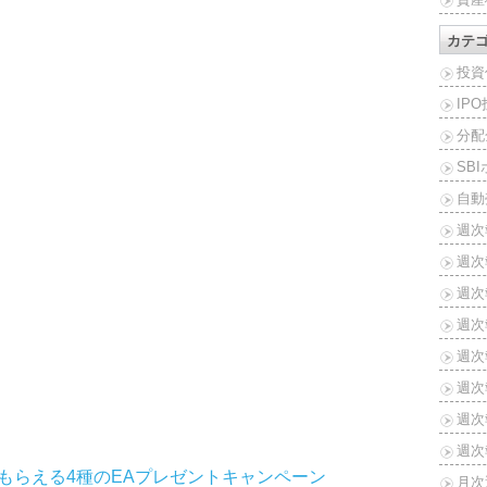
。
カテ
）
投資
IP
分配
SB
自動
週次
週次
週次報
週次報
週次報
週次報
週次報
週次報
選んでもらえる4種のEAプレゼントキャンペーン
月次