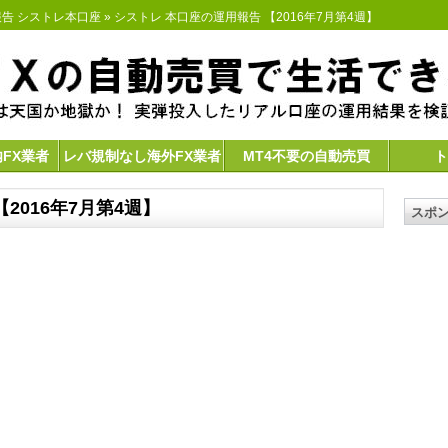
告 シストレ本口座
» シストレ 本口座の運用報告 【2016年7月第4週】
内FX業者
レバ規制なし海外FX業者
MT4不要の自動売買
ト
2016年7月第4週】
スポ