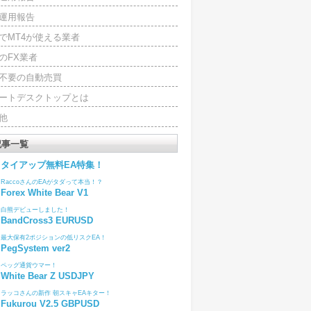
運用報告
でMT4が使える業者
のFX業者
4不要の自動売買
ートデスクトップとは
他
記事一覧
タイアップ無料EA特集！
RaccoさんのEAがタダって本当！？
Forex White Bear V1
白熊デビューしました！
BandCross3 EURUSD
最大保有2ポジションの低リスクEA！
PegSystem ver2
ペッグ通貨ウマー！
White Bear Z USDJPY
ラッコさんの新作 朝スキャEAキター！
Fukurou V2.5 GBPUSD