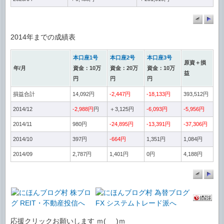
2014年までの成績表
本口座1号
本口座2号
本口座3号
原資＋損
年/月
資金：10万
資金：20万
資金：10万
益
円
円
円
損益合計
14,092円
-2,447円
-18,133円
393,512円
2014/12
-2,988円
円
＋3,125円
-6,093円
-5,956円
2014/11
980円
-24,895円
-13,391円
-37,306円
2014/10
397円
-664円
1,351円
1,084円
2014/09
2,787円
1,401円
0円
4,188円
応援クリックお願いします ｍ(_ _)ｍ