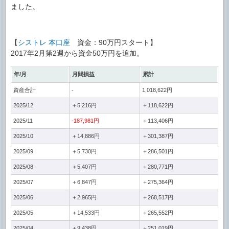
ました。
【
シストレ 本口座
資金：90万円スタート】
2017年2月第2週から資金50万円を追加。
年/月
月間損益
累計
資産合計
-
1,018,622円
2025/12
＋5,216円
＋118,622円
2025/11
-187,981円
＋113,406円
2025/10
＋14,886円
＋301,387円
2025/09
＋5,730円
＋286,501円
2025/08
＋5,407円
＋280,771円
2025/07
＋6,847円
＋275,364円
2025/06
＋2,965円
＋268,517円
2025/05
＋14,533円
＋265,552円
2025/04
＋9,438円
＋251,019円