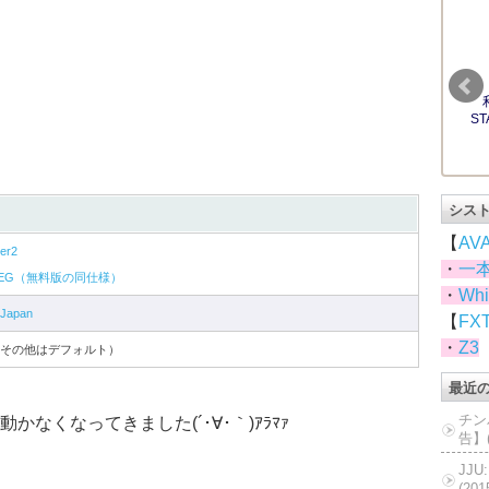
シス
【
AV
er2
・
一
G PEG（無料版の同仕様）
・
Whi
Japan
【
FX
・
Z3
1（その他はデフォルト）
最近
チン
なくなってきました(´･∀･｀)ｱﾗﾏｧ
告】(
JJ
(20