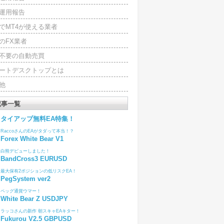
運用報告
でMT4が使える業者
のFX業者
4不要の自動売買
ートデスクトップとは
他
記事一覧
タイアップ無料EA特集！
RaccoさんのEAがタダって本当！？
Forex White Bear V1
白熊デビューしました！
BandCross3 EURUSD
最大保有2ポジションの低リスクEA！
PegSystem ver2
ペッグ通貨ウマー！
White Bear Z USDJPY
ラッコさんの新作 朝スキャEAキター！
Fukurou V2.5 GBPUSD