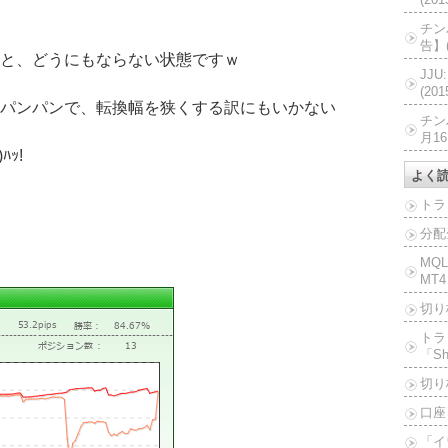
チン
告】(
と、どうにもならない状態ですｗ
JJ
(20
パンパンで、転換幅を狭くする訳にもいかない
チン
月16
ｯ!
よく
トラ
分配
MQ
MT4
切り
トラ
「Sh
切り
口座
「イ