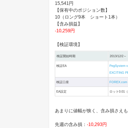
15,541円
【保有中のポジション数】
10（ロング9本 ショート1本）
【含み損益】
-10,259円
【検証環境】
検証開始時期
2013/12/2～
検証EA
PegSystem v
EXCITIN
検証口座
FOREX.com 
EA設定
ロット0.0
あまりに値幅が狭く、含み損さえも動か
先週の含み損：
-10,293円