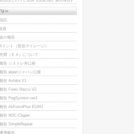
ゴリー
信託
O投資
金の報告
Iポイント（投信マイレージ）
売買（ＥＡ）について
報告 シストレ本口座
報告 alpariジャパン口座
告 Ashika V1
告 Forex Racco V2
告 PegSystem ver2
告 AirForcePlus EUAU
告 W2C-Clipper
告 SimpleRepeat
運用報告