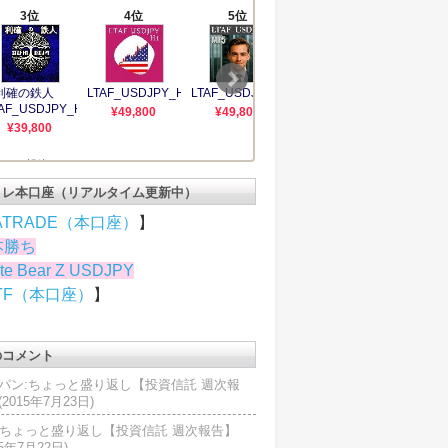
トレ本口座（リアルタイム更新中）
ATRADE（本口座）
】
本勝ち
te Bear Z USDJPY
TF（本口座）
】
のコメント
パン:ちょっと盛り返し【投資信託 週次報
2015年7月23日)
U:ちょっと盛り返し【投資信託 週次報告】
15年7月22日)