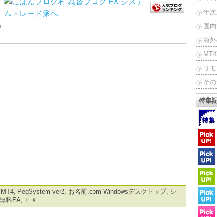
年次
ｍ
国内
海外
MT
リモ
その
特集
,
MT4
,
PegSystem ver2
,
お名前.com Windowsデスクトップ
,
シ
無料EA
,
ＦＸ