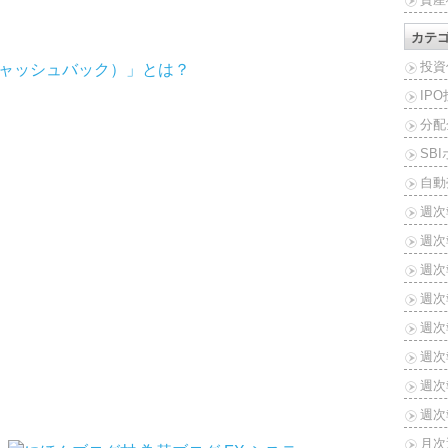
カテ
投資
ナルキャッシュバック）」とは？
IP
分配
SB
自動
週次
週次
週次報
週次報
！
週次報
週次報
週次報
週次報
月次