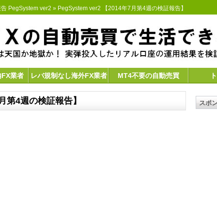
 PegSystem ver2
» PegSystem ver2 【2014年7月第4週の検証報告】
内FX業者
レバ規制なし海外FX業者
MT4不要の自動売買
ト
14年7月第4週の検証報告】
スポ