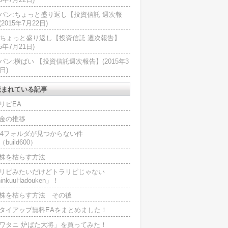
パン:ちょっと盛り返し【投資信託 週次報
2015年7月22日)
U:ちょっと盛り返し【投資信託 週次報告】
15年7月21日)
パン:横ばい 【投資信託週次報告】(2015年3
日)
読まれている記事
リピEA
金の推移
L4フォルダが見つからない件
（build600）
株を枯らす方法
リピみたいだけどトラリピじゃない
inkuuHadouken」！
株を枯らす方法 その後
タイアップ無料EAをまとめました！
ワタニ 炉ばた大将」を買ってみた！