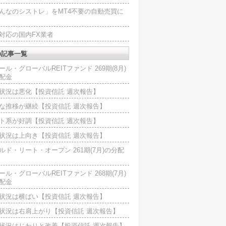
んなのシストレ」をMT4不要の自動売買に
4対応の国内FX業者
の記事一覧
ール・グローバルREITファンド 269期(8月)
配金
状況は悪化【投資信託 週次報告】
な推移が継続【投資信託 週次報告】
ト系が好調【投資信託 週次報告】
状況は上向き【投資信託 週次報告】
ルド・リート・オープン 261期(7月)の分配
ール・グローバルREITファンド 268期(7月)
配金
状況は横ばい【投資信託 週次報告】
状況は右肩上がり【投資信託 週次報告】
状況はじわりと改善【投資信託 週次報告】