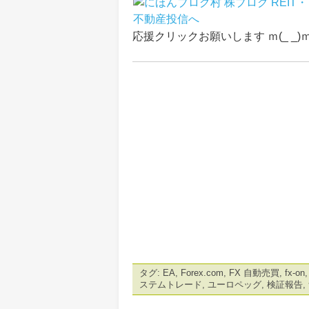
応援クリックお願いします ｍ(_ _)
タグ:
EA
,
Forex.com
,
FX 自動売買
,
fx-on
ステムトレード
,
ユーロペッグ
,
検証報告
,