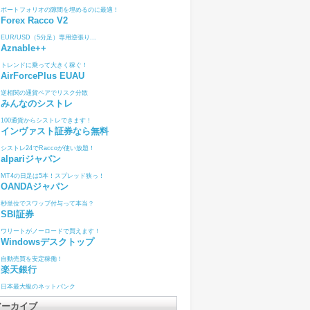
ポートフォリオの隙間を埋めるのに最適！
Forex Racco V2
EUR/USD（5分足）専用逆張り...
Aznable++
トレンドに乗って大きく稼ぐ！
AirForcePlus EUAU
逆相関の通貨ペアでリスク分散
みんなのシストレ
100通貨からシストレできます！
インヴァスト証券なら無料
シストレ24でRaccoが使い放題！
alpariジャパン
MT4の日足は5本！スプレッド狭っ！
OANDAジャパン
秒単位でスワップ付与って本当？
SBI証券
ワリートがノーロードで買えます！
Windowsデスクトップ
自動売買を安定稼働！
楽天銀行
日本最大級のネットバンク
アーカイブ