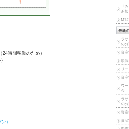
「み
追加
MT
最新
ラサ
の分
資産
（24時間稼働のため）
め）
順調
リー
資産
ワー
金
ラサ
の分
資産
資産
パン）
資産