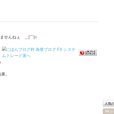
せんねぇ ＿|￣|○
ｍ
結果。
人気