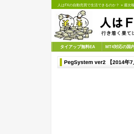
人はFXの自動売買で生活できるのか？
»
週次報告
タイアップ無料EA
MT4対応の国
PegSystem ver2 【20