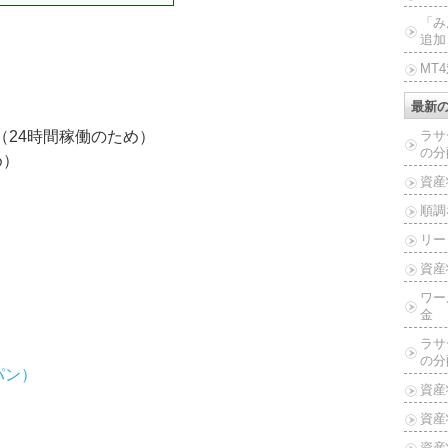
「み
追加
MT
最新
（24時間稼働のため）
ラサ
の分
め）
資産
順調
リー
資産
ワー
金
ラサ
の分
パン）
資産
資産
資産