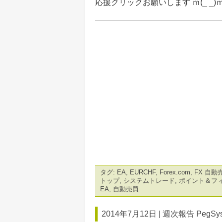
応援クリックお願いします ｍ(_ _)
タグ:
EA
,
EURCHF
,
Forex.com
,
FX 自動
トップ
,
システムトレード
,
ポイント＆フ
EA
,
自動売買
2014年7月12日 |
週次報告 PegSyst