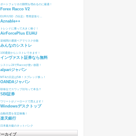
ポートフォリオの隙間を埋めるのに最適！
Forex Racco V2
EUR/USD（5分足）専用逆張り...
Aznable++
トレンドに乗って大きく稼ぐ！
AirForcePlus EUAU
逆相関の通貨ペアでリスク分散
みんなのシストレ
100通貨からシストレできます！
インヴァスト証券なら無料
シストレ24でRaccoが使い放題！
alpariジャパン
MT4の日足は5本！スプレッド狭っ！
OANDAジャパン
秒単位でスワップ付与って本当？
SBI証券
ワリートがノーロードで買えます！
Windowsデスクトップ
自動売買を安定稼働！
楽天銀行
日本最大級のネットバンク
アーカイブ