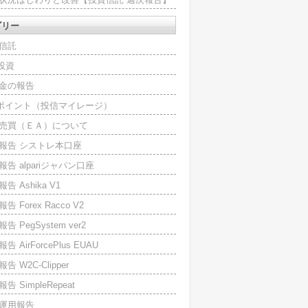
ゴリー
信託
O投資
金の報告
Iポイント（投信マイレージ）
売買（ＥＡ）について
報告 シストレ本口座
報告 alpariジャパン口座
告 Ashika V1
告 Forex Racco V2
告 PegSystem ver2
告 AirForcePlus EUAU
告 W2C-Clipper
告 SimpleRepeat
運用報告