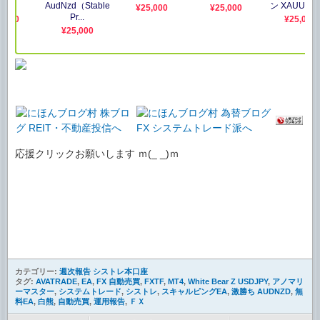
応援クリックお願いします ｍ(_ _)ｍ
カテゴリー:
週次報告 シストレ本口座
タグ:
AVATRADE
,
EA
,
FX 自動売買
,
FXTF
,
MT4
,
White Bear Z USDJPY
,
アノマリ
ーマスター
,
システムトレード
,
シストレ
,
スキャルピングEA
,
激勝ち AUDNZD
,
無
料EA
,
白熊
,
自動売買
,
運用報告
,
ＦＸ