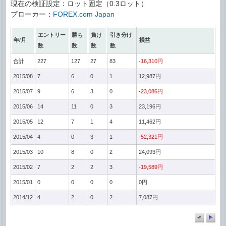
現在の検証設定：ロット固定（0.3ロット）
ブローカー：
FOREX.com Japan
エントリー
勝ち
負け
引き分け
年/月
損益
数
数
数
数
合計
227
127
27
83
-16,310円
2015/08
7
6
0
1
12,987円
2015/07
9
6
3
0
-23,086円
2015/06
14
11
0
3
23,196円
2015/05
12
7
1
4
11,462円
2015/04
4
0
3
1
-52,321円
2015/03
10
8
0
2
24,093円
2015/02
7
2
2
3
-19,589円
2015/01
0
0
0
0
0円
2014/12
4
2
0
2
7,087円