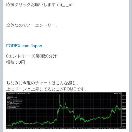
応援クリックお願いします ｍ(_ _)ｍ
全休なのでノーエントリー。
FOREX.com Japan
0エントリー（0勝0敗0分け）
損益：0円
ちなみに今週のチャートはこんな感じ。
上にドーンと上昇してるとこがFOMCです。