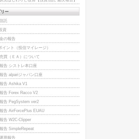
ゴリー
信託
O投資
金の報告
Iポイント（投信マイレージ）
売買（ＥＡ）について
報告 シストレ本口座
報告 alpariジャパン口座
告 Ashika V1
告 Forex Racco V2
告 PegSystem ver2
告 AirForcePlus EUAU
告 W2C-Clipper
告 SimpleRepeat
運用報告