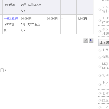
（6/8現在）
10円（1万口あた
チン
り）
告】(
JJ
＋472,212円
10,090円
10,090円
-
8,140円
(20
（5/12現
5円（1万口あた
チン
在）
り）
月16
よく
トラ
分配
MQ
MT4
万口）
切り
トラ
「Sh
切り
口座
「イ