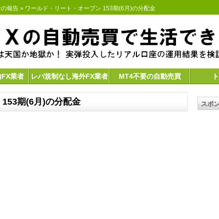
金の報告
» ワールド・リート・オープン 153期(6月)の分配金
内FX業者
レバ規制なし海外FX業者
MT4不要の自動売買
ト
53期(6月)の分配金
スポ