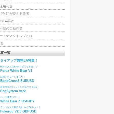
運用報告
でMT4が使える業者
のFX業者
4不要の自動売買
ートデスクトップとは
他
記事一覧
タイアップ無料EA特集！
RaccoさんのEAがタダって本当！？
Forex White Bear V1
白熊デビューしました！
BandCross3 EURUSD
最大保有2ポジションの低リスクEA！
PegSystem ver2
ペッグ通貨ウマー！
White Bear Z USDJPY
ラッコさんの新作 朝スキャEAキター！
Fukurou V2.5 GBPUSD