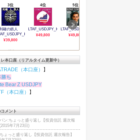
トレ本口座（リアルタイム更新中）
ATRADE（本口座）
】
本勝ち
te Bear Z USDJPY
TF（本口座）
】
のコメント
パン:ちょっと盛り返し【投資信託 週次報
2015年7月23日)
U:ちょっと盛り返し【投資信託 週次報告】
15年7月22日)