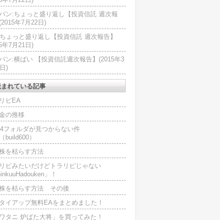
パン:ちょっと盛り返し【投資信託 週次報
2015年7月22日)
U:ちょっと盛り返し【投資信託 週次報告】
15年7月21日)
パン:横ばい 【投資信託週次報告】(2015年3
日)
読まれている記事
リピEA
金の推移
L4フォルダが見つからない件
（build600）
株を枯らす方法
リピみたいだけどトラリピじゃない
inkuuHadouken」！
株を枯らす方法 その後
タイアップ無料EAをまとめました！
ワタニ 炉ばた大将」を買ってみた！