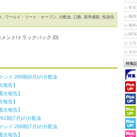
年次
国内
ト
,
ワールド・リート・オープン
,
分配金
,
口数
,
基準価額
,
投資信
海外
MT
コメント/トラックバック (0)
リモ
その
特集
ンド 269期(8月)の分配金
次報告】
週次報告】
次報告】
週次報告】
1期(7月)の分配金
ンド 268期(7月)の分配金
週次報告】