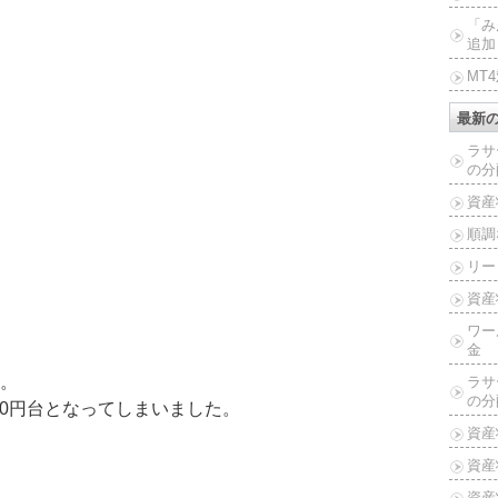
「み
追加
MT
最新
ラサ
の分
資産
順調
リー
資産
ワー
金
。
ラサ
の分
00円台となってしまいました。
資産
資産
資産