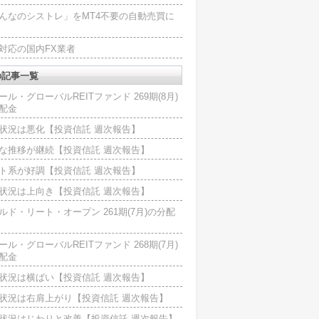
んなのシストレ」をMT4不要の自動売買に
4対応の国内FX業者
の記事一覧
ール・グローバルREITファンド 269期(8月)
配金
状況は悪化【投資信託 週次報告】
な推移が継続【投資信託 週次報告】
ト系が好調【投資信託 週次報告】
状況は上向き【投資信託 週次報告】
ルド・リート・オープン 261期(7月)の分配
ール・グローバルREITファンド 268期(7月)
配金
状況は横ばい【投資信託 週次報告】
状況は右肩上がり【投資信託 週次報告】
状況はじわりと改善【投資信託 週次報告】