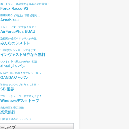
ポートフォリオの隙間を埋めるのに最適！
Forex Racco V2
EUR/USD（5分足）専用逆張り...
Aznable++
トレンドに乗って大きく稼ぐ！
AirForcePlus EUAU
逆相関の通貨ペアでリスク分散
みんなのシストレ
100通貨からシストレできます！
インヴァスト証券なら無料
シストレ24でRaccoが使い放題！
alpariジャパン
MT4の日足は5本！スプレッド狭っ！
OANDAジャパン
秒単位でスワップ付与って本当？
SBI証券
ワリートがノーロードで買えます！
Windowsデスクトップ
自動売買を安定稼働！
楽天銀行
日本最大級のネットバンク
アーカイブ