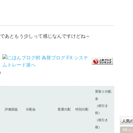
であともう少しって感じなんですけどね～
ｍ
受取り分配
金
（税引き
評価損益
分配金
普通分配
特別分配
前）
（税引き
人気
後）