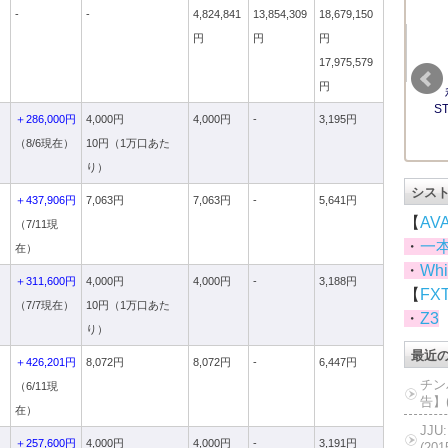
-
-
4,824,841
13,854,309
18,679,150
円
円
円
17,975,579
円
ド
＋286,000円
4,000円
4,000円
-
3,195円
（8/6現在）
10円（1万口あた
り）
シス
＋437,906円
7,063円
7,063円
-
5,641円
【
AV
（7/11現
・
一
在）
・
Whi
ド
＋311,600円
4,000円
4,000円
-
3,188円
【
FX
（7/7現在）
10円（1万口あた
・
Z3
り）
最近
＋426,201円
8,072円
8,072円
-
6,447円
チン
（6/11現
告】(
在）
JJ
ド
＋257,600円
4,000円
4,000円
-
3,191円
(20