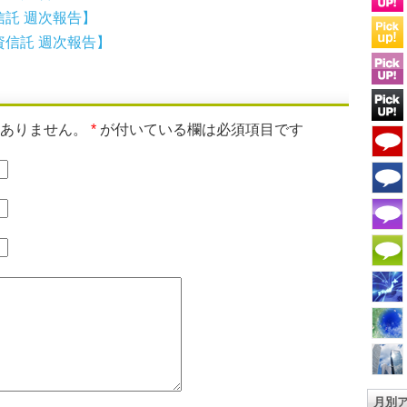
託 週次報告】
信託 週次報告】
はありません。
*
が付いている欄は必須項目です
月別