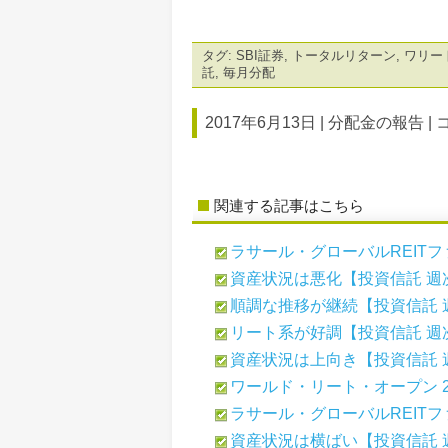
タグ:
SBI証券
,
トータルリターン
,
ワリー
託
,
毎月分配
2017年6月13日 |
分配金の報告
|
関連する記事はこちら
ラサール・グローバルREITファ
資産状況は悪化【投資信託 週
順調な推移が継続【投資信託 
リート系が好調【投資信託 週
資産状況は上向き【投資信託 
ワールド・リート・オープン 26
ラサール・グローバルREITファ
資産状況は横ばい【投資信託 