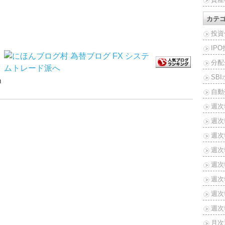
カテ
投資
IP
分配
SB
ｍ
自動
週次
週次
週次報
週次報
週次報
週次報
週次報
週次報
月次