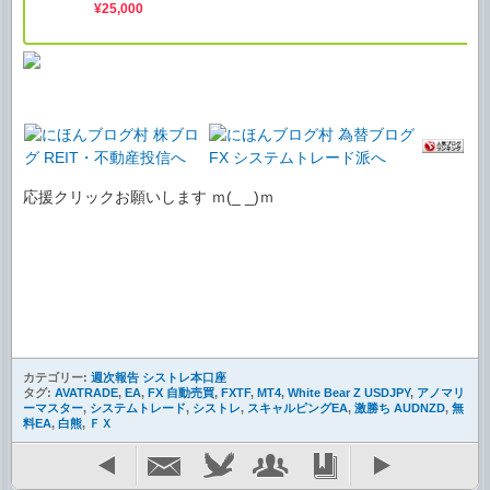
応援クリックお願いします ｍ(_ _)ｍ
カテゴリー:
週次報告 シストレ本口座
タグ:
AVATRADE
,
EA
,
FX 自動売買
,
FXTF
,
MT4
,
White Bear Z USDJPY
,
アノマリ
ーマスター
,
システムトレード
,
シストレ
,
スキャルピングEA
,
激勝ち AUDNZD
,
無
料EA
,
白熊
,
ＦＸ