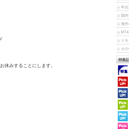
年次
国内
海外
MT
ド
リモ
その
特集
お休みすることにします。
。
）