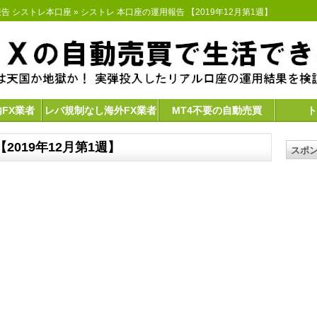
告 シストレ本口座
» シストレ 本口座の運用報告 【2019年12月第1週】
内FX業者
レバ規制なし海外FX業者
MT4不要の自動売買
ト
2019年12月第1週】
スポ