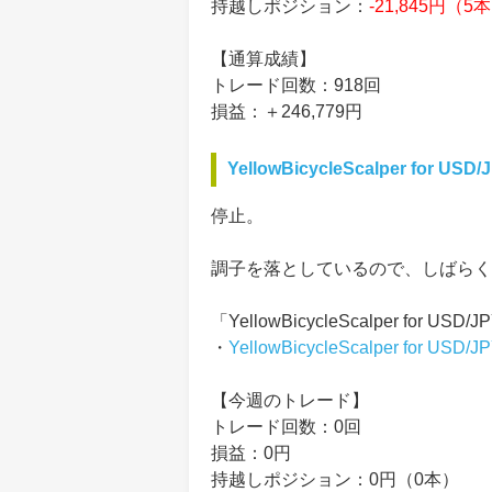
持越しポジション：
-21,845円（5
【通算成績】
トレード回数：918回
損益：＋246,779円
YellowBicycleScalper for USD/
停止。
調子を落としているので、しばらく
「YellowBicycleScalper for
・
YellowBicycleScalper for USD/J
【今週のトレード】
トレード回数：0回
損益：0円
持越しポジション：0円（0本）