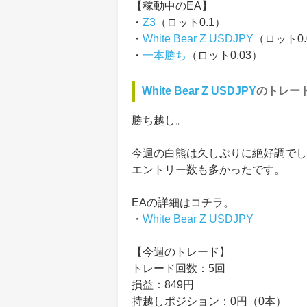
【稼動中のEA】
・
Z3
（ロット0.1）
・
White Bear Z USDJPY
（ロット0.
・
一本勝ち
（ロット0.03）
White Bear Z USDJPY
のトレー
勝ち越し。
今週の白熊は久しぶりに絶好調でし
エントリー数も多かったです。
EAの詳細はコチラ。
・
White Bear Z USDJPY
【今週のトレード】
トレード回数：5回
損益：849円
持越しポジション：0円（0本）