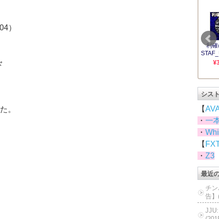
04）
ド
シス
【
AV
た。
・
一
・
Whi
【
FX
・
Z3
最近
チン
告】(
JJ
(20