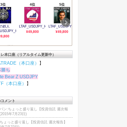
トレ本口座（リアルタイム更新中）
ATRADE（本口座）
】
本勝ち
te Bear Z USDJPY
TF（本口座）
】
のコメント
パン:ちょっと盛り返し【投資信託 週次報
2015年7月23日)
U:ちょっと盛り返し【投資信託 週次報告】
15年7月22日)