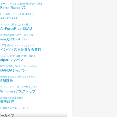
ポートフォリオの隙間を埋めるのに最適！
Forex Racco V2
EUR/USD（5分足）専用逆張り...
Aznable++
トレンドに乗って大きく稼ぐ！
AirForcePlus EUAU
逆相関の通貨ペアでリスク分散
みんなのシストレ
100通貨からシストレできます！
インヴァスト証券なら無料
シストレ24でRaccoが使い放題！
alpariジャパン
MT4の日足は5本！スプレッド狭っ！
OANDAジャパン
秒単位でスワップ付与って本当？
SBI証券
ワリートがノーロードで買えます！
Windowsデスクトップ
自動売買を安定稼働！
楽天銀行
日本最大級のネットバンク
アーカイブ