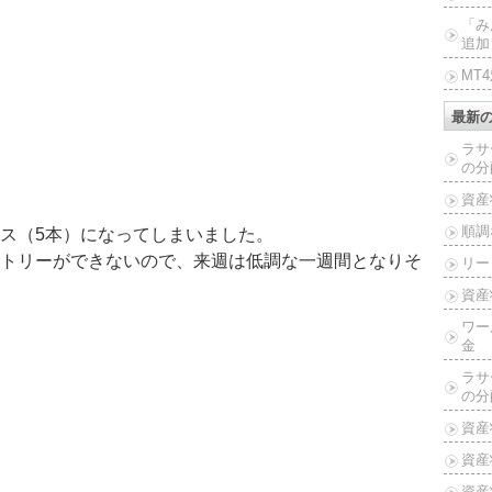
「み
追加
MT
最新
ラサ
の分
資産
順調
ス（5本）になってしまいました。
トリーができないので、来週は低調な一週間となりそ
リー
資産
ワー
金
ラサ
の分
資産
資産
資産