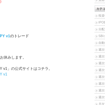
本）
カテ
投資
IP
分配
JPY v1
のトレード
SB
自動
週次
週次
お休みします。
週次報
 USD/JPY v1」の公式サイトはコチラ。
週次報
PY v1
週次報
週次報
週次報
週次報
月次