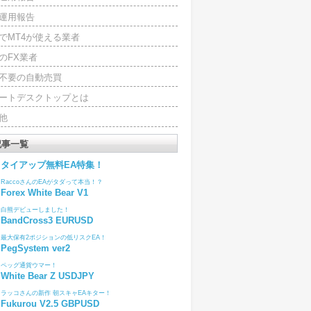
運用報告
でMT4が使える業者
のFX業者
4不要の自動売買
ートデスクトップとは
他
記事一覧
タイアップ無料EA特集！
RaccoさんのEAがタダって本当！？
Forex White Bear V1
白熊デビューしました！
BandCross3 EURUSD
最大保有2ポジションの低リスクEA！
PegSystem ver2
ペッグ通貨ウマー！
White Bear Z USDJPY
ラッコさんの新作 朝スキャEAキター！
Fukurou V2.5 GBPUSD