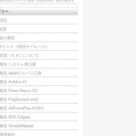
ゴリー
信託
O投資
金の報告
Iポイント（投信マイレージ）
売買（ＥＡ）について
報告 シストレ本口座
報告 alpariジャパン口座
告 Ashika V1
告 Forex Racco V2
告 PegSystem ver2
告 AirForcePlus EUAU
告 W2C-Clipper
告 SimpleRepeat
運用報告