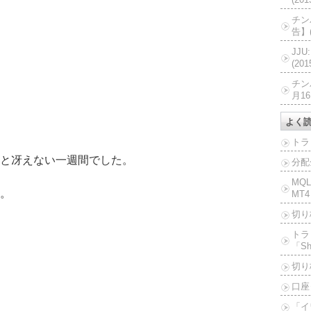
チン
告】(
JJ
(20
チン
月16
よく
トラ
と冴えない一週間でした。
分配
MQ
。
MT4
切り
トラ
「Sh
切り
口座
「イ