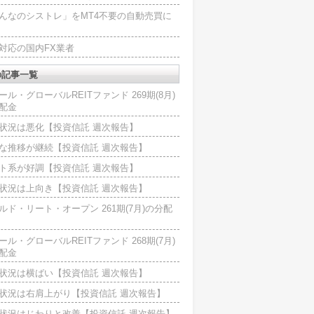
んなのシストレ」をMT4不要の自動売買に
4対応の国内FX業者
の記事一覧
ール・グローバルREITファンド 269期(8月)
配金
状況は悪化【投資信託 週次報告】
な推移が継続【投資信託 週次報告】
ト系が好調【投資信託 週次報告】
状況は上向き【投資信託 週次報告】
ルド・リート・オープン 261期(7月)の分配
ール・グローバルREITファンド 268期(7月)
配金
状況は横ばい【投資信託 週次報告】
状況は右肩上がり【投資信託 週次報告】
状況はじわりと改善【投資信託 週次報告】