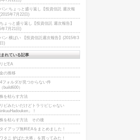
パン:ちょっと盛り返し【投資信託 週次報
2015年7月22日)
U:ちょっと盛り返し【投資信託 週次報告】
15年7月21日)
パン:横ばい 【投資信託週次報告】(2015年3
日)
読まれている記事
リピEA
金の推移
L4フォルダが見つからない件
（build600）
株を枯らす方法
リピみたいだけどトラリピじゃない
inkuuHadouken」！
株を枯らす方法 その後
タイアップ無料EAをまとめました！
ワタニ 炉ばた大将」を買ってみた！