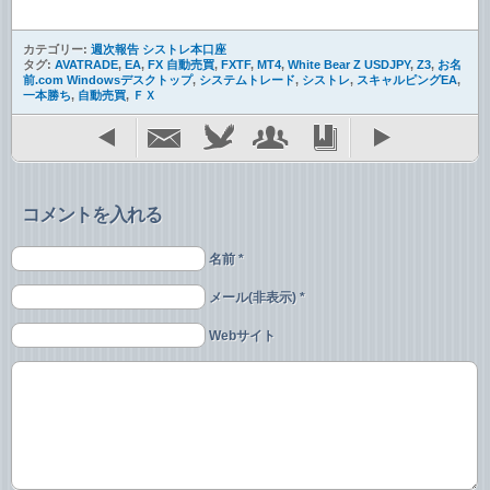
カテゴリー:
週次報告 シストレ本口座
タグ:
AVATRADE
,
EA
,
FX 自動売買
,
FXTF
,
MT4
,
White Bear Z USDJPY
,
Z3
,
お名
前.com Windowsデスクトップ
,
システムトレード
,
シストレ
,
スキャルピングEA
,
一本勝ち
,
自動売買
,
ＦＸ
コメントを入れる
名前 *
メール(非表示) *
Webサイト