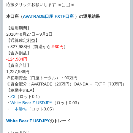
応援クリックお願いします ｍ(_ _)ｍ
本口座（
AVATRADE口座
FXTF口座
）の運用結果
【運用期間】
2018年8月27日～9月1日
【通算確定利益】
＋327,988円（前週から
-960円
）
【含み損益】
-124,984円
【資産合計】
1,227,988円
※初期資金（口座トータル）：90万円
※資金配分：AVATRADE（20万円）OANDA → FXTF（70万円）
【稼動中のEA】
・
Z3
（ロット0.1）
・
White Bear Z USDJPY
（ロット0.03）
・
一本勝ち
（ロット0.05）
White Bear Z USDJPY
のトレード
トレードなし。