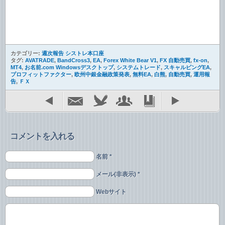
カテゴリー:
週次報告 シストレ本口座
タグ:
AVATRADE
,
BandCross3
,
EA
,
Forex White Bear V1
,
FX 自動売買
,
fx-on
,
MT4
,
お名前.com Windowsデスクトップ
,
システムトレード
,
スキャルピングEA
,
プロフィットファクター
,
欧州中銀金融政策発表
,
無料EA
,
白熊
,
自動売買
,
運用報
告
,
ＦＸ
コメントを入れる
名前 *
メール(非表示) *
Webサイト