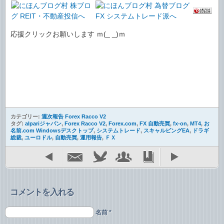
応援クリックお願いします ｍ(_ _)ｍ
カテゴリー:
週次報告 Forex Racco V2
タグ:
alpariジャパン
,
Forex Racco V2
,
Forex.com
,
FX 自動売買
,
fx-on
,
MT4
,
お
名前.com Windowsデスクトップ
,
システムトレード
,
スキャルピングEA
,
ドラギ
総裁
,
ユーロドル
,
自動売買
,
運用報告
,
ＦＸ
コメントを入れる
名前 *