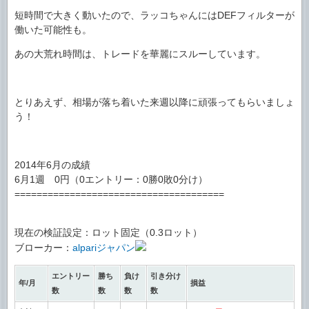
短時間で大きく動いたので、ラッコちゃんにはDEFフィルターが
働いた可能性も。
あの大荒れ時間は、トレードを華麗にスルーしています。
とりあえず、相場が落ち着いた来週以降に頑張ってもらいましょ
う！
2014年6月の成績
6月1週 0円（0エントリー：0勝0敗0分け）
======================================
現在の検証設定：ロット固定（0.3ロット）
ブローカー：
alpariジャパン
エントリー
勝ち
負け
引き分け
年/月
損益
数
数
数
数