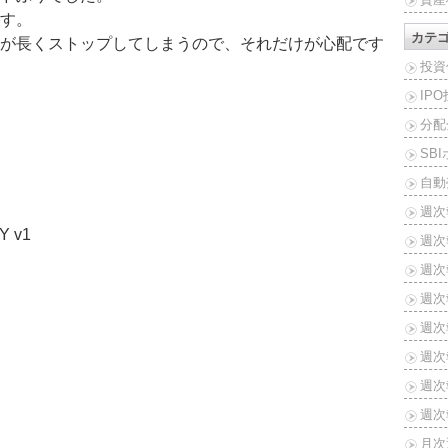
す。
カテ
が長くストップしてしまうので、それだけが心配です
投資
IP
分配
SB
自動
週次
Y v1
週次
週次報
週次報
週次報
週次報
週次報
週次報
月次