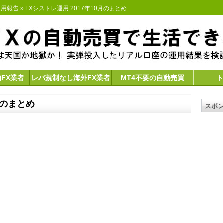
運用報告
» FXシストレ運用 2017年10月のまとめ
内FX業者
レバ規制なし海外FX業者
MT4不要の自動売買
ト
月のまとめ
スポ