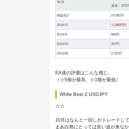
年/月
資金：10万
損益合計
14,092円
2014/12
-2,988円
円
2014/11
980円
2014/10
397円
2014/09
2,787円
EA達の評価はこんな感じ。
（☆5個が最高、☆1個が最低）
White Bear Z USDJPY
☆☆
10月はなんと一回しかトレードし
まあ白熊にとっては良い波が来なか