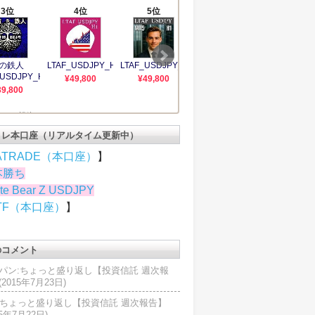
トレ本口座（リアルタイム更新中）
ATRADE（本口座）
】
本勝ち
te Bear Z USDJPY
TF（本口座）
】
のコメント
パン:ちょっと盛り返し【投資信託 週次報
2015年7月23日)
U:ちょっと盛り返し【投資信託 週次報告】
15年7月22日)