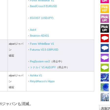
・
Forex WhiteBear V1
・
BandCross3 EURUSD
・
EGOIST (USDJPY)
・
Ask4
・
Beatrice-ADX01
alpariジャパ
・
Forex WhiteBear V1
ン
・
Fukurou V2.5 GBPUSD
破綻
・
PegSystem ver2
（停止中）
・
トナカイ V1 AUDJPY
（停止中）
alpariジャパ
・
Ashika V1
ン
・
Ririy&Racco's Hippo
破綻
pariジャパンも消滅。
月別