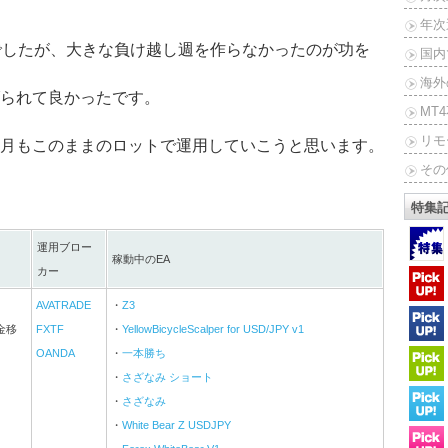
年次
でしたが、大きな負け越し週を作らなかったのが功を
国内
海外
られて良かったです。
MT
リモ
月もこのままのロットで運用していこうと思います。
その
特集
運用ブロー
稼動中のEA
カー
AVATRADE
・
Z3
金移
FXTF
・
YellowBicycleScalper for USD/JPY v1
OANDA
・
一本勝ち
・
さざなみ ショート
・
さざなみ
・
White Bear Z USDJPY