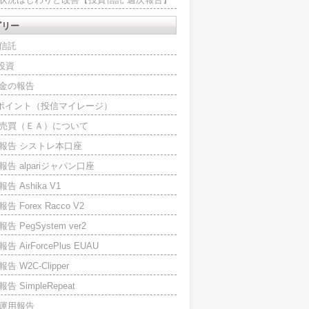
ゴリー
信託
O投資
金の報告
Iポイント（投信マイレージ）
売買（ＥＡ）について
報告 シストレ本口座
報告 alpariジャパン口座
告 Ashika V1
告 Forex Racco V2
告 PegSystem ver2
告 AirForcePlus EUAU
告 W2C-Clipper
告 SimpleRepeat
運用報告