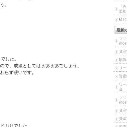
う。
「み
追加
MT
最新
ラサ
の分
資産
めでした。
順調
ので、成績としてはまあまあでしょう。
リー
わらず凄いです。
資産
ワー
金
ラサ
の分
資産
資産
ドぶりでした。
資産