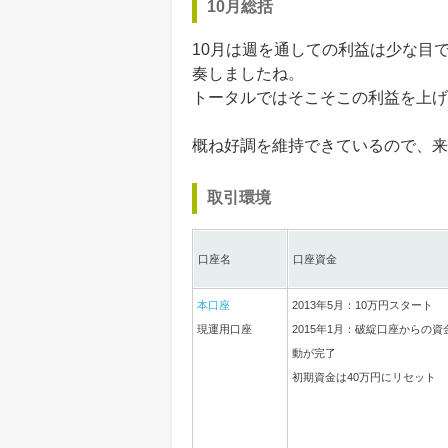
10月総括
10月は週を通しての利益は少な目
奏しましたね。
トータルではそこそこの利益を上げ
概ね好調を維持できているので、来
取引環境
口座名
口座資金
本口座
2013年5月：10万円スタート
現運用口座
2015年1月：破綻口座からの資
動が完了
初期資金は40万円にリセット