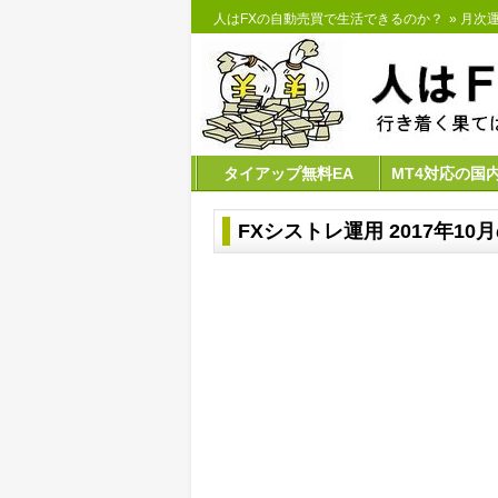
人はFXの自動売買で生活できるのか？
»
月次
タイアップ無料EA
MT4対応の国
FXシストレ運用 2017年10