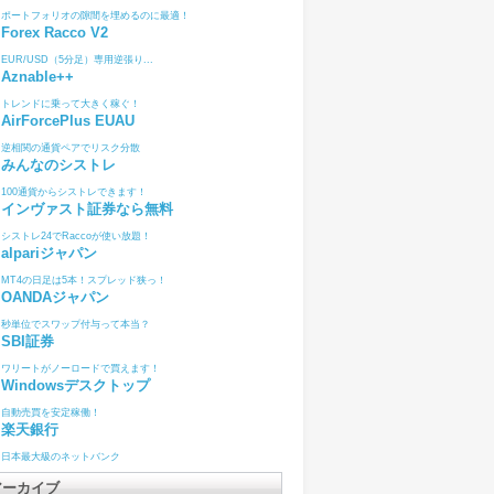
ポートフォリオの隙間を埋めるのに最適！
Forex Racco V2
EUR/USD（5分足）専用逆張り...
Aznable++
トレンドに乗って大きく稼ぐ！
AirForcePlus EUAU
逆相関の通貨ペアでリスク分散
みんなのシストレ
100通貨からシストレできます！
インヴァスト証券なら無料
シストレ24でRaccoが使い放題！
alpariジャパン
MT4の日足は5本！スプレッド狭っ！
OANDAジャパン
秒単位でスワップ付与って本当？
SBI証券
ワリートがノーロードで買えます！
Windowsデスクトップ
自動売買を安定稼働！
楽天銀行
日本最大級のネットバンク
アーカイブ