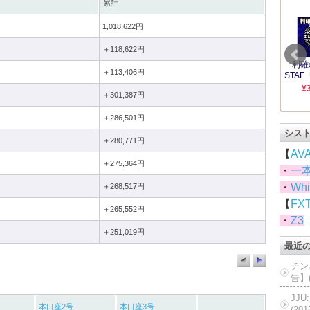
累計
1,018,622円
＋118,622円
＋113,406円
＋301,387円
＋286,501円
シス
＋280,771円
【
AV
＋275,364円
・
一
・
Whi
＋268,517円
【
FX
＋265,552円
・
Z3
＋251,019円
最近
チン
告】(
JJ
本口座2号
本口座3号
(20