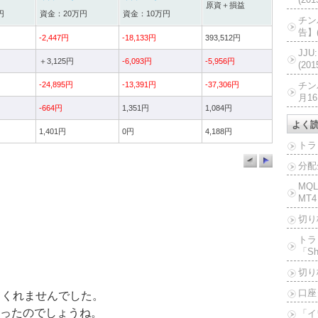
原資＋損益
円
資金：20万円
資金：10万円
チン
告】(
-2,447円
-18,133円
393,512円
JJ
＋3,125円
-6,093円
-5,956円
(20
-24,895円
-13,391円
-37,306円
チン
月16
-664円
1,351円
1,084円
よく
1,401円
0円
4,188円
トラ
分配
MQ
MT4
切り
トラ
「Sh
切り
口座
てくれませんでした。
ったのでしょうね。
「イ