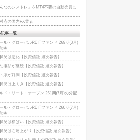
んなのシストレ」をMT4不要の自動売買に
4対応の国内FX業者
の記事一覧
ール・グローバルREITファンド 269期(8月)
配金
状況は悪化【投資信託 週次報告】
な推移が継続【投資信託 週次報告】
ト系が好調【投資信託 週次報告】
状況は上向き【投資信託 週次報告】
ルド・リート・オープン 261期(7月)の分配
ール・グローバルREITファンド 268期(7月)
配金
状況は横ばい【投資信託 週次報告】
状況は右肩上がり【投資信託 週次報告】
状況はじわりと改善【投資信託 週次報告】