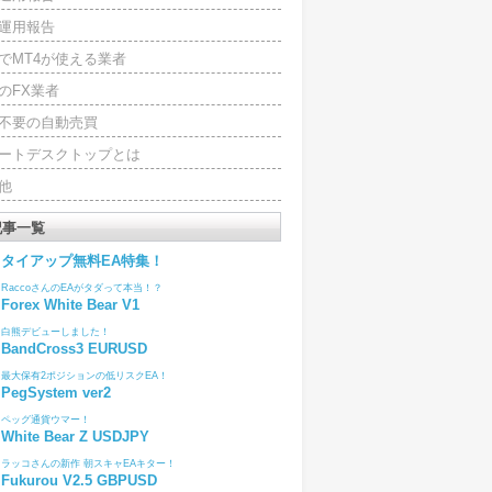
運用報告
でMT4が使える業者
のFX業者
4不要の自動売買
ートデスクトップとは
他
記事一覧
タイアップ無料EA特集！
RaccoさんのEAがタダって本当！？
Forex White Bear V1
白熊デビューしました！
BandCross3 EURUSD
最大保有2ポジションの低リスクEA！
PegSystem ver2
ペッグ通貨ウマー！
White Bear Z USDJPY
ラッコさんの新作 朝スキャEAキター！
Fukurou V2.5 GBPUSD