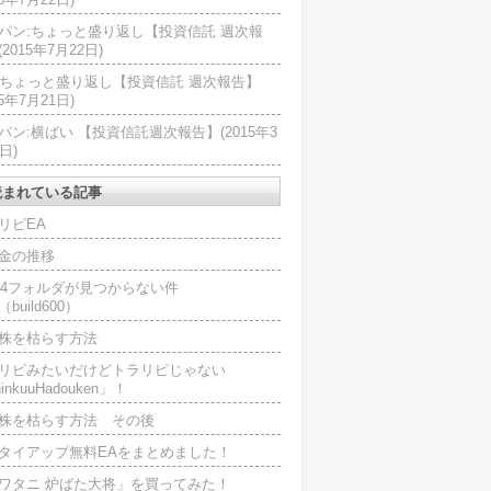
パン:ちょっと盛り返し【投資信託 週次報
2015年7月22日)
U:ちょっと盛り返し【投資信託 週次報告】
15年7月21日)
パン:横ばい 【投資信託週次報告】(2015年3
日)
読まれている記事
リピEA
金の推移
L4フォルダが見つからない件
（build600）
株を枯らす方法
リピみたいだけどトラリピじゃない
inkuuHadouken」！
株を枯らす方法 その後
タイアップ無料EAをまとめました！
ワタニ 炉ばた大将」を買ってみた！