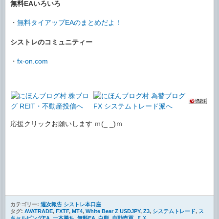
無料EAいろいろ
・
無料タイアップEAのまとめだよ！
シストレのコミュニティー
・
fx-on.com
応援クリックお願いします ｍ(_ _)ｍ
カテゴリー:
週次報告 シストレ本口座
タグ:
AVATRADE
,
FXTF
,
MT4
,
White Bear Z USDJPY
,
Z3
,
システムトレード
,
ス
キャルピングEA
,
一本勝ち
,
無料EA
,
白熊
,
自動売買
,
ＦＸ