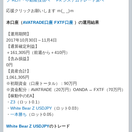
応援クリックお願いします ｍ(_ _)ｍ
本口座（
AVATRADE口座
FXTF口座
）の運用結果
【運用期間】
2017年10月30日～11月4日
【通算確定利益】
＋161,305円（前週から＋410円）
【含み損益】
0円
【資産合計】
1,061,305円
※初期資金（口座トータル）：90万円
※資金配分：AVATRADE（20万円）OANDA → FXTF（70万円）
【稼動中のEA】
・
Z3
（ロット0.1）
・
White Bear Z USDJPY
（ロット0.03）
・
一本勝ち
（ロット0.05）
White Bear Z USDJPY
のトレード