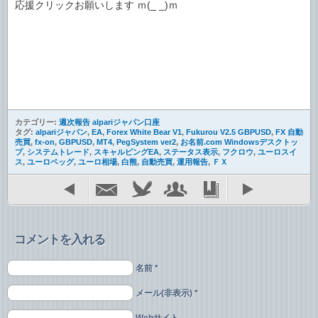
応援クリックお願いします ｍ(_ _)ｍ
カテゴリー:
週次報告 alpariジャパン口座
タグ:
alpariジャパン
,
EA
,
Forex White Bear V1
,
Fukurou V2.5 GBPUSD
,
FX 自動
売買
,
fx-on
,
GBPUSD
,
MT4
,
PegSystem ver2
,
お名前.com Windowsデスクトッ
プ
,
システムトレード
,
スキャルピングEA
,
ステータス表示
,
フクロウ
,
ユーロスイ
ス
,
ユーロペッグ
,
ユーロ相場
,
白熊
,
自動売買
,
運用報告
,
ＦＸ
コメントを入れる
名前 *
メール(非表示) *
Webサイト