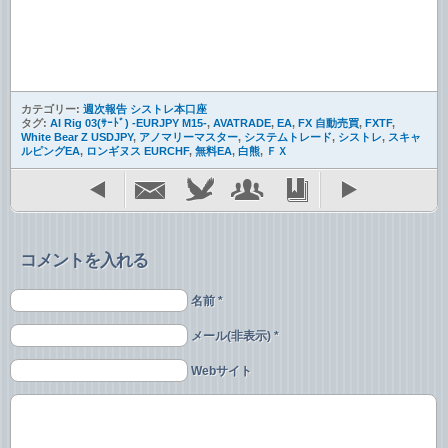
カテゴリー:
週次報告 シストレ本口座
タグ:
AI Rig 03(ｻｰﾄﾞ) -EURJPY M15-
,
AVATRADE
,
EA
,
FX 自動売買
,
FXTF
,
White Bear Z USDJPY
,
アノマリーマスター
,
システムトレード
,
シストレ
,
スキャ
ルピングEA
,
ロンギヌス EURCHF
,
無料EA
,
白熊
,
ＦＸ
コメントを入れる
名前 *
メール(非表示) *
Webサイト