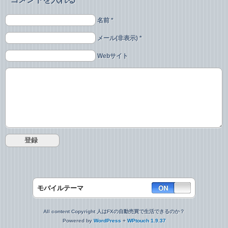
名前 *
メール(非表示) *
Webサイト
モバイルテーマ
All content Copyright 人はFXの自動売買で生活できるのか？
Powered by
WordPress
+
WPtouch 1.9.37