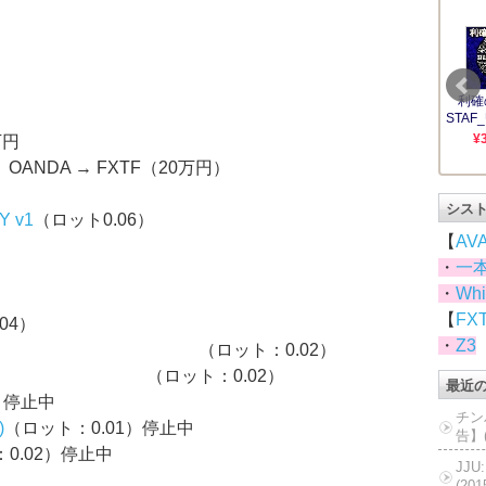
）
万円
OANDA → FXTF（20万円）
シス
PY v1
（ロット0.06）
【
AV
・
一
）
・
Whi
【
FX
04）
・
Z3
（ロット：0.02）
（ロット：0.02）
最近
）停止中
チン
)
（ロット：0.01）停止中
告】(
0.02）停止中
JJ
(20