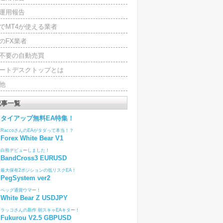
運用報告
でMT4が使える業者
のFX業者
4不要の自動売買
ートデスクトップとは
他
記事一覧
タイアップ無料EA特集！
RaccoさんのEAがタダって本当！？
Forex White Bear V1
白熊デビューしました！
BandCross3 EURUSD
最大保有2ポジションの低リスクEA！
PegSystem ver2
ペッグ通貨ウマー！
White Bear Z USDJPY
ラッコさんの新作 朝スキャEAキター！
Fukurou V2.5 GBPUSD