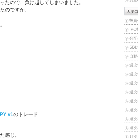
ったので、負け越してしまいました。
たのですが。
カテ
投資
。
IP
分配
SB
自動
週次
週次
週次報
週次報
週次報
週次報
JPY v1
のトレード
週次報
週次報
た感じ。
月次