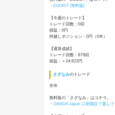
・
EGOIST (無料版)
【今週のトレード】
トレード回数：0回
損益：0円
持越しポジション：0円（0本）
【通算成績】
トレード回数：879回
損益：＋24,923円
さざなみ
のトレード
全休
無料版の「さざなみ」はコチラ。
・
OANDA Japan 口座開設で