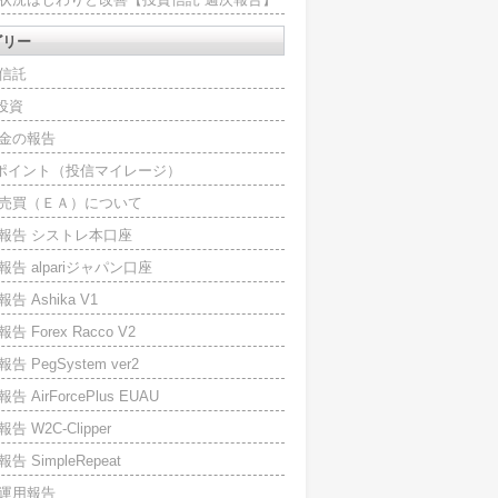
ゴリー
信託
O投資
金の報告
Iポイント（投信マイレージ）
売買（ＥＡ）について
報告 シストレ本口座
報告 alpariジャパン口座
告 Ashika V1
告 Forex Racco V2
告 PegSystem ver2
告 AirForcePlus EUAU
告 W2C-Clipper
告 SimpleRepeat
運用報告