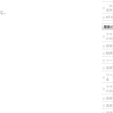
「み
追加
じ。
MT
。
最新
）
ラサ
の分
資産
順調
リー
資産
ワー
金
ラサ
の分
資産
資産
資産