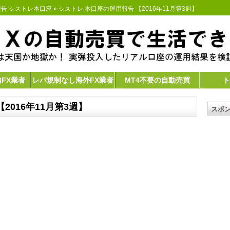
告 シストレ本口座
» シストレ 本口座の運用報告 【2016年11月第3週】
内FX業者
レバ規制なし海外FX業者
MT4不要の自動売買
ト
2016年11月第3週】
スポ