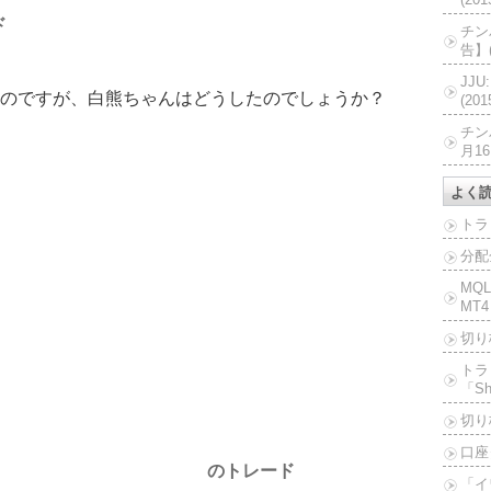
ド
チン
告】(
JJ
のですが、白熊ちゃんはどうしたのでしょうか？
(20
チン
月16
よく
トラ
分配
MQ
MT4
切り
トラ
「Sh
切り
口座
のトレード
「イ