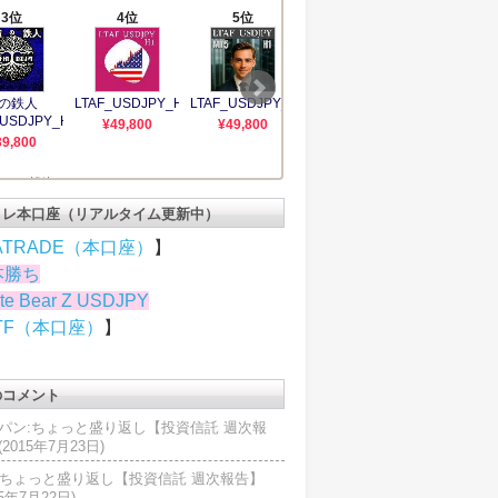
トレ本口座（リアルタイム更新中）
ATRADE（本口座）
】
本勝ち
te Bear Z USDJPY
TF（本口座）
】
のコメント
パン:ちょっと盛り返し【投資信託 週次報
2015年7月23日)
U:ちょっと盛り返し【投資信託 週次報告】
15年7月22日)