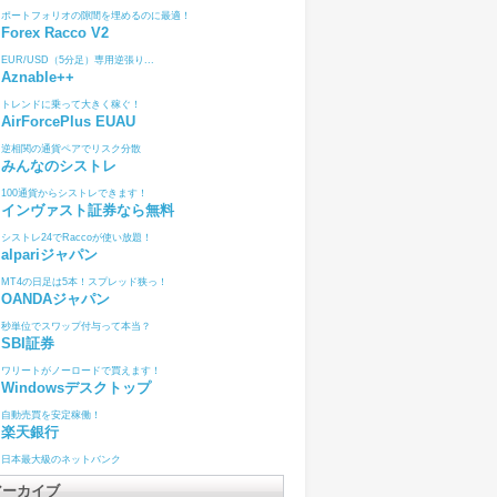
ポートフォリオの隙間を埋めるのに最適！
Forex Racco V2
EUR/USD（5分足）専用逆張り...
Aznable++
トレンドに乗って大きく稼ぐ！
AirForcePlus EUAU
逆相関の通貨ペアでリスク分散
みんなのシストレ
100通貨からシストレできます！
インヴァスト証券なら無料
シストレ24でRaccoが使い放題！
alpariジャパン
MT4の日足は5本！スプレッド狭っ！
OANDAジャパン
秒単位でスワップ付与って本当？
SBI証券
ワリートがノーロードで買えます！
Windowsデスクトップ
自動売買を安定稼働！
楽天銀行
日本最大級のネットバンク
アーカイブ