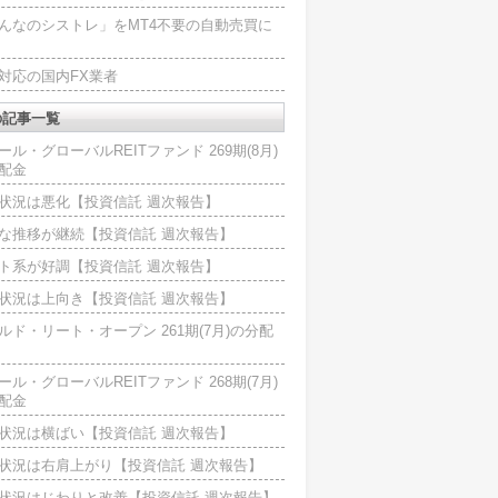
んなのシストレ」をMT4不要の自動売買に
4対応の国内FX業者
の記事一覧
ール・グローバルREITファンド 269期(8月)
配金
状況は悪化【投資信託 週次報告】
な推移が継続【投資信託 週次報告】
ト系が好調【投資信託 週次報告】
状況は上向き【投資信託 週次報告】
ルド・リート・オープン 261期(7月)の分配
ール・グローバルREITファンド 268期(7月)
配金
状況は横ばい【投資信託 週次報告】
状況は右肩上がり【投資信託 週次報告】
状況はじわりと改善【投資信託 週次報告】