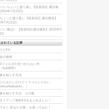
パン:ちょっと盛り返し【投資信託 週次報
2015年7月22日)
U:ちょっと盛り返し【投資信託 週次報告】
15年7月21日)
パン:横ばい 【投資信託週次報告】(2015年3
日)
読まれている記事
リピEA
金の推移
L4フォルダが見つからない件
（build600）
株を枯らす方法
リピみたいだけどトラリピじゃない
inkuuHadouken」！
株を枯らす方法 その後
タイアップ無料EAをまとめました！
ワタニ 炉ばた大将」を買ってみた！