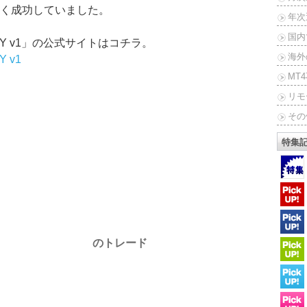
く成功していました。
年次
国内
 USD/JPY v1」の公式サイトはコチラ。
海外
PY v1
MT
リモ
その
特集
のトレード