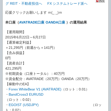
応援クリックお願いします ｍ(_ _)ｍ
本口座（
AVATRADE口座
OANDA口座
）の運用結果
【運用期間】
2015年6月22日～6月27日
【通算確定利益】
＋21,295円（前週から＋141円）
【含み損益】
0円
【資産合計】
421,295円
※初期資金（口座トータル）：40万円
※資金配分：AVATRADE（20万円）OANDA（20万円）
【稼動中のEA】
・
Forex WhiteBear V1 (AVATRADE)
（ロット：0.01）
・
BandCross3 EURUSD
（ロット：0.02）
・
EGOIST (USDJPY)
（ロッ
ト：0.02）