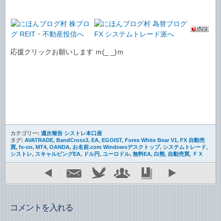
応援クリックお願いします ｍ(_ _)ｍ
カテゴリー:
週次報告 シストレ本口座
タグ:
AVATRADE
,
BandCross3
,
EA
,
EGOIST
,
Forex White Bear V1
,
FX 自動売
買
,
fx-on
,
MT4
,
OANDA
,
お名前.com Windowsデスクトップ
,
システムトレード
,
シストレ
,
スキャルピングEA
,
ドル円
,
ユーロドル
,
無料EA
,
白熊
,
自動売買
,
ＦＸ
コメントを入れる