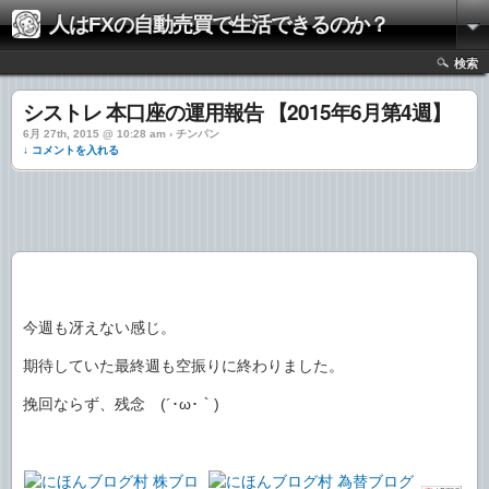
人はFXの自動売買で生活できるのか？
検索
シストレ 本口座の運用報告 【2015年6月第4週】
6月 27th, 2015 @ 10:28 am › チンパン
↓ コメントを入れる
今週も冴えない感じ。
期待していた最終週も空振りに終わりました。
挽回ならず、残念 (´･ω･｀)