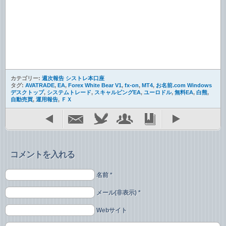
カテゴリー:
週次報告 シストレ本口座
タグ:
AVATRADE
,
EA
,
Forex White Bear V1
,
fx-on
,
MT4
,
お名前.com Windows
デスクトップ
,
システムトレード
,
スキャルピングEA
,
ユーロドル
,
無料EA
,
白熊
,
自動売買
,
運用報告
,
ＦＸ
コメントを入れる
名前 *
メール(非表示) *
Webサイト