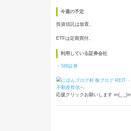
今週の予定
投資信託は放置。
ETFは定期買付。
利用している証券会社
・
SBI証券
応援クリックお願いします ｍ(_ _)