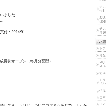
チン
告】(
いました。
JJ
ん。
(20
チン
：2014/9）
月16
よく
トラ
分配
成長株オープン（毎月分配型）
MQ
MT4
切り
トラ
「Sh
切り
口座
「イ
持してましたけど、ついに力尽きた感じでしょうか。