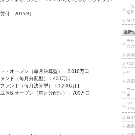
「み
追加
：2015/8）
MT
最新
ラサ
の分
資産
順調
・オープン（毎月決算型）：2,018万口
リー
ァンド（毎月分配型）：400万口
資産
ァンド（毎月決算型）：1,200万口
ワー
成長株オープン（毎月分配型）：700万口
金
ラサ
の分
資産
資産
資産