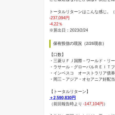
トータルリターンはこんな感じ。（買付
-237,094円
-4.22％
※算出日：2023/2/24
保有投信の現況（2/26現在）
【口数】
・三菱ＵＦＪ国際－ワールド・リート
・ラサール・グローバルＲＥＩＴフ
・インベスコ オーストラリア債券フ
・岡三－アジア・オセアニア好配当
【トータルリターン】
＋2,590,830円
（前回報告時より
-147,104円
）