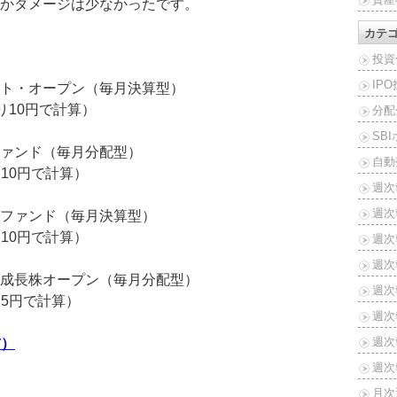
かダメージは少なかったです。
カテ
投資
IP
ト・オープン（毎月決算型）
たり10円で計算）
分配
SB
ァンド（毎月分配型）
自動
り10円で計算）
週次
週次
ファンド（毎月決算型）
り10円で計算）
週次報
週次報
成長株オープン（毎月分配型）
週次報
り5円で計算）
週次報
週次報
前）
週次報
月次