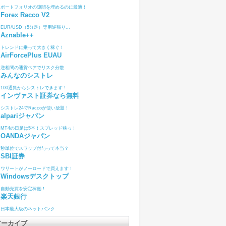
ポートフォリオの隙間を埋めるのに最適！
Forex Racco V2
EUR/USD（5分足）専用逆張り...
Aznable++
トレンドに乗って大きく稼ぐ！
AirForcePlus EUAU
逆相関の通貨ペアでリスク分散
みんなのシストレ
100通貨からシストレできます！
インヴァスト証券なら無料
シストレ24でRaccoが使い放題！
alpariジャパン
MT4の日足は5本！スプレッド狭っ！
OANDAジャパン
秒単位でスワップ付与って本当？
SBI証券
ワリートがノーロードで買えます！
Windowsデスクトップ
自動売買を安定稼働！
楽天銀行
日本最大級のネットバンク
アーカイブ