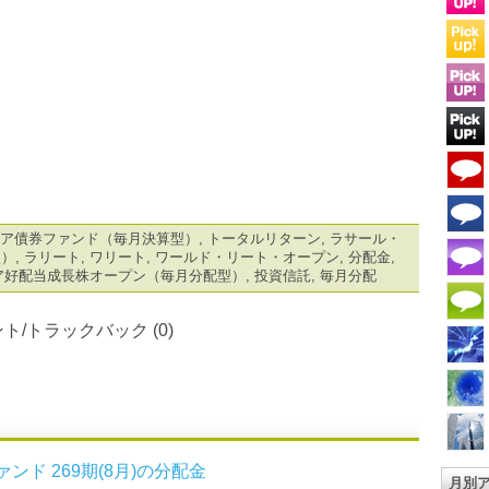
ア債券ファンド（毎月決算型）
,
トータルリターン
,
ラサール・
型）
,
ラリート
,
ワリート
,
ワールド・リート・オープン
,
分配金
,
ア好配当成長株オープン（毎月分配型）
,
投資信託
,
毎月分配
ト/トラックバック (0)
ンド 269期(8月)の分配金
月別