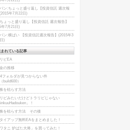
パン:ちょっと盛り返し【投資信託 週次報
2015年7月22日)
U:ちょっと盛り返し【投資信託 週次報告】
15年7月21日)
パン:横ばい 【投資信託週次報告】(2015年3
日)
読まれている記事
リピEA
金の推移
L4フォルダが見つからない件
（build600）
株を枯らす方法
リピみたいだけどトラリピじゃない
inkuuHadouken」！
株を枯らす方法 その後
タイアップ無料EAをまとめました！
ワタニ 炉ばた大将」を買ってみた！