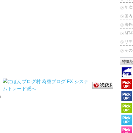
年次
国内
海外
MT
リモ
その
特集
ｍ