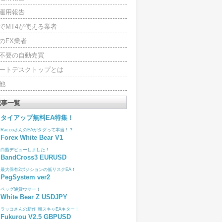
運用報告
でMT4が使える業者
のFX業者
4不要の自動売買
ートデスクトップとは
他
記事一覧
タイアップ無料EA特集！
RaccoさんのEAがタダって本当！？
Forex White Bear V1
白熊デビューしました！
BandCross3 EURUSD
最大保有2ポジションの低リスクEA！
PegSystem ver2
ペッグ通貨ウマー！
White Bear Z USDJPY
ラッコさんの新作 朝スキャEAキター！
Fukurou V2.5 GBPUSD