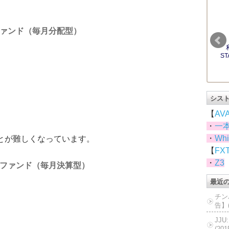
ァンド（毎月分配型）
シス
【
AV
・
一
・
Whi
とが難しくなっています。
【
FX
・
Z3
ファンド（毎月決算型）
最近
チン
告】(
JJ
(20