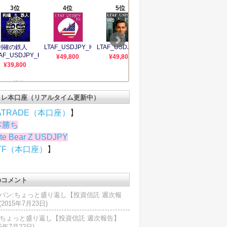
トレ本口座（リアルタイム更新中）
ATRADE（本口座）
】
本勝ち
te Bear Z USDJPY
TF（本口座）
】
のコメント
パン:ちょっと盛り返し【投資信託 週次報
2015年7月23日)
U:ちょっと盛り返し【投資信託 週次報告】
15年7月22日)