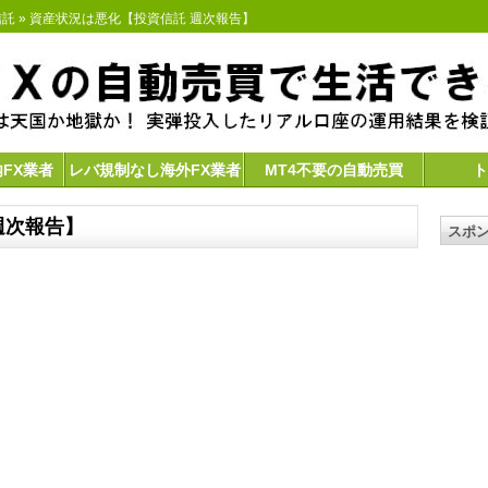
信託
» 資産状況は悪化【投資信託 週次報告】
内FX業者
レバ規制なし海外FX業者
MT4不要の自動売買
ト
週次報告】
スポ