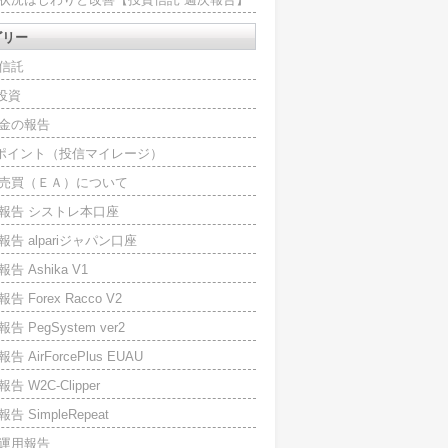
ゴリー
信託
O投資
金の報告
Iポイント（投信マイレージ）
売買（ＥＡ）について
報告 シストレ本口座
報告 alpariジャパン口座
告 Ashika V1
告 Forex Racco V2
告 PegSystem ver2
告 AirForcePlus EUAU
告 W2C-Clipper
告 SimpleRepeat
運用報告