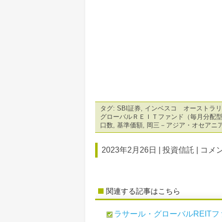
タグ:
SBI証券
,
インベスコ オーストラリ
グローバルＲＥＩＴファンド（毎月分配
口数
,
基準価額
,
岡三－アジア・オセアニ
2023年2月26日 |
投資信託
|
コメン
関連する記事はこちら
ラサール・グローバルREITファ