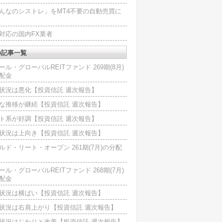
んなのシストレ」をMT4不要の自動売買に
4対応の国内FX業者
の記事一覧
ール・グローバルREITファンド 269期(8月)
配金
状況は悪化【投資信託 週次報告】
な推移が継続【投資信託 週次報告】
ト系が好調【投資信託 週次報告】
状況は上向き【投資信託 週次報告】
ルド・リート・オープン 261期(7月)の分配
ール・グローバルREITファンド 268期(7月)
配金
状況は横ばい【投資信託 週次報告】
状況は右肩上がり【投資信託 週次報告】
状況はじわりと改善【投資信託 週次報告】