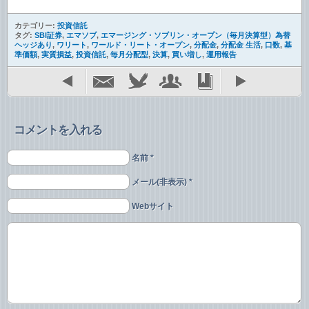
カテゴリー:
投資信託
タグ:
SBI証券
,
エマソブ
,
エマージング・ソブリン・オープン（毎月決算型）為替
ヘッジあり
,
ワリート
,
ワールド・リート・オープン
,
分配金
,
分配金 生活
,
口数
,
基
準価額
,
実質損益
,
投資信託
,
毎月分配型
,
決算
,
買い増し
,
運用報告
コメントを入れる
名前 *
メール(非表示) *
Webサイト