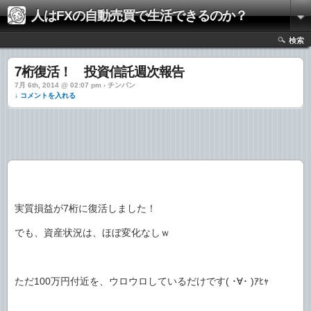
人はFXの自動売買で生活できるのか？
検索
7桁復活！ 投資信託週次報告
7月 6th, 2014 @ 02:07 pm › チンパン
↓ コメントを入れる
実質損益が7桁に復活しました！
でも、資産状況は、ほぼ変化なしｗ
ただ100万円付近を、ウロウロしているだけです( ･∀･ )ｱﾋｬ