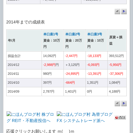
2014年までの成績表
本口座1号
本口座2号
本口座3号
原資＋損
年/月
資金：10万
資金：20万
資金：10万
益
円
円
円
損益合計
14,092円
-2,447円
-18,133円
393,512円
2014/12
-2,988円
円
＋3,125円
-6,093円
-5,956円
2014/11
980円
-24,895円
-13,391円
-37,306円
2014/10
397円
-664円
1,351円
1,084円
2014/09
2,787円
1,401円
0円
4,188円
応援クリックお願いします ｍ(_ _)ｍ