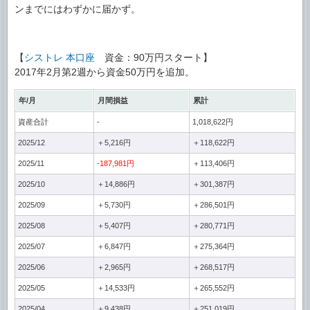
ンまでにはわずかに届かず。
【
シストレ 本口座
資金：90万円スタート】
2017年2月第2週から資金50万円を追加。
年/月
月間損益
累計
資産合計
-
1,018,622円
2025/12
＋5,216円
＋118,622円
2025/11
-187,981円
＋113,406円
2025/10
＋14,886円
＋301,387円
2025/09
＋5,730円
＋286,501円
2025/08
＋5,407円
＋280,771円
2025/07
＋6,847円
＋275,364円
2025/06
＋2,965円
＋268,517円
2025/05
＋14,533円
＋265,552円
2025/04
＋9,438円
＋251,019円