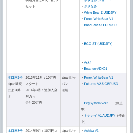
初期資金は40万円にリ
・
さざなみ ショート
セット
・
さざなみ
・
White Bear Z USDJPY
・
Forex WhiteBear V1
・
BandCross3 EURUSD
・
EGOIST (USDJPY)
・
Ask4
・
Beatrice-ADX01
本口座2号
2013年11月：10万円
alpariジャ
・
Forex WhiteBear V1
alpari破綻
スタート
パン
・
Fukurou V2.5 GBPUSD
により終
2014年3月：追加入金
破綻
了
10万円
合計20万円
・
PegSystem ver2
（停止
中）
・
トナカイ V1 AUDJPY
（停止
中）
本口座3号
2014年9月：10万円ス
alpariジャ
・
Ashika V1