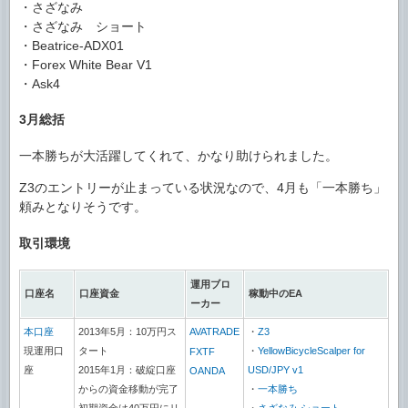
・さざなみ
・さざなみ ショート
・Beatrice-ADX01
・Forex White Bear V1
・Ask4
3月総括
一本勝ちが大活躍してくれて、かなり助けられました。
Z3のエントリーが止まっている状況なので、4月も「一本勝ち」
頼みとなりそうです。
取引環境
運用ブロ
口座名
口座資金
稼動中のEA
ーカー
本口座
2013年5月：10万円ス
AVATRADE
・
Z3
現運用口
タート
・
YellowBicycleScalper for
FXTF
座
2015年1月：破綻口座
USD/JPY v1
OANDA
からの資金移動が完了
・
一本勝ち