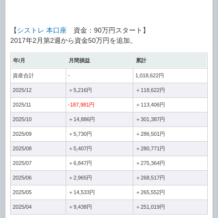
【
シストレ 本口座
資金：90万円スタート】
2017年2月第2週から資金50万円を追加。
年/月
月間損益
累計
資産合計
-
1,018,622円
2025/12
＋5,216円
＋118,622円
2025/11
-187,981円
＋113,406円
2025/10
＋14,886円
＋301,387円
2025/09
＋5,730円
＋286,501円
2025/08
＋5,407円
＋280,771円
2025/07
＋6,847円
＋275,364円
2025/06
＋2,965円
＋268,517円
2025/05
＋14,533円
＋265,552円
2025/04
＋9,438円
＋251,019円