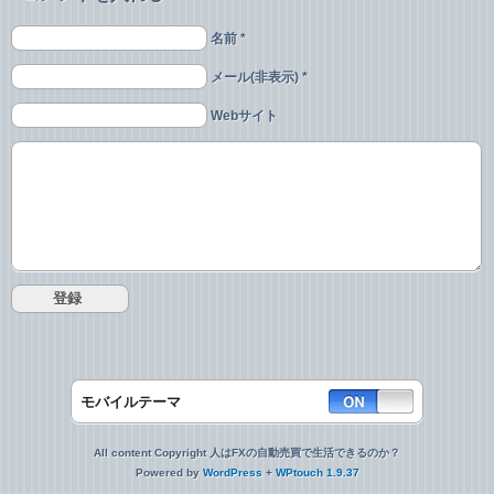
名前 *
メール(非表示) *
Webサイト
モバイルテーマ
All content Copyright 人はFXの自動売買で生活できるのか？
Powered by
WordPress
+
WPtouch 1.9.37