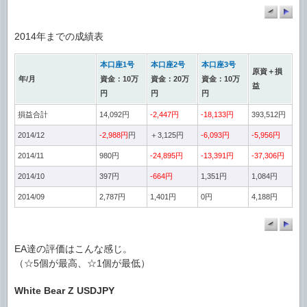
2014年までの成績表
本口座1号
本口座2号
本口座3号
原資＋損
年/月
資金：10万
資金：20万
資金：10万
益
円
円
円
損益合計
14,092円
-2,447円
-18,133円
393,512円
2014/12
-2,988円
円
＋3,125円
-6,093円
-5,956円
2014/11
980円
-24,895円
-13,391円
-37,306円
2014/10
397円
-664円
1,351円
1,084円
2014/09
2,787円
1,401円
0円
4,188円
EA達の評価はこんな感じ。
（☆5個が最高、☆1個が最低）
White Bear Z USDJPY