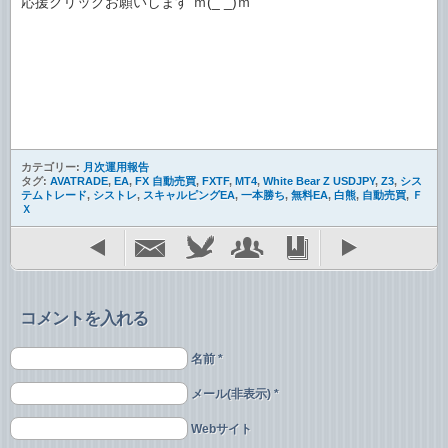
応援クリックお願いします ｍ(_ _)ｍ
カテゴリー:
月次運用報告
タグ:
AVATRADE
,
EA
,
FX 自動売買
,
FXTF
,
MT4
,
White Bear Z USDJPY
,
Z3
,
シス
テムトレード
,
シストレ
,
スキャルピングEA
,
一本勝ち
,
無料EA
,
白熊
,
自動売買
,
Ｆ
Ｘ
コメントを入れる
名前 *
メール(非表示) *
Webサイト