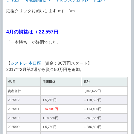
応援クリックお願いします ｍ(_ _)ｍ
4月の損益は ＋22,557円
「一本勝ち」が好調でした。
【
シストレ 本口座
資金：90万円スタート】
2017年2月第2週から資金50万円を追加。
年/月
月間損益
累計
資産合計
-
1,018,622円
2025/12
＋5,216円
＋118,622円
2025/11
-187,981円
＋113,406円
2025/10
＋14,886円
＋301,387円
2025/09
＋5,730円
＋286,501円