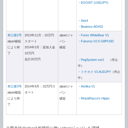
・
EGOIST (USDJPY)
・
Ask4
・
Beatrice-ADX01
本口座2号
2013年11月：10万円
alpariジャ
・
Forex WhiteBear V1
alpari破綻
スタート
パン
・
Fukurou V2.5 GBPUSD
により終
2014年3月：追加入金
破綻
了
10万円
合計20万円
・
PegSystem ver2
（停止
中）
・
トナカイ V1 AUDJPY
（停止
中）
本口座3号
2014年9月：10万円ス
alpariジャ
・
Ashika V1
alpari破綻
タート
パン
により終
破綻
・
Ririy&Racco's Hippo
了