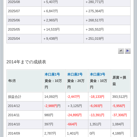
2025/08
＋5,407円
＋280,771円
2025/07
＋6,847円
＋275,364円
2025/06
＋2,965円
＋268,517円
2025/05
＋14,533円
＋265,552円
2025/04
＋9,438円
＋251,019円
2014年までの成績表
本口座1号
本口座2号
本口座3号
原資＋損
年/月
資金：10万
資金：20万
資金：10万
益
円
円
円
損益合計
14,092円
-2,447円
-18,133円
393,512円
2014/12
-2,988円
円
＋3,125円
-6,093円
-5,956円
2014/11
980円
-24,895円
-13,391円
-37,306円
2014/10
397円
-664円
1,351円
1,084円
2014/09
2,787円
1,401円
0円
4,188円