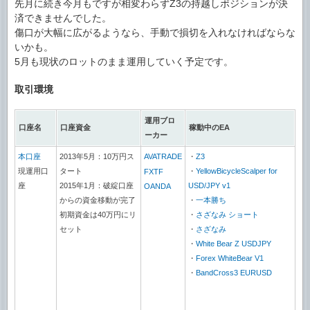
先月に続き今月もですが相変わらずZ3の持越しポジションが決
済できませんでした。
傷口が大幅に広がるようなら、手動で損切を入れなければならな
いかも。
5月も現状のロットのまま運用していく予定です。
取引環境
運用ブロ
口座名
口座資金
稼動中のEA
ーカー
本口座
2013年5月：10万円ス
AVATRADE
・
Z3
現運用口
タート
・
YellowBicycleScalper for
FXTF
座
2015年1月：破綻口座
USD/JPY v1
OANDA
からの資金移動が完了
・
一本勝ち
初期資金は40万円にリ
・
さざなみ ショート
セット
・
さざなみ
・
White Bear Z USDJPY
・
Forex WhiteBear V1
・
BandCross3 EURUSD