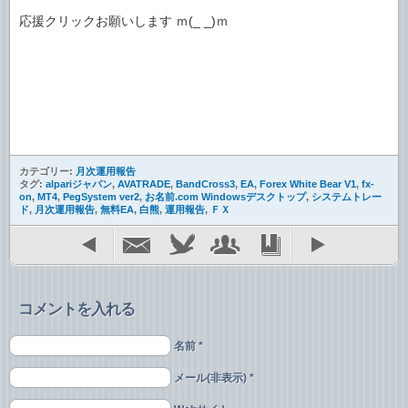
応援クリックお願いします ｍ(_ _)ｍ
カテゴリー:
月次運用報告
タグ:
alpariジャパン
,
AVATRADE
,
BandCross3
,
EA
,
Forex White Bear V1
,
fx-
on
,
MT4
,
PegSystem ver2
,
お名前.com Windowsデスクトップ
,
システムトレー
ド
,
月次運用報告
,
無料EA
,
白熊
,
運用報告
,
ＦＸ
コメントを入れる
名前 *
メール(非表示) *