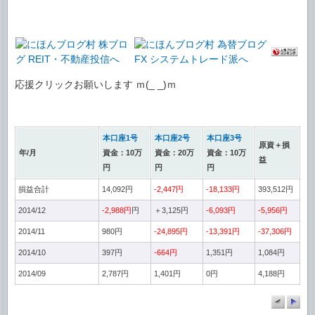
応援クリックお願いします ｍ(_ _)ｍ
本口座1号
本口座2号
本口座3号
原資＋損
年/月
資金：10万
資金：20万
資金：10万
益
円
円
円
損益合計
14,092円
-2,447円
-18,133円
393,512円
2014/12
-2,988円
円
＋3,125円
-6,093円
-5,956円
2014/11
980円
-24,895円
-13,391円
-37,306円
2014/10
397円
-664円
1,351円
1,084円
2014/09
2,787円
1,401円
0円
4,188円