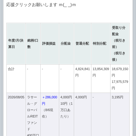
応援クリックお願いします ｍ(_ _)ｍ
受取り分
配金
年度/月/決
銘柄/口
（税引き
評価損益
分配金
普通分配
特別分配
算日
数
前）
（税引き
後）
合計
-
-
-
4,824,841
13,854,309
18,679,150
円
円
円
17,975,579
円
2026/08/05
ラサー
＋286,000
4,000円
4,000円
-
3,195円
ル・グ
円
10円（1
ローバ
（8/6現
万口あ
ルREIT
在）
たり）
ファン
ド
400万口