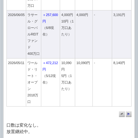
万口
2026/06/05
ラサー
＋257,600
4,000円
4,000円
-
3,191円
ル・グ
円
10円（1
ローバ
（6/8現
万口あ
ルREIT
在）
たり）
ファン
ド
400万口
2026/05/11
ワール
＋472,212
10,090
10,090円
-
8,140円
ド・リ
円
円
ート・
（5/12現
5円（1
オープ
在）
万口あ
ン
たり）
2018万
口
口数は変化なし。
放置継続中。