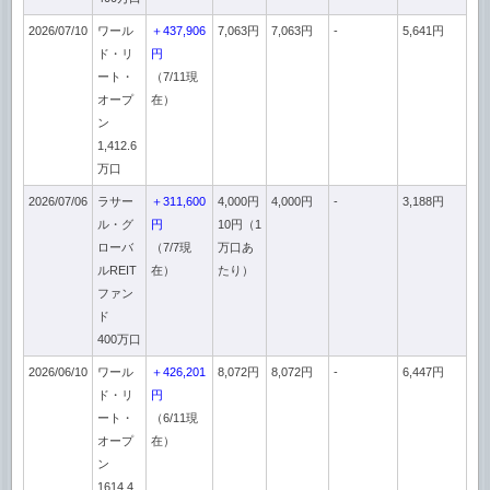
2026/07/10
ワール
＋437,906
7,063円
7,063円
-
5,641円
ド・リ
円
ート・
（7/11現
オープ
在）
ン
1,412.6
万口
2026/07/06
ラサー
＋311,600
4,000円
4,000円
-
3,188円
ル・グ
円
10円（1
ローバ
（7/7現
万口あ
ルREIT
在）
たり）
ファン
ド
400万口
2026/06/10
ワール
＋426,201
8,072円
8,072円
-
6,447円
ド・リ
円
ート・
（6/11現
オープ
在）
ン
1614.4