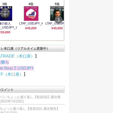
トレ本口座（リアルタイム更新中）
ATRADE（本口座）
】
本勝ち
te Bear Z USDJPY
TF（本口座）
】
のコメント
パン:ちょっと盛り返し【投資信託 週次報
2015年7月23日)
U:ちょっと盛り返し【投資信託 週次報告】
15年7月22日)