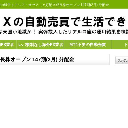
金の報告
» アジア・オセアニア好配当成長株オープン 147期(2月) 分配金
内FX業者
レバ規制なし海外FX業者
MT4不要の自動売買
ト
オープン 147期(2月) 分配金
スポ