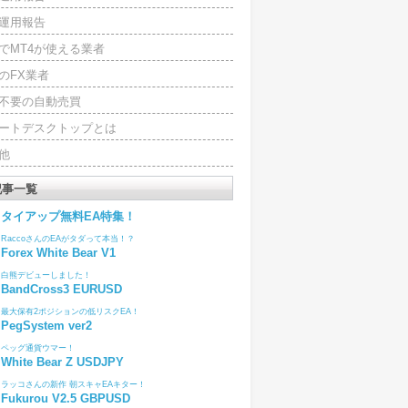
運用報告
でMT4が使える業者
のFX業者
4不要の自動売買
ートデスクトップとは
他
記事一覧
タイアップ無料EA特集！
RaccoさんのEAがタダって本当！？
Forex White Bear V1
白熊デビューしました！
BandCross3 EURUSD
最大保有2ポジションの低リスクEA！
PegSystem ver2
ペッグ通貨ウマー！
White Bear Z USDJPY
ラッコさんの新作 朝スキャEAキター！
Fukurou V2.5 GBPUSD