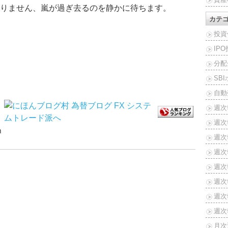
りません、嵐が過ぎ去るのを静かに待ちます。
カテ
投資
IP
分配
SB
自動
週次
週次
ｍ
週次報
週次報
週次報
週次報
週次報
週次報
月次