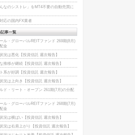
んなのシストレ」をMT4不要の自動売買に
4対応の国内FX業者
の記事一覧
ール・グローバルREITファンド 269期(8月)
配金
状況は悪化【投資信託 週次報告】
な推移が継続【投資信託 週次報告】
ト系が好調【投資信託 週次報告】
状況は上向き【投資信託 週次報告】
ルド・リート・オープン 261期(7月)の分配
ール・グローバルREITファンド 268期(7月)
配金
状況は横ばい【投資信託 週次報告】
状況は右肩上がり【投資信託 週次報告】
状況はじわりと改善【投資信託 週次報告】