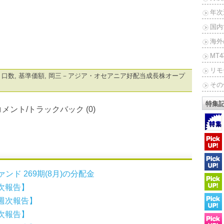
年次
国内
海外
MT
リモ
,
口数
,
基準価額
,
岡三－アジア・オセアニア好配当成長株オープ
その
特集
コメント/トラックバック (0)
ンド 269期(8月)の分配金
次報告】
週次報告】
次報告】