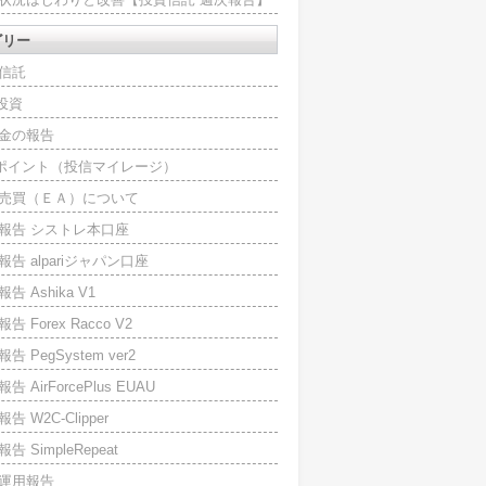
ゴリー
信託
O投資
金の報告
Iポイント（投信マイレージ）
売買（ＥＡ）について
報告 シストレ本口座
報告 alpariジャパン口座
告 Ashika V1
告 Forex Racco V2
告 PegSystem ver2
告 AirForcePlus EUAU
告 W2C-Clipper
告 SimpleRepeat
運用報告