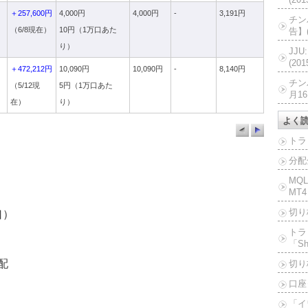
ド
＋257,600円
4,000円
4,000円
-
3,191円
チン
（6/8現在）
10円（1万口あた
告】(
り）
JJ
(20
＋472,212円
10,090円
10,090円
-
8,140円
チン
（5/12現
5円（1万口あた
月16
在）
り）
よく
トラ
分配
MQ
MT4
切り
口）
トラ
「Sh
配
切り
口座
「イ