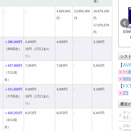
後）
-
-
4,824,841
13,854,309
18,679,150
円
円
円
17,975,579
円
ド
＋286,000円
4,000円
4,000円
-
3,195円
（8/6現在）
10円（1万口あた
り）
シス
【
AV
＋437,906円
7,063円
7,063円
-
5,641円
・
一
（7/11現
・
Whi
在）
【
FX
ド
＋311,600円
4,000円
4,000円
-
3,188円
・
Z3
（7/7現在）
10円（1万口あた
り）
最近
チン
＋426,201円
8,072円
8,072円
-
6,447円
告】(
（6/11現
JJ
在）
(20