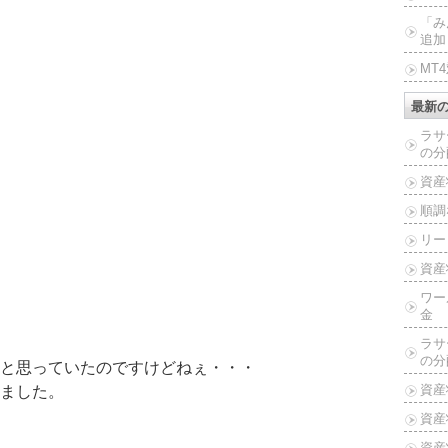
「み
追加
MT
最新
ラサ
の分
資産
順調
リー
資産
ワー
金
ラサ
の分
と思っていたのですけどねぇ・・・
資産
ました。
資産
資産