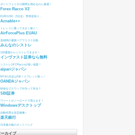
ポートフォリオの隙間を埋めるのに最適！
Forex Racco V2
EUR/USD（5分足）専用逆張り...
Aznable++
トレンドに乗って大きく稼ぐ！
AirForcePlus EUAU
逆相関の通貨ペアでリスク分散
みんなのシストレ
100通貨からシストレできます！
インヴァスト証券なら無料
シストレ24でRaccoが使い放題！
alpariジャパン
MT4の日足は5本！スプレッド狭っ！
OANDAジャパン
秒単位でスワップ付与って本当？
SBI証券
ワリートがノーロードで買えます！
Windowsデスクトップ
自動売買を安定稼働！
楽天銀行
日本最大級のネットバンク
アーカイブ