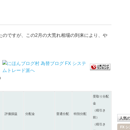
たのですが、この2月の大荒れ相場の到来により、や
ｍ
受取り分配
金
（税引き
評価損益
分配金
普通分配
特別分配
前）
人気
（税引き