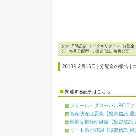
タグ:
SBI証券
,
トータルリターン
,
分配金
ン（毎月分配型）
,
投資信託
,
毎月分配
2018年2月16日 |
分配金の報告
|
関連する記事はこちら
ラサール・グローバルREITファ
資産状況は悪化【投資信託 週
順調な推移が継続【投資信託 
リート系が好調【投資信託 週