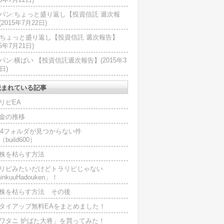
パン:ちょっと盛り返し【投資信託 週次報
2015年7月22日)
U:ちょっと盛り返し【投資信託 週次報告】
15年7月21日)
パン:横ばい 【投資信託週次報告】(2015年3
日)
読まれている記事
リピEA
金の推移
L4フォルダが見つからない件
（build600）
株を枯らす方法
リピみたいだけどトラリピじゃない
inkuuHadouken」！
株を枯らす方法 その後
タイアップ無料EAをまとめました！
ワタニ 炉ばた大将」を買ってみた！