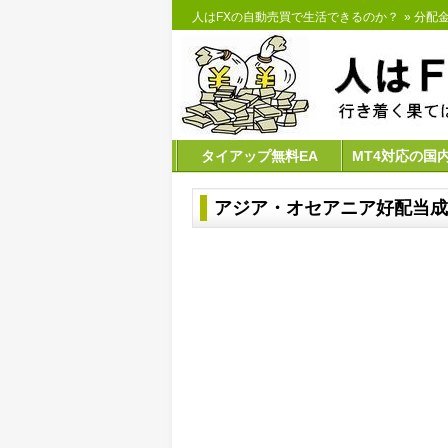
人はFXの自動売買で生活できるのか？
»
分配
タイアップ無料EA
MT4対応の国
アジア・オセアニア好配当成長株