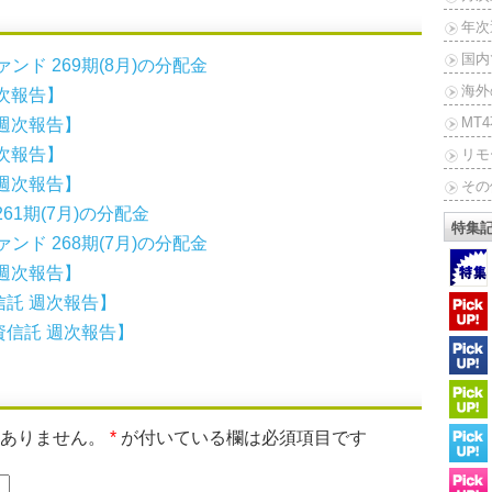
年次
国内
ンド 269期(8月)の分配金
海外
次報告】
MT
週次報告】
次報告】
リモ
週次報告】
その
1期(7月)の分配金
特集
ンド 268期(7月)の分配金
週次報告】
託 週次報告】
信託 週次報告】
はありません。
*
が付いている欄は必須項目です