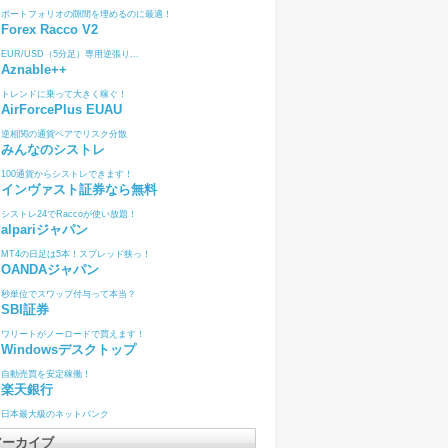
ポートフォリオの隙間を埋めるのに最適！
Forex Racco V2
EUR/USD（5分足）専用逆張り...
Aznable++
トレンドに乗って大きく稼ぐ！
AirForcePlus EUAU
逆相関の通貨ペアでリスク分散
みんなのシストレ
100通貨からシストレできます！
インヴァスト証券なら無料
シストレ24でRaccoが使い放題！
alpariジャパン
MT4の日足は5本！スプレッド狭っ！
OANDAジャパン
秒単位でスワップ付与って本当？
SBI証券
ワリートがノーロードで買えます！
Windowsデスクトップ
自動売買を安定稼働！
楽天銀行
日本最大級のネットバンク
アーカイブ