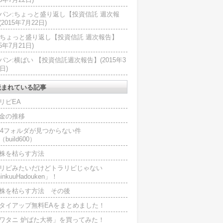
パン:ちょっと盛り返し【投資信託 週次報
2015年7月22日)
U:ちょっと盛り返し【投資信託 週次報告】
15年7月21日)
パン:横ばい 【投資信託週次報告】(2015年3
日)
読まれている記事
リピEA
金の推移
L4フォルダが見つからない件
（build600）
株を枯らす方法
リピみたいだけどトラリピじゃない
inkuuHadouken」！
株を枯らす方法 その後
タイアップ無料EAをまとめました！
ワタニ 炉ばた大将」を買ってみた！