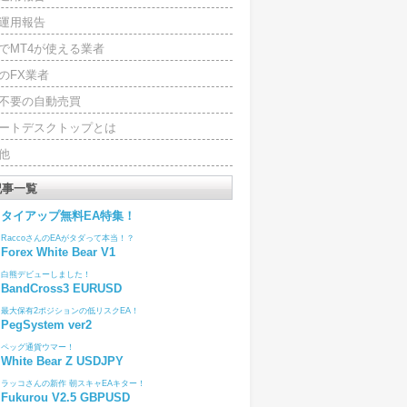
運用報告
でMT4が使える業者
のFX業者
4不要の自動売買
ートデスクトップとは
他
記事一覧
タイアップ無料EA特集！
RaccoさんのEAがタダって本当！？
Forex White Bear V1
白熊デビューしました！
BandCross3 EURUSD
最大保有2ポジションの低リスクEA！
PegSystem ver2
ペッグ通貨ウマー！
White Bear Z USDJPY
ラッコさんの新作 朝スキャEAキター！
Fukurou V2.5 GBPUSD