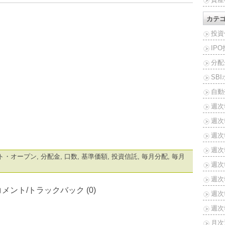
カテ
投資
IP
分配
SB
自動
週次
週次
週次報
週次報
ト・オープン
,
分配金
,
口数
,
基準価額
,
投資信託
,
毎月分配
,
毎月
週次報
週次報
コメント/トラックバック (0)
週次報
週次報
月次