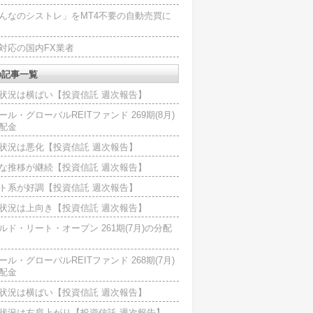
んなのシストレ」をMT4不要の自動売買に
4対応の国内FX業者
の記事一覧
状況は横ばい【投資信託 週次報告】
ール・グローバルREITファンド 269期(8月)
配金
状況は悪化【投資信託 週次報告】
な推移が継続【投資信託 週次報告】
ト系が好調【投資信託 週次報告】
状況は上向き【投資信託 週次報告】
ルド・リート・オープン 261期(7月)の分配
ール・グローバルREITファンド 268期(7月)
配金
状況は横ばい【投資信託 週次報告】
状況は右肩上がり【投資信託 週次報告】