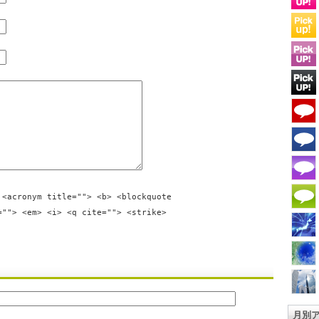
 <acronym title=""> <b> <blockquote
=""> <em> <i> <q cite=""> <strike>
月別