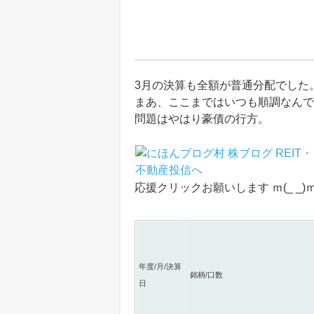
3月の決算も全額が普通分配でした
まあ、ここまではいつも順調なんで
問題はやはり豪債の行方。
応援クリックお願いします ｍ(_ _)
年度/月/決算
銘柄/口数
日