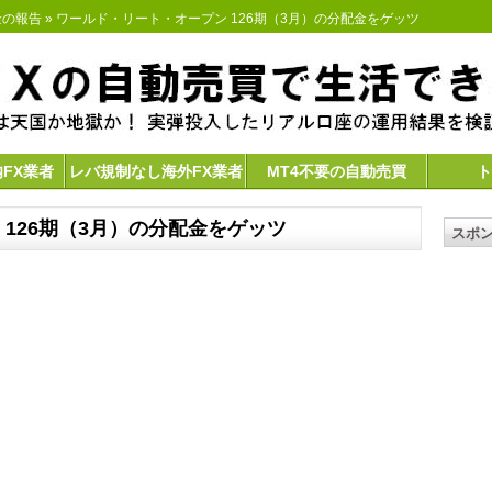
金の報告
» ワールド・リート・オープン 126期（3月）の分配金をゲッツ
内FX業者
レバ規制なし海外FX業者
MT4不要の自動売買
ト
126期（3月）の分配金をゲッツ
スポ