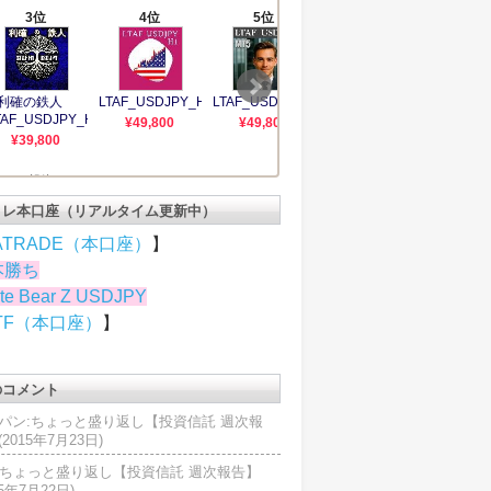
トレ本口座（リアルタイム更新中）
ATRADE（本口座）
】
本勝ち
te Bear Z USDJPY
TF（本口座）
】
のコメント
パン:ちょっと盛り返し【投資信託 週次報
2015年7月23日)
U:ちょっと盛り返し【投資信託 週次報告】
15年7月22日)