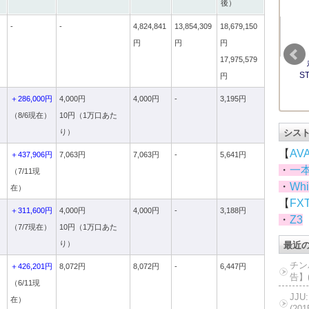
後）
-
-
4,824,841
13,854,309
18,679,150
円
円
円
17,975,579
円
ド
＋286,000円
4,000円
4,000円
-
3,195円
（8/6現在）
10円（1万口あた
り）
シス
【
AV
＋437,906円
7,063円
7,063円
-
5,641円
・
一
（7/11現
・
Whi
在）
【
FX
ド
＋311,600円
4,000円
4,000円
-
3,188円
・
Z3
（7/7現在）
10円（1万口あた
り）
最近
チン
＋426,201円
8,072円
8,072円
-
6,447円
告】(
（6/11現
JJ
在）
(20