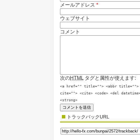
メールアドレス
*
ウェブサイト
コメント
次の
HTML
タグと属性が使えます:
<a href="" title=""> <abbr title="">
cite=""> <cite> <code> <del datetime
<strong>
トラックバックURL