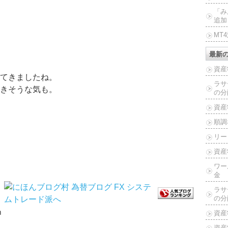
「み
追加
MT
最新
資産
てきましたね。
ラサ
きそうな気も。
の分
資産
順調
リー
資産
ワー
金
ラサ
の分
ｍ
資産
資産