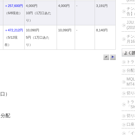
ド
＋257,600円
4,000円
4,000円
-
3,191円
チン
（6/8現在）
10円（1万口あた
告】(
り）
JJ
(20
＋472,212円
10,090円
10,090円
-
8,140円
チン
（5/12現
5円（1万口あた
月16
在）
り）
よく
トラ
分配
MQ
MT4
切り
万口）
トラ
「Sh
通分配
切り
口座
「イ