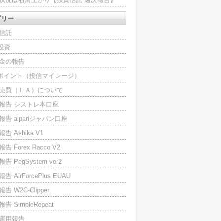
ゴリー
信託
O投資
金の報告
Iポイント（投信マイレージ）
売買（ＥＡ）について
報告 シストレ本口座
報告 alpariジャパン口座
告 Ashika V1
告 Forex Racco V2
告 PegSystem ver2
告 AirForcePlus EUAU
告 W2C-Clipper
告 SimpleRepeat
運用報告