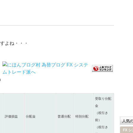
。
すよね・・・
ｍ
受取り分配
金
（税引き
評価損益
分配金
普通分配
特別分配
前）
人気
（税引き