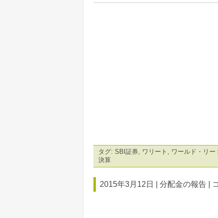
タグ:
SBI証券
,
ワリート
,
ワールド・リー
決算
2015年3月12日 |
分配金の報告
|