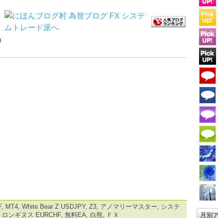
ｍ
F
,
MT4
,
White Bear Z USDJPY
,
Z3
,
アノマリーマスター
,
システ
,
ロンギヌス EURCHF
,
無料EA
,
白熊
,
ＦＸ
月別