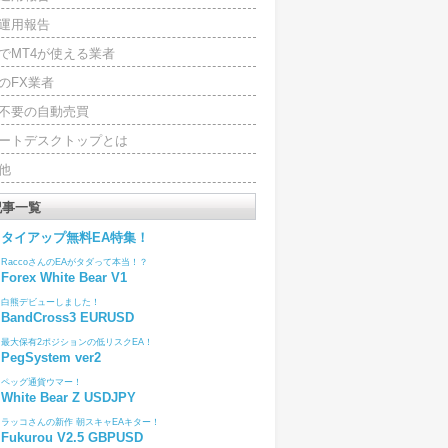
運用報告
でMT4が使える業者
のFX業者
4不要の自動売買
ートデスクトップとは
他
記事一覧
タイアップ無料EA特集！
RaccoさんのEAがタダって本当！？
Forex White Bear V1
白熊デビューしました！
BandCross3 EURUSD
最大保有2ポジションの低リスクEA！
PegSystem ver2
ペッグ通貨ウマー！
White Bear Z USDJPY
ラッコさんの新作 朝スキャEAキター！
Fukurou V2.5 GBPUSD