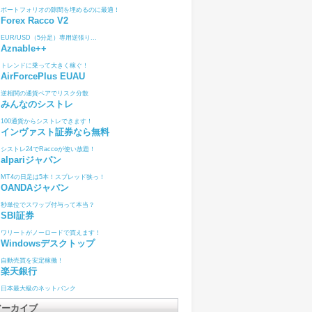
ポートフォリオの隙間を埋めるのに最適！
Forex Racco V2
EUR/USD（5分足）専用逆張り...
Aznable++
トレンドに乗って大きく稼ぐ！
AirForcePlus EUAU
逆相関の通貨ペアでリスク分散
みんなのシストレ
100通貨からシストレできます！
インヴァスト証券なら無料
シストレ24でRaccoが使い放題！
alpariジャパン
MT4の日足は5本！スプレッド狭っ！
OANDAジャパン
秒単位でスワップ付与って本当？
SBI証券
ワリートがノーロードで買えます！
Windowsデスクトップ
自動売買を安定稼働！
楽天銀行
日本最大級のネットバンク
アーカイブ