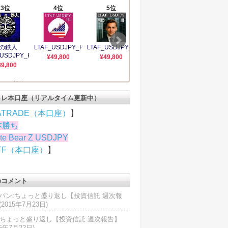
トレ本口座（リアルタイム更新中）
ATRADE（本口座）
】
本勝ち
te Bear Z USDJPY
TF（本口座）
】
のコメント
パン:ちょっと盛り返し【投資信託 週次報
2015年7月23日)
U:ちょっと盛り返し【投資信託 週次報告】
15年7月22日)