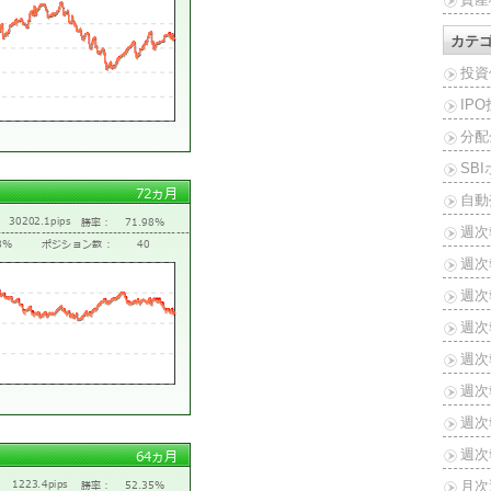
カテ
投資
IP
分配
SB
自動
週次
週次
週次報
週次報
週次報
週次報
週次報
週次報
月次