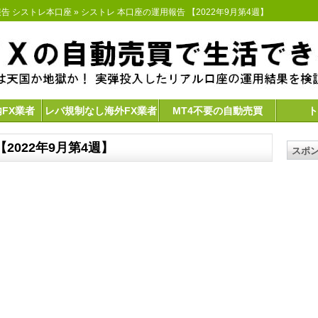
告 シストレ本口座
» シストレ 本口座の運用報告 【2022年9月第4週】
内FX業者
レバ規制なし海外FX業者
MT4不要の自動売買
ト
2022年9月第4週】
スポ