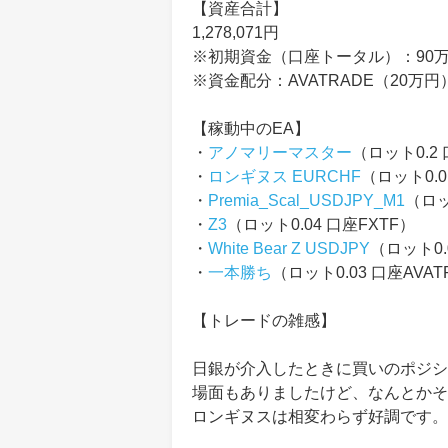
【資産合計】
1,278,071円
※初期資金（口座トータル）：90
※資金配分：AVATRADE（20万円）
【稼動中のEA】
・
アノマリーマスター
（ロット0.2 
・
ロンギヌス EURCHF
（ロット0.0
・
Premia_Scal_USDJPY_M1
（ロッ
・
Z3
（ロット0.04 口座FXTF）
・
White Bear Z USDJPY
（ロット0.
・
一本勝ち
（ロット0.03 口座AVAT
【トレードの雑感】
日銀が介入したときに買いのポジシ
場面もありましたけど、なんとかそ
ロンギヌスは相変わらず好調です。