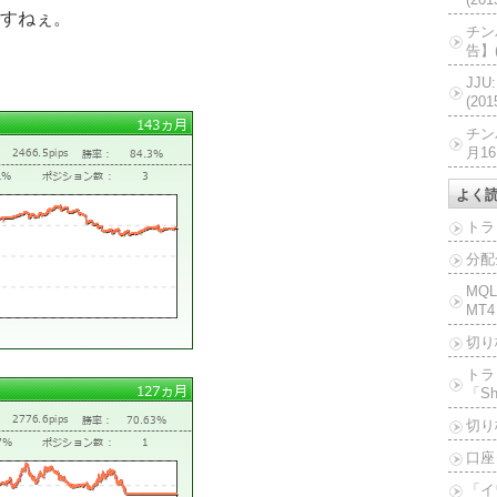
すねぇ。
チン
告】(
JJ
(20
チン
月16
よく
トラ
分配
MQ
MT4
切り
トラ
「Sh
切り
口座
「イ