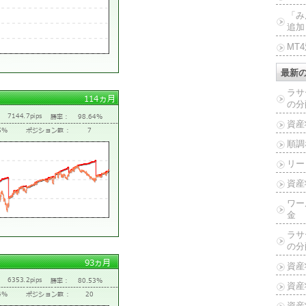
「み
追加
MT
最新
ラサ
の分
資産
順調
リー
資産
ワー
金
ラサ
の分
資産
資産
資産