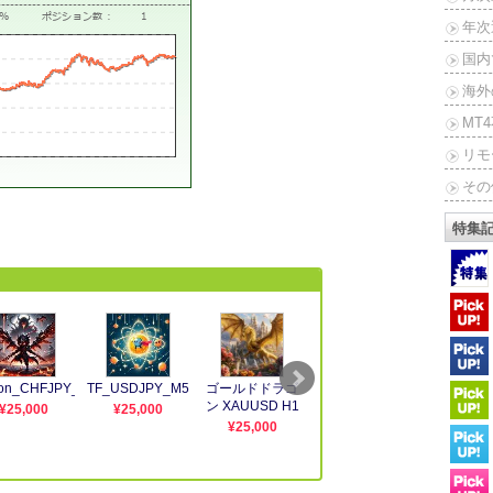
年次
国内
海外
MT
リモ
その
特集