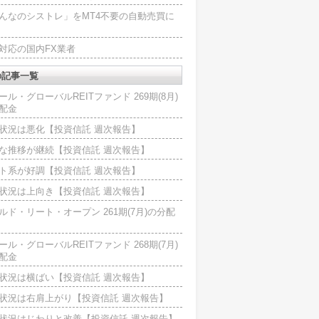
んなのシストレ」をMT4不要の自動売買に
4対応の国内FX業者
の記事一覧
ール・グローバルREITファンド 269期(8月)
配金
状況は悪化【投資信託 週次報告】
な推移が継続【投資信託 週次報告】
ト系が好調【投資信託 週次報告】
状況は上向き【投資信託 週次報告】
ルド・リート・オープン 261期(7月)の分配
ール・グローバルREITファンド 268期(7月)
配金
状況は横ばい【投資信託 週次報告】
状況は右肩上がり【投資信託 週次報告】
状況はじわりと改善【投資信託 週次報告】