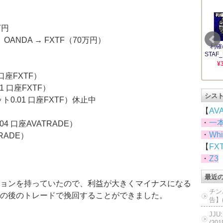
万円
OANDA → FXTF（70万円）
口座FXTF）
1 口座FXTF）
シス
ト0.01 口座FXTF）休止中
【
AV
・
一
04 口座AVATRADE）
・
Whi
RADE）
【
FX
・
Z3
最近
ョンを持っていたので、利益が大きくマイナスになる
チン
の後のトレードで挽回することができました。
告】(
JJ
(20