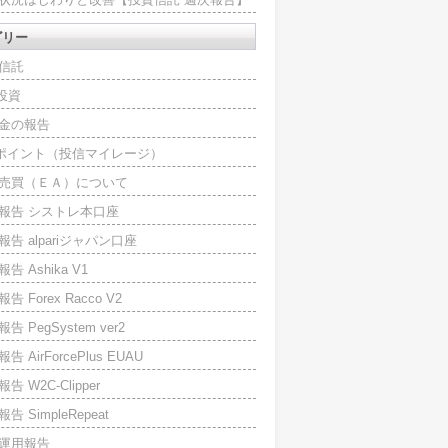
ゴリー
信託
O投資
金の報告
Iポイント（投信マイレージ）
売買（ＥＡ）について
報告 シストレ本口座
報告 alpariジャパン口座
告 Ashika V1
告 Forex Racco V2
告 PegSystem ver2
告 AirForcePlus EUAU
告 W2C-Clipper
告 SimpleRepeat
運用報告