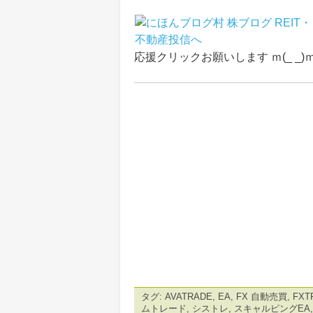
応援クリックお願いします ｍ(_ _)
タグ:
AVATRADE
,
EA
,
FX 自動売買
,
FXT
ムトレード
,
シストレ
,
スキャルピングEA