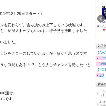
2011年12月29日スタート）
ンも変わらず、含み損のみ上下している状態です。
も、結局ストップもいれずに様子見を決断しました
いました。
シス
【
AV
ョンをクローズしていたほうが正解かと思うのです
・
一
・
Whi
うな気配もあるので、もう少しチャンスを待ちたいと
【
FX
・
Z3
最近
チン
000通貨）
告】(
らいです。
JJ
(20