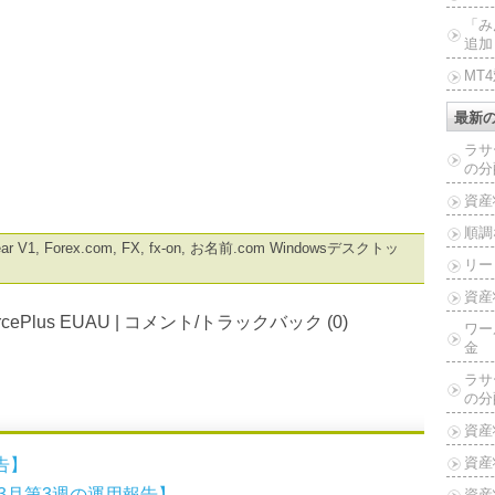
「み
追加
MT
最新
ラサ
の分
資産
順調
ear V1
,
Forex.com
,
FX
,
fx-on
,
お名前.com Windowsデスクトッ
リー
資産
cePlus EUAU
|
コメント/トラックバック (0)
ワー
金
ラサ
の分
資産
資産
告】
013年3月第3週の運用報告】
資産