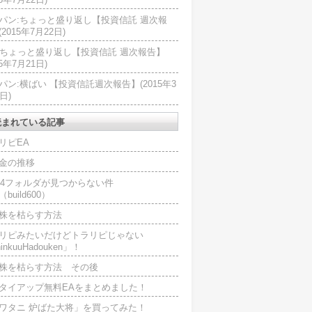
パン:ちょっと盛り返し【投資信託 週次報
2015年7月22日)
U:ちょっと盛り返し【投資信託 週次報告】
15年7月21日)
パン:横ばい 【投資信託週次報告】(2015年3
日)
読まれている記事
リピEA
金の推移
L4フォルダが見つからない件
（build600）
株を枯らす方法
リピみたいだけどトラリピじゃない
inkuuHadouken」！
株を枯らす方法 その後
タイアップ無料EAをまとめました！
ワタニ 炉ばた大将」を買ってみた！