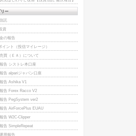
ゴリー
信託
O投資
金の報告
Iポイント（投信マイレージ）
売買（ＥＡ）について
報告 シストレ本口座
報告 alpariジャパン口座
告 Ashika V1
告 Forex Racco V2
告 PegSystem ver2
告 AirForcePlus EUAU
告 W2C-Clipper
告 SimpleRepeat
運用報告