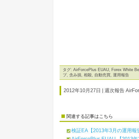
タグ:
AirForcePlus EUAU
,
Forex White B
プ
,
含み損
,
相殺
,
自動売買
,
運用報告
2012年10月27日 |
週次報告 AirFor
関連する記事はこちら
検証EA【2013年3月の運用報
AirForcePlus EUAU 【2