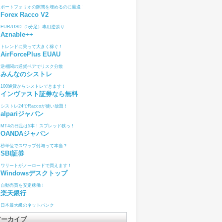
ポートフォリオの隙間を埋めるのに最適！
Forex Racco V2
EUR/USD（5分足）専用逆張り...
Aznable++
トレンドに乗って大きく稼ぐ！
AirForcePlus EUAU
逆相関の通貨ペアでリスク分散
みんなのシストレ
100通貨からシストレできます！
インヴァスト証券なら無料
シストレ24でRaccoが使い放題！
alpariジャパン
MT4の日足は5本！スプレッド狭っ！
OANDAジャパン
秒単位でスワップ付与って本当？
SBI証券
ワリートがノーロードで買えます！
Windowsデスクトップ
自動売買を安定稼働！
楽天銀行
日本最大級のネットバンク
アーカイブ