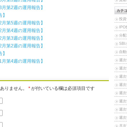
013年3月第2週の運用報告】
カテ
告】
投資
013年2月第5週の運用報告】
IP
013年2月第4週の運用報告】
分配
013年2月第3週の運用報告】
SB
013年2月第2週の運用報告】
自動
告】
週次
013年1月第4週の運用報告】
週次
週次報
週次報
はありません。
*
が付いている欄は必須項目です
週次報
週次報
週次報
週次報
月次