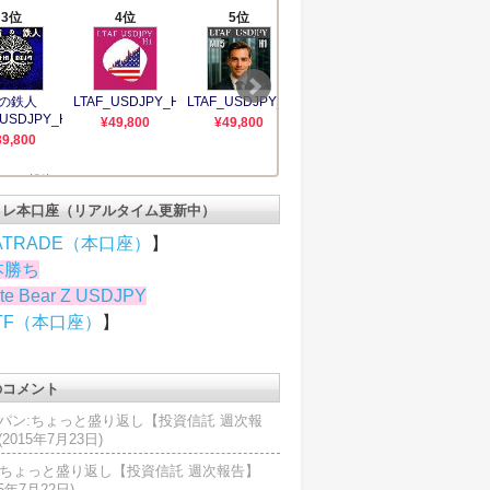
トレ本口座（リアルタイム更新中）
ATRADE（本口座）
】
本勝ち
te Bear Z USDJPY
TF（本口座）
】
のコメント
パン:ちょっと盛り返し【投資信託 週次報
2015年7月23日)
U:ちょっと盛り返し【投資信託 週次報告】
15年7月22日)