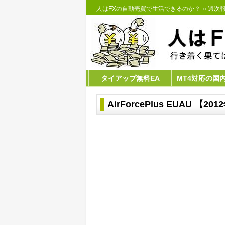
人はFXの自動売買で生活できるのか？
»
週次報告
タイアップ無料EA
MT4対応の国
AirForcePlus EUAU 【