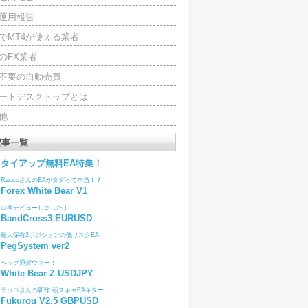
運用報告
でMT4が使える業者
のFX業者
4不要の自動売買
ートデスクトップとは
他
記事一覧
タイアップ無料EA特集！
RaccoさんのEAがタダって本当！？
Forex White Bear V1
白熊デビューしました！
BandCross3 EURUSD
最大保有2ポジションの低リスクEA！
PegSystem ver2
ペッグ通貨ウマー！
White Bear Z USDJPY
ラッコさんの新作 朝スキャEAキター！
Fukurou V2.5 GBPUSD