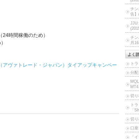
チン
告】(
JJ
(20
（24時間稼働のため）
チン
め）
月16
よく
トラ
VATRADE（アヴァトレード・ジャパン）タイアップキャンペー
分配
MQ
MT4
切り
）
トラ
「Sh
切り
口座
「イ