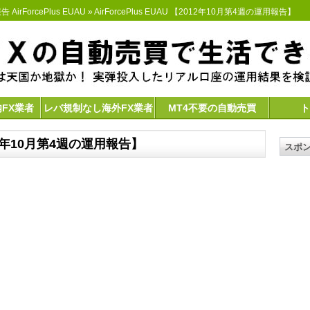
 AirForcePlus EUAU
» AirForcePlus EUAU 【2012年10月第4週の運用報告】
内FX業者
レバ規制なし海外FX業者
MT4不要の自動売買
ト
2012年10月第4週の運用報告】
スポ