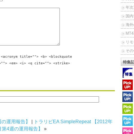
年次
国内
海外
MT
リモ
その
 <acronym title=""> <b> <blockquote
特集
=""> <em> <i> <q cite=""> <strike>
月第3週の運用報告】
|
トラリピEA SimpleRepeat 【2012年
0月第4週の運用報告】
»