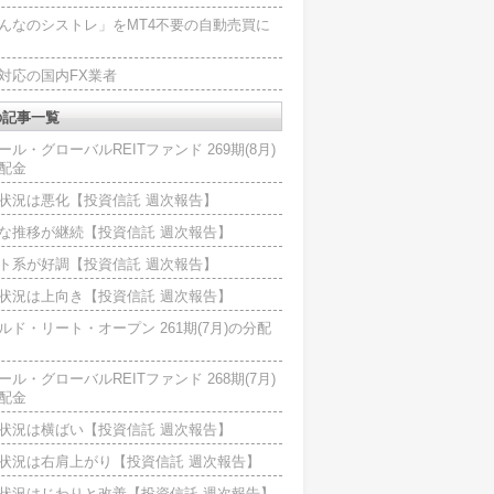
んなのシストレ」をMT4不要の自動売買に
4対応の国内FX業者
の記事一覧
ール・グローバルREITファンド 269期(8月)
配金
状況は悪化【投資信託 週次報告】
な推移が継続【投資信託 週次報告】
ト系が好調【投資信託 週次報告】
状況は上向き【投資信託 週次報告】
ルド・リート・オープン 261期(7月)の分配
ール・グローバルREITファンド 268期(7月)
配金
状況は横ばい【投資信託 週次報告】
状況は右肩上がり【投資信託 週次報告】
状況はじわりと改善【投資信託 週次報告】