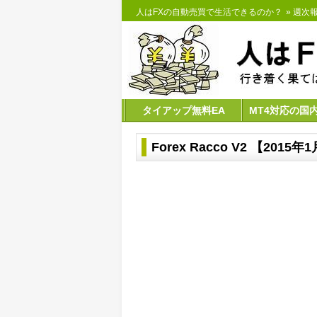
人はFXの自動売買で生活できるのか？
»
週次報告
タイアップ無料EA
MT4対応の国
Forex Racco V2 【20