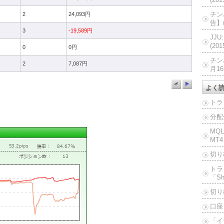
チン
2
24,093円
告】(
3
-19,589円
JJ
(20
0
0円
チン
2
7,087円
月16
よく
トラ
分配
MQ
MT4
切り
トラ
「Sh
切り
口座
「イ