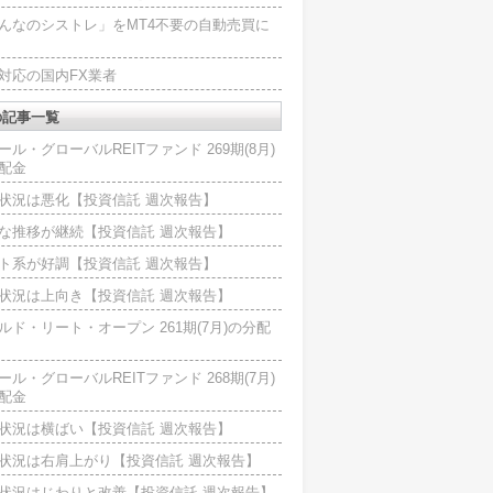
んなのシストレ」をMT4不要の自動売買に
4対応の国内FX業者
の記事一覧
ール・グローバルREITファンド 269期(8月)
配金
状況は悪化【投資信託 週次報告】
な推移が継続【投資信託 週次報告】
ト系が好調【投資信託 週次報告】
状況は上向き【投資信託 週次報告】
ルド・リート・オープン 261期(7月)の分配
ール・グローバルREITファンド 268期(7月)
配金
状況は横ばい【投資信託 週次報告】
状況は右肩上がり【投資信託 週次報告】
状況はじわりと改善【投資信託 週次報告】