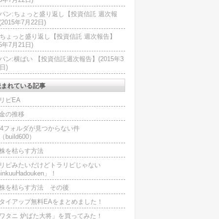
パン:ちょっと盛り返し【投資信託 週次報
2015年7月22日)
U:ちょっと盛り返し【投資信託 週次報告】
15年7月21日)
パン:横ばい 【投資信託週次報告】(2015年3
日)
読まれている記事
リピEA
金の推移
L4フォルダが見つからない件
（build600）
株を枯らす方法
リピみたいだけどトラリピじゃない
inkuuHadouken」！
株を枯らす方法 その後
タイアップ無料EAをまとめました！
ワタニ 炉ばた大将」を買ってみた！