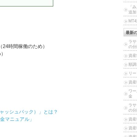
「み
追加
MT
最新
ラサ
（24時間稼働のため）
の分
め）
資産
順調
リー
資産
ワー
金
ラサ
の分
ナルキャッシュバック）」とは？
出金マニュアル」
資産
資産
資産