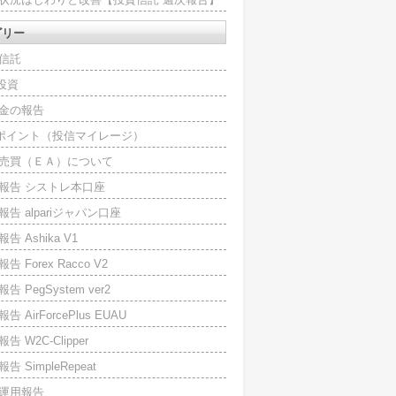
ゴリー
信託
O投資
金の報告
Iポイント（投信マイレージ）
売買（ＥＡ）について
報告 シストレ本口座
報告 alpariジャパン口座
告 Ashika V1
告 Forex Racco V2
告 PegSystem ver2
告 AirForcePlus EUAU
告 W2C-Clipper
告 SimpleRepeat
運用報告