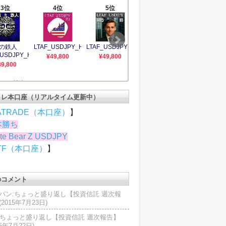
トレ本口座（リアルタイム更新中）
ATRADE（本口座）
】
本勝ち
te Bear Z USDJPY
TF（本口座）
】
のコメント
パン:ちょっと盛り返し【投資信託 週次報
2015年7月23日)
U:ちょっと盛り返し【投資信託 週次報告】
15年7月22日)