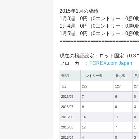
2015年1月の成績
1月3週 0円（0エントリー：0勝0
1月4週 0円（0エントリー：0勝0
1月5週 0円（0エントリー：0勝0
============================
現在の検証設定：ロット固定（0.3
ブローカー：
FOREX.com Japan
年/月
エントリー数
勝ち数
負
合計
227
127
27
2015/08
7
6
0
2015/07
9
6
3
2015/06
14
11
0
2015/05
12
7
1
2015/04
4
0
3