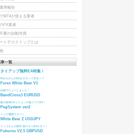
運用報告
でMT4が使える業者
のFX業者
4不要の自動売買
ートデスクトップとは
他
記事一覧
タイアップ無料EA特集！
RaccoさんのEAがタダって本当！？
Forex White Bear V1
白熊デビューしました！
BandCross3 EURUSD
最大保有2ポジションの低リスクEA！
PegSystem ver2
ペッグ通貨ウマー！
White Bear Z USDJPY
ラッコさんの新作 朝スキャEAキター！
Fukurou V2.5 GBPUSD