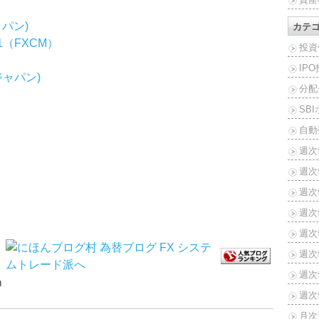
ジャパン)
カテ
 V1（FXCM）
投資
IP
omジャパン)
分配
SB
自動
！
週次
週次
週次報
週次報
週次報
週次報
週次報
ｍ
週次報
月次