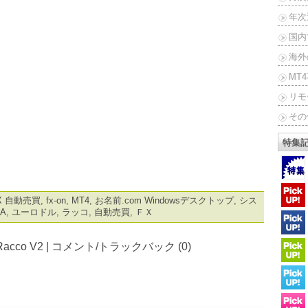
年次
国内
海外
MT
リモ
その
特集
X 自動売買
,
fx-on
,
MT4
,
お名前.com Windowsデスクトップ
,
シス
A
,
ユーロドル
,
ラッコ
,
自動売買
,
ＦＸ
acco V2
|
コメント/トラックバック (0)