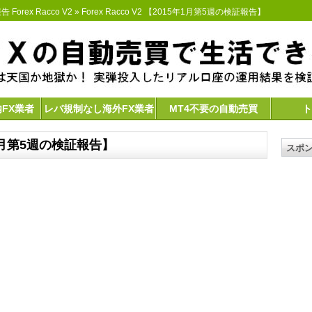
 Forex Racco V2
» Forex Racco V2 【2015年1月第5週の検証報告】
内FX業者
レバ規制なし海外FX業者
MT4不要の自動売買
ト
15年1月第5週の検証報告】
スポ