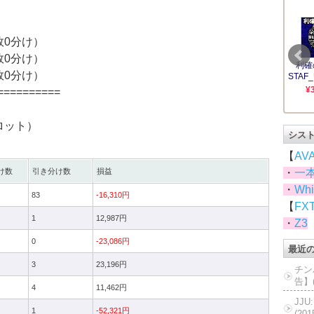
敗0分け）
敗0分け）
敗0分け）
==========
ロット）
シス
【
AV
け数
引き分け数
損益
・
一
・
Whi
83
-16,310円
【
FX
1
12,987円
・
Z3
0
-23,086円
最近
3
23,196円
チン
告】(
4
11,462円
JJ
1
-52,321円
(20