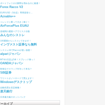
ポートフォリオの隙間を埋めるのに最適！
Forex Racco V2
EUR/USD（5分足）専用逆張り...
Aznable++
トレンドに乗って大きく稼ぐ！
AirForcePlus EUAU
逆相関の通貨ペアでリスク分散
みんなのシストレ
100通貨からシストレできます！
インヴァスト証券なら無料
シストレ24でRaccoが使い放題！
alpariジャパン
MT4の日足は5本！スプレッド狭っ！
OANDAジャパン
秒単位でスワップ付与って本当？
SBI証券
ワリートがノーロードで買えます！
Windowsデスクトップ
自動売買を安定稼働！
楽天銀行
日本最大級のネットバンク
アーカイブ