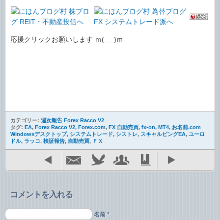
応援クリックお願いします ｍ(_ _)ｍ
カテゴリー:
週次報告 Forex Racco V2
タグ:
EA
,
Forex Racco V2
,
Forex.com
,
FX 自動売買
,
fx-on
,
MT4
,
お名前.com
Windowsデスクトップ
,
システムトレード
,
シストレ
,
スキャルピングEA
,
ユーロ
ドル
,
ラッコ
,
検証報告
,
自動売買
,
ＦＸ
コメントを入れる
名前 *