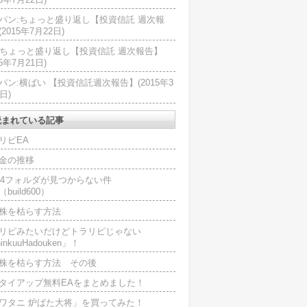
パン:ちょっと盛り返し【投資信託 週次報
2015年7月22日)
U:ちょっと盛り返し【投資信託 週次報告】
15年7月21日)
パン:横ばい 【投資信託週次報告】(2015年3
日)
読まれている記事
リピEA
金の推移
L4フォルダが見つからない件
（build600）
株を枯らす方法
リピみたいだけどトラリピじゃない
inkuuHadouken」！
株を枯らす方法 その後
タイアップ無料EAをまとめました！
ワタニ 炉ばた大将」を買ってみた！