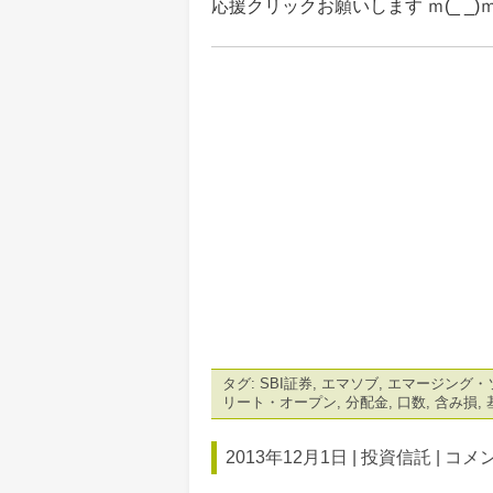
応援クリックお願いします ｍ(_ _)
タグ:
SBI証券
,
エマソブ
,
エマージング・
リート・オープン
,
分配金
,
口数
,
含み損
,
2013年12月1日 |
投資信託
|
コメン