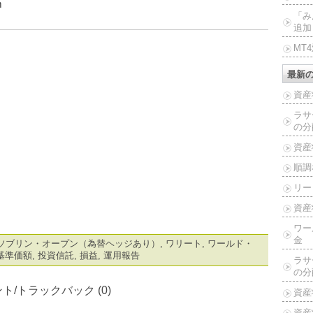
ｍ
「み
追加
MT
最新
資産
ラサ
の分
資産
順調
リー
資産
ワー
金
ソブリン・オープン（為替ヘッジあり）
,
ワリート
,
ワールド・
基準価額
,
投資信託
,
損益
,
運用報告
ラサ
の分
ト/トラックバック (0)
資産
資産