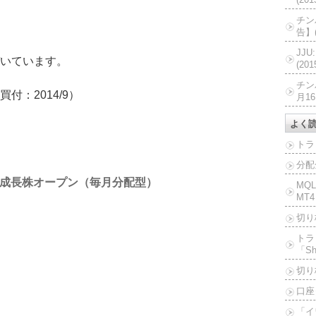
チン
告】(
JJ
いています。
(20
チン
：2014/9）
月16
よく
トラ
分配
成長株オープン（毎月分配型）
MQ
MT4
切り
トラ
「Sh
切り
口座
「イ