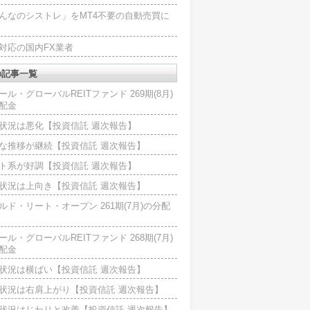
んなのシストレ」をMT4不要の自動売買に
4対応の国内FX業者
の記事一覧
ール・グローバルREITファンド 269期(8月)
配金
状況は悪化【投資信託 週次報告】
な推移が継続【投資信託 週次報告】
ト系が好調【投資信託 週次報告】
状況は上向き【投資信託 週次報告】
ルド・リート・オープン 261期(7月)の分配
ール・グローバルREITファンド 268期(7月)
配金
状況は横ばい【投資信託 週次報告】
状況は右肩上がり【投資信託 週次報告】
状況はじわりと改善【投資信託 週次報告】