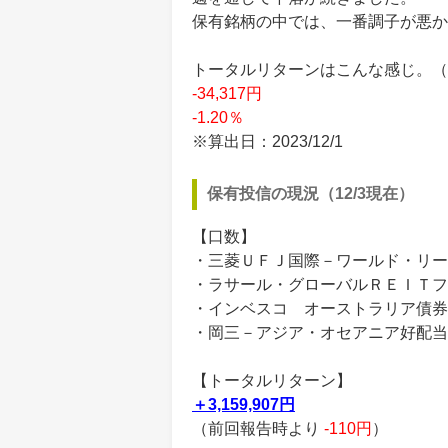
保有銘柄の中では、一番調子が悪か
トータルリターンはこんな感じ。（買付
-34,317円
-1.20％
※算出日：2023/12/1
保有投信の現況（12/3現在）
【口数】
・三菱ＵＦＪ国際－ワールド・リート
・ラサール・グローバルＲＥＩＴフ
・インベスコ オーストラリア債券フ
・岡三－アジア・オセアニア好配当
【トータルリターン】
＋3,159,907円
（前回報告時より
-110円
）