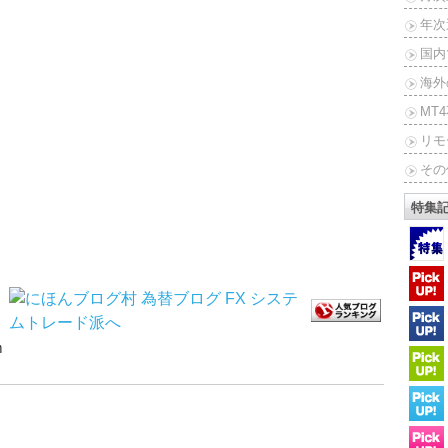
年次
国内
海外
MT
リモ
その
特集
ｍ