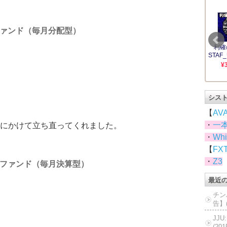
ァンド（毎月分配型）
シス
【
AV
・
一
にかけて立ち直ってくれました。
・
Whi
【
FX
・
Z3
ファンド（毎月決算型）
最近
チン
告】(
JJ
(20