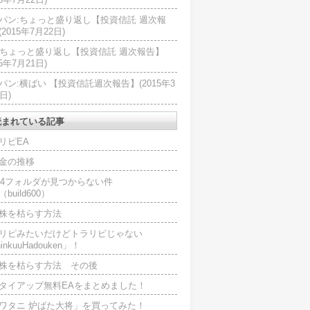
パン:ちょっと盛り返し【投資信託 週次報
2015年7月22日)
U:ちょっと盛り返し【投資信託 週次報告】
15年7月21日)
パン:横ばい 【投資信託週次報告】(2015年3
日)
読まれている記事
リピEA
金の推移
L4フォルダが見つからない件
（build600）
株を枯らす方法
リピみたいだけどトラリピじゃない
inkuuHadouken」！
株を枯らす方法 その後
タイアップ無料EAをまとめました！
ワタニ 炉ばた大将」を買ってみた！