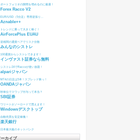
ポートフォリオの隙間を埋めるのに最適！
Forex Racco V2
EUR/USD（5分足）専用逆張り...
Aznable++
トレンドに乗って大きく稼ぐ！
AirForcePlus EUAU
逆相関の通貨ペアでリスク分散
みんなのシストレ
100通貨からシストレできます！
インヴァスト証券なら無料
シストレ24でRaccoが使い放題！
alpariジャパン
MT4の日足は5本！スプレッド狭っ！
OANDAジャパン
秒単位でスワップ付与って本当？
SBI証券
ワリートがノーロードで買えます！
Windowsデスクトップ
自動売買を安定稼働！
楽天銀行
日本最大級のネットバンク
アーカイブ