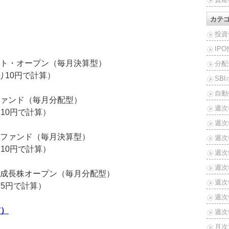
カテ
投資
IP
ト・オープン（毎月決算型）
分配
たり10円で計算）
SB
自動
ァンド（毎月分配型）
週次
り10円で計算）
週次
ファンド（毎月決算型）
週次報
り10円で計算）
週次報
週次報
成長株オープン（毎月分配型）
週次報
り5円で計算）
週次報
前）
週次報
月次