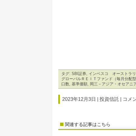
タグ:
SBI証券
,
インベスコ オーストラリ
グローバルＲＥＩＴファンド（毎月分配
口数
,
基準価額
,
岡三－アジア・オセアニ
2023年12月3日 |
投資信託
|
コメン
関連する記事はこちら