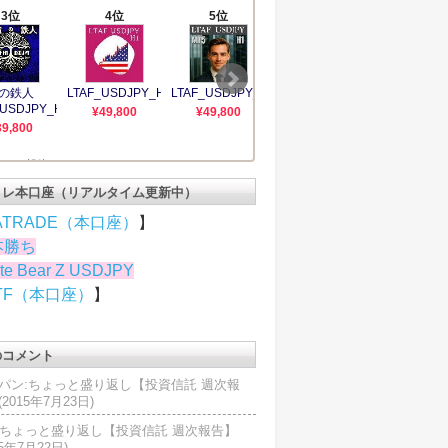
トレ本口座（リアルタイム更新中）
ATRADE（本口座）
】
本勝ち
te Bear Z USDJPY
TF（本口座）
】
のコメント
パン:ちょっと盛り返し【投資信託 週次報
2015年7月23日)
U:ちょっと盛り返し【投資信託 週次報告】
15年7月22日)