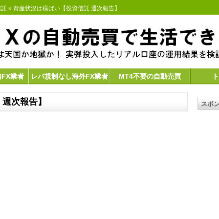
信託
» 資産状況は横ばい【投資信託 週次報告】
内FX業者
レバ規制なし海外FX業者
MT4不要の自動売買
ト
 週次報告】
スポ