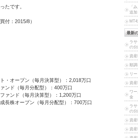
ったです。
「み
追加
：2015/8）
MT
最新
ラサ
の分
資産
順調
リー
・オープン（毎月決算型）：2,018万口
資産
ァンド（毎月分配型）：400万口
ワー
ァンド（毎月決算型）：1,200万口
金
成長株オープン（毎月分配型）：700万口
ラサ
の分
資産
資産
資産