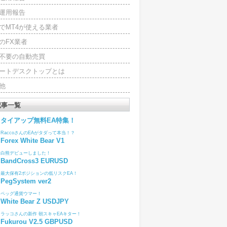
運用報告
でMT4が使える業者
のFX業者
4不要の自動売買
ートデスクトップとは
他
記事一覧
タイアップ無料EA特集！
RaccoさんのEAがタダって本当！？
Forex White Bear V1
白熊デビューしました！
BandCross3 EURUSD
最大保有2ポジションの低リスクEA！
PegSystem ver2
ペッグ通貨ウマー！
White Bear Z USDJPY
ラッコさんの新作 朝スキャEAキター！
Fukurou V2.5 GBPUSD