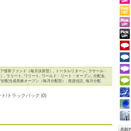
ア債券ファンド（毎月決算型）
,
トータルリターン
,
ラサール・
型）
,
ラリート
,
ワリート
,
ワールド・リート・オープン
,
分配金
,
ア好配当成長株オープン（毎月分配型）
,
投資信託
,
毎月分配
ト/トラックバック (0)
月別