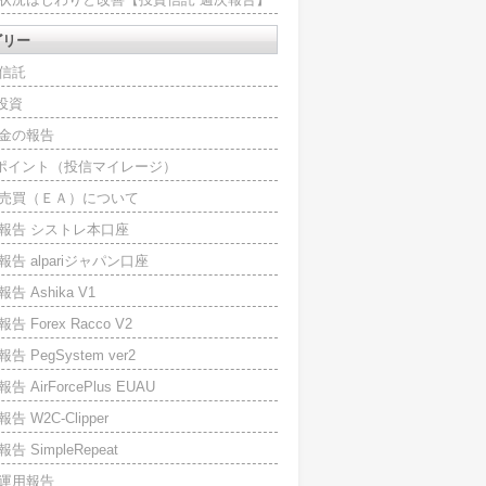
ゴリー
信託
O投資
金の報告
Iポイント（投信マイレージ）
売買（ＥＡ）について
報告 シストレ本口座
報告 alpariジャパン口座
告 Ashika V1
告 Forex Racco V2
告 PegSystem ver2
告 AirForcePlus EUAU
告 W2C-Clipper
告 SimpleRepeat
運用報告