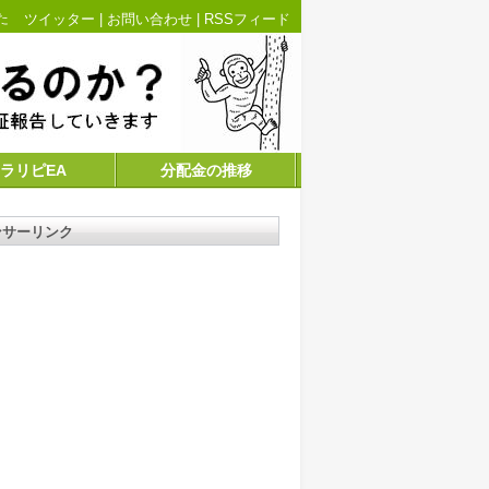
た
ツイッター
|
お問い合わせ
|
RSSフィード
ラリピEA
分配金の推移
ンサーリンク