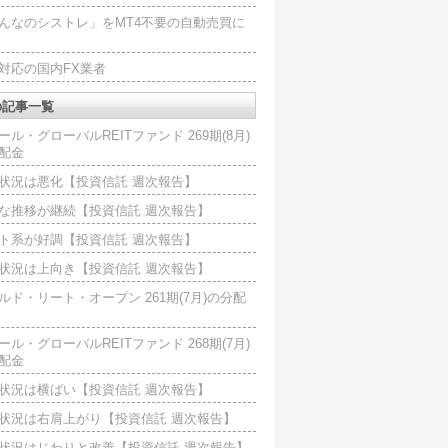
んなのシストレ」をMT4不要の自動売買に
4対応の国内FX業者
の記事一覧
ール・グローバルREITファンド 269期(8月)
配金
状況は悪化【投資信託 週次報告】
な推移が継続【投資信託 週次報告】
ト系が好調【投資信託 週次報告】
状況は上向き【投資信託 週次報告】
ルド・リート・オープン 261期(7月)の分配
ール・グローバルREITファンド 268期(7月)
配金
状況は横ばい【投資信託 週次報告】
状況は右肩上がり【投資信託 週次報告】
状況はじわりと改善【投資信託 週次報告】