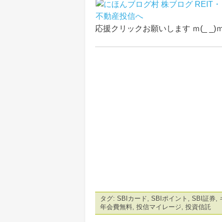
応援クリックお願いします ｍ(_ _)
タグ:
SBIカード
,
SBIポイント
,
SBI証券
,
年会費無料
,
投信マイレージ
,
投資信託