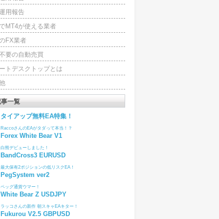
運用報告
でMT4が使える業者
のFX業者
4不要の自動売買
ートデスクトップとは
他
記事一覧
タイアップ無料EA特集！
RaccoさんのEAがタダって本当！？
Forex White Bear V1
白熊デビューしました！
BandCross3 EURUSD
最大保有2ポジションの低リスクEA！
PegSystem ver2
ペッグ通貨ウマー！
White Bear Z USDJPY
ラッコさんの新作 朝スキャEAキター！
Fukurou V2.5 GBPUSD