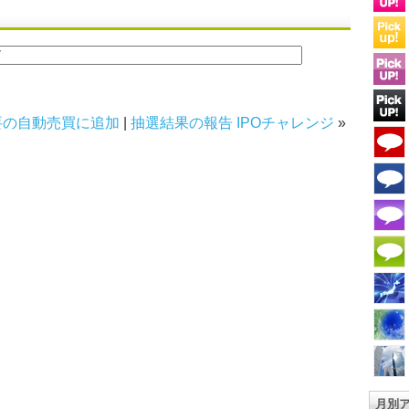
要の自動売買に追加
|
抽選結果の報告 IPOチャレンジ
»
月別