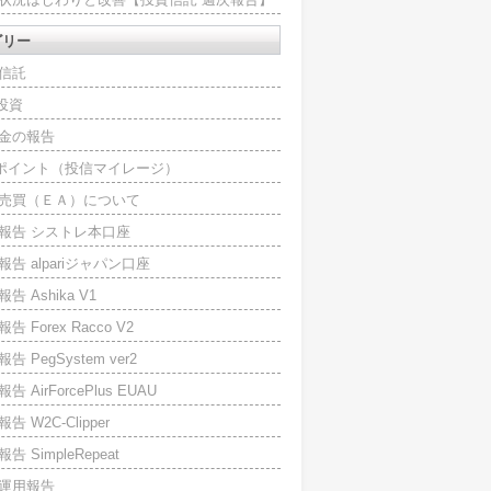
ゴリー
信託
O投資
金の報告
Iポイント（投信マイレージ）
売買（ＥＡ）について
報告 シストレ本口座
報告 alpariジャパン口座
告 Ashika V1
告 Forex Racco V2
告 PegSystem ver2
告 AirForcePlus EUAU
告 W2C-Clipper
告 SimpleRepeat
運用報告