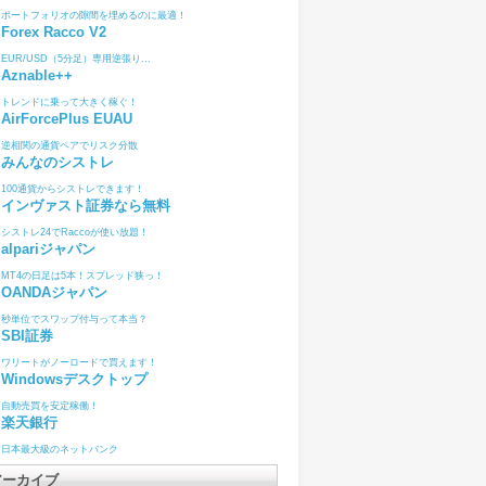
ポートフォリオの隙間を埋めるのに最適！
Forex Racco V2
EUR/USD（5分足）専用逆張り...
Aznable++
トレンドに乗って大きく稼ぐ！
AirForcePlus EUAU
逆相関の通貨ペアでリスク分散
みんなのシストレ
100通貨からシストレできます！
インヴァスト証券なら無料
シストレ24でRaccoが使い放題！
alpariジャパン
MT4の日足は5本！スプレッド狭っ！
OANDAジャパン
秒単位でスワップ付与って本当？
SBI証券
ワリートがノーロードで買えます！
Windowsデスクトップ
自動売買を安定稼働！
楽天銀行
日本最大級のネットバンク
アーカイブ