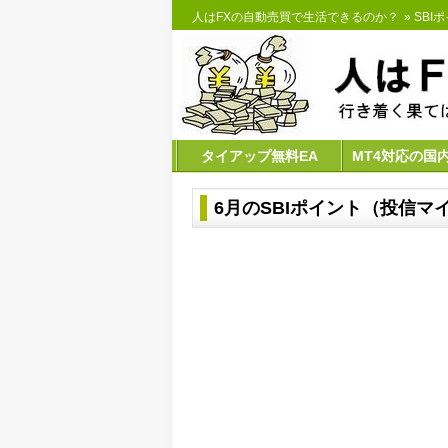
人はFXの自動売買で生活できるのか？
»
SBI
タイアップ無料EA
MT4対応の国
6月のSBIポイント（投信