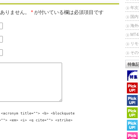
年次
はありません。
*
が付いている欄は必須項目です
国内
海外
MT
リモ
その
特集
 <acronym title=""> <b> <blockquote
=""> <em> <i> <q cite=""> <strike>