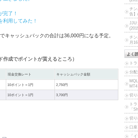
チン
が完了！
告】(
クを利用してみた！
JJ
(20
キャッシュバックの合計は36,000円になる予定。
チン
月16
よく
ード作成でポイントが貰えるところ）
トラ
分配
現金交換レート
キャッシュバック金額
MQ
10ポイント＝1円
2,750円
MT4
切り
10ポイント＝1円
3,700円
トラ
「Sh
切り
口座
「イ