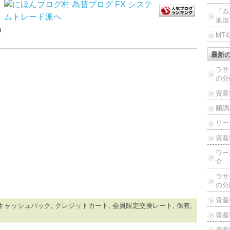
「み
追加
ｍ
MT
最新
ラサ
の分
資産
順調
リー
資産
ワー
金
ラサ
の分
資産
キャッシュバック
,
クレジットカート
,
会員限定交換レート
,
保有
,
資産
資産