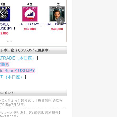
トレ本口座（リアルタイム更新中）
ATRADE（本口座）
】
本勝ち
te Bear Z USDJPY
TF（本口座）
】
のコメント
パン:ちょっと盛り返し【投資信託 週次報
2015年7月23日)
U:ちょっと盛り返し【投資信託 週次報告】
15年7月22日)