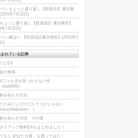
パン:ちょっと盛り返し【投資信託 週次報
2015年7月22日)
U:ちょっと盛り返し【投資信託 週次報告】
15年7月21日)
パン:横ばい 【投資信託週次報告】(2015年3
日)
読まれている記事
リピEA
金の推移
L4フォルダが見つからない件
（build600）
株を枯らす方法
リピみたいだけどトラリピじゃない
inkuuHadouken」！
株を枯らす方法 その後
タイアップ無料EAをまとめました！
ワタニ 炉ばた大将」を買ってみた！