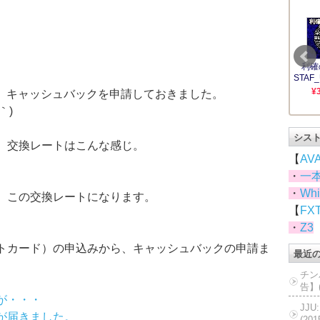
、キャッシュバックを申請しておきました。
｀)
シス
で、交換レートはこんな感じ。
【
AV
・
一
・
Whi
で、この交換レートになります。
【
FX
・
Z3
ットカード）の申込みから、キャッシュバックの申請ま
最近
チン
告】(
が・・・
JJ
ルが届きました。
(20