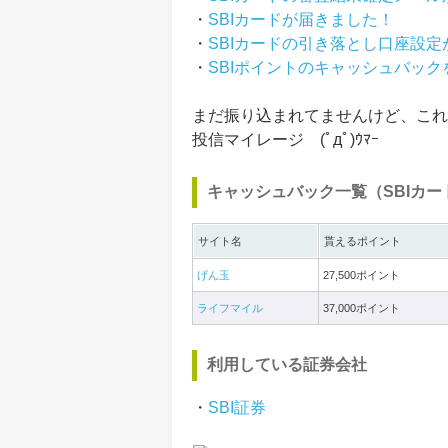
・
SBIカードが届きました！
・
SBIカードの引き落とし口座設定
・
SBIポイントのキャッシュバッ
まだ振り込まれてませんけど、これで
投信マイレージ (ﾟдﾟ)ｳﾏｰ
キャッシュバック一覧（SBIカ
サイト名
貰えるポイント
げん玉
27,500ポイント
ライフマイル
37,000ポイント
利用している証券会社
・
SBI証券