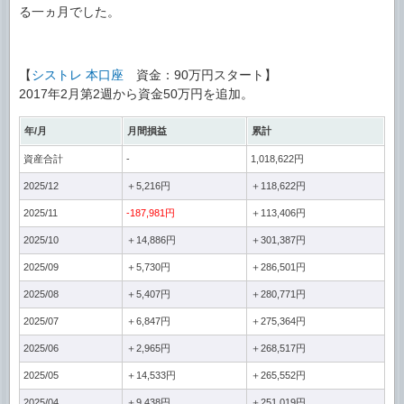
る一ヵ月でした。
【
シストレ 本口座
資金：90万円スタート】
2017年2月第2週から資金50万円を追加。
年/月
月間損益
累計
資産合計
-
1,018,622円
2025/12
＋5,216円
＋118,622円
2025/11
-187,981円
＋113,406円
2025/10
＋14,886円
＋301,387円
2025/09
＋5,730円
＋286,501円
2025/08
＋5,407円
＋280,771円
2025/07
＋6,847円
＋275,364円
2025/06
＋2,965円
＋268,517円
2025/05
＋14,533円
＋265,552円
2025/04
＋9,438円
＋251,019円