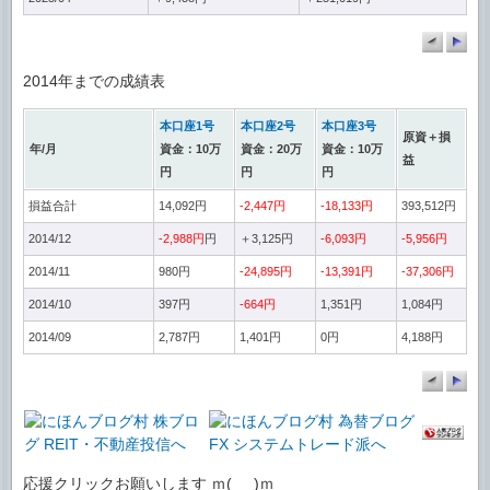
2014年までの成績表
本口座1号
本口座2号
本口座3号
原資＋損
年/月
資金：10万
資金：20万
資金：10万
益
円
円
円
損益合計
14,092円
-2,447円
-18,133円
393,512円
2014/12
-2,988円
円
＋3,125円
-6,093円
-5,956円
2014/11
980円
-24,895円
-13,391円
-37,306円
2014/10
397円
-664円
1,351円
1,084円
2014/09
2,787円
1,401円
0円
4,188円
応援クリックお願いします ｍ(_ _)ｍ