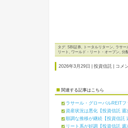
タグ:
SBI証券
,
トータルリターン
,
ラサー
リート
,
ワールド・リート・オープン
,
分
2026年3月29日 |
投資信託
|
コメン
関連する記事はこちら
ラサール・グローバルREITファ
資産状況は悪化【投資信託 週
順調な推移が継続【投資信託 
リート系が好調【投資信託 週