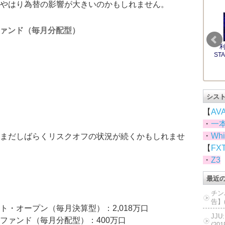
やはり為替の影響が大きいのかもしれません。
ァンド（毎月分配型）
シス
【
AV
・
一
・
Whi
まだしばらくリスクオフの状況が続くかもしれませ
【
FX
・
Z3
最近
チン
告】(
・オープン（毎月決算型）：2,018万口
JJ
ファンド（毎月分配型）：400万口
(20