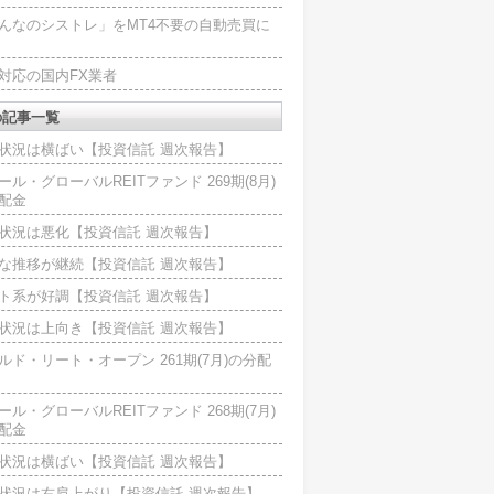
んなのシストレ」をMT4不要の自動売買に
4対応の国内FX業者
の記事一覧
状況は横ばい【投資信託 週次報告】
ール・グローバルREITファンド 269期(8月)
配金
状況は悪化【投資信託 週次報告】
な推移が継続【投資信託 週次報告】
ト系が好調【投資信託 週次報告】
状況は上向き【投資信託 週次報告】
ルド・リート・オープン 261期(7月)の分配
ール・グローバルREITファンド 268期(7月)
配金
状況は横ばい【投資信託 週次報告】
状況は右肩上がり【投資信託 週次報告】