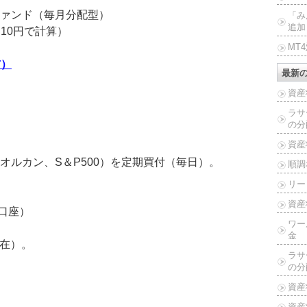
ァンド（毎月分配型）
「み
追加
り10円で計算）
MT
前）
最新
資産
ラサ
の分
資産
オルカン、S＆P500）を定期買付（毎日）。
順調
リー
資産
定口座）
ワー
金
現在）。
ラサ
の分
資産
資産