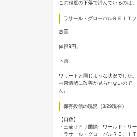
この程度の下落で済んでいるのは、
ラサール・グローバルＲＥＩＴフ
放置
値幅9円。
下落。
ワリートと同じような状況でした。
中東情勢に改善が見られないので、
ん。
保有投信の現況（3/29現在）
【口数】
・三菱ＵＦＪ国際－ワールド・リート
・ラサール・グローバルＲＥ。ＩＴ