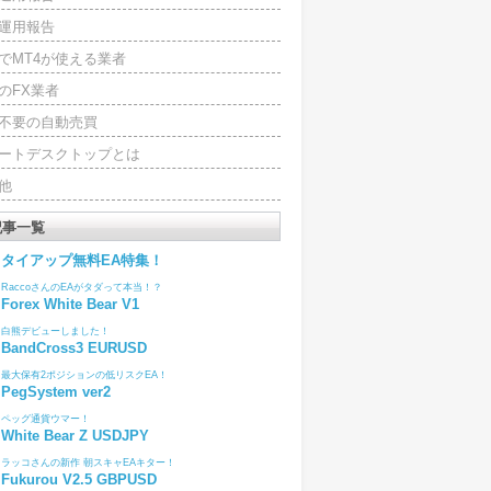
運用報告
でMT4が使える業者
のFX業者
4不要の自動売買
ートデスクトップとは
他
記事一覧
タイアップ無料EA特集！
RaccoさんのEAがタダって本当！？
Forex White Bear V1
白熊デビューしました！
BandCross3 EURUSD
最大保有2ポジションの低リスクEA！
PegSystem ver2
ペッグ通貨ウマー！
White Bear Z USDJPY
ラッコさんの新作 朝スキャEAキター！
Fukurou V2.5 GBPUSD