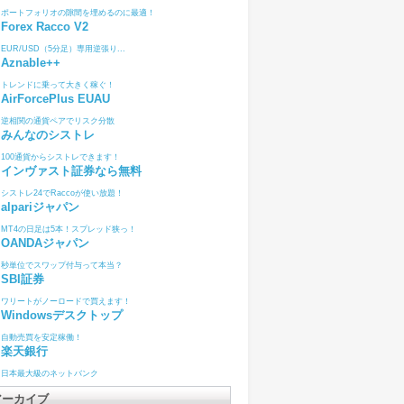
ポートフォリオの隙間を埋めるのに最適！
Forex Racco V2
EUR/USD（5分足）専用逆張り...
Aznable++
トレンドに乗って大きく稼ぐ！
AirForcePlus EUAU
逆相関の通貨ペアでリスク分散
みんなのシストレ
100通貨からシストレできます！
インヴァスト証券なら無料
シストレ24でRaccoが使い放題！
alpariジャパン
MT4の日足は5本！スプレッド狭っ！
OANDAジャパン
秒単位でスワップ付与って本当？
SBI証券
ワリートがノーロードで買えます！
Windowsデスクトップ
自動売買を安定稼働！
楽天銀行
日本最大級のネットバンク
アーカイブ