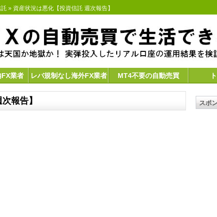
信託
» 資産状況は悪化【投資信託 週次報告】
内FX業者
レバ規制なし海外FX業者
MT4不要の自動売買
ト
週次報告】
スポ