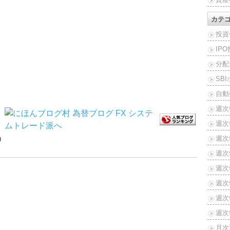
。
カテ
投資
IP
分配
SB
自動
週次
週次
ｍ
週次報
週次報
週次報
週次報
週次報
週次報
月次