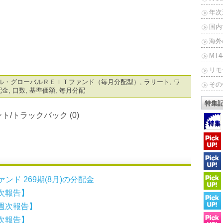
年次
国内
海外
MT
リモ
ル・グローバルＲＥＩＴファンド（毎月分配型）
,
ラリート
,
ワ
その
配金
,
口数
,
基準価額
,
毎月分配
特集
ト/トラックバック (0)
ンド 269期(8月)の分配金
次報告】
週次報告】
次報告】