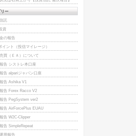
ゴリー
信託
O投資
金の報告
Iポイント（投信マイレージ）
売買（ＥＡ）について
報告 シストレ本口座
報告 alpariジャパン口座
告 Ashika V1
告 Forex Racco V2
告 PegSystem ver2
告 AirForcePlus EUAU
告 W2C-Clipper
告 SimpleRepeat
運用報告