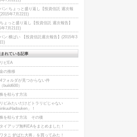
パン:ちょっと盛り返し【投資信託 週次報
2015年7月22日)
U:ちょっと盛り返し【投資信託 週次報告】
15年7月21日)
パン:横ばい 【投資信託週次報告】(2015年3
日)
読まれている記事
リピEA
金の推移
L4フォルダが見つからない件
（build600）
株を枯らす方法
リピみたいだけどトラリピじゃない
inkuuHadouken」！
株を枯らす方法 その後
タイアップ無料EAをまとめました！
ワタニ 炉ばた大将」を買ってみた！