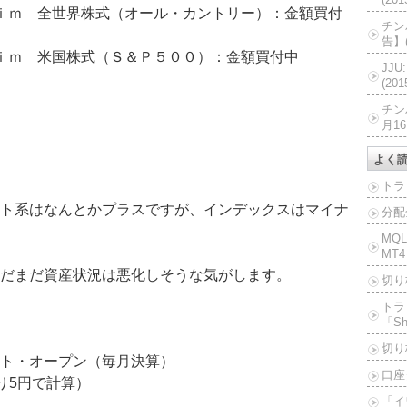
ｉｍ 全世界株式（オール・カントリー）：金額買付
チン
告】(
ｉｍ 米国株式（Ｓ＆Ｐ５００）：金額買付中
JJ
(20
チン
月16
よく
トラ
ト系はなんとかプラスですが、インデックスはマイナ
分配
MQ
MT4
だまだ資産状況は悪化しそうな気がします。
切り
トラ
「Sh
切り
ト・オープン（毎月決算）
口座
たり5円で計算）
「イ