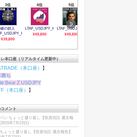
トレ本口座（リアルタイム更新中）
ATRADE（本口座）
】
本勝ち
te Bear Z USDJPY
TF（本口座）
】
のコメント
パン:ちょっと盛り返し【投資信託 週次報
2015年7月23日)
U:ちょっと盛り返し【投資信託 週次報告】
15年7月22日)