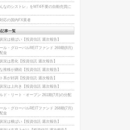
んなのシストレ」をMT4不要の自動売買に
4対応の国内FX業者
の記事一覧
状況は横ばい【投資信託 週次報告】
ール・グローバルREITファンド 269期(8月)
配金
状況は悪化【投資信託 週次報告】
な推移が継続【投資信託 週次報告】
ト系が好調【投資信託 週次報告】
状況は上向き【投資信託 週次報告】
ルド・リート・オープン 261期(7月)の分配
ール・グローバルREITファンド 268期(7月)
配金
状況は横ばい【投資信託 週次報告】
状況は右肩上がり【投資信託 週次報告】