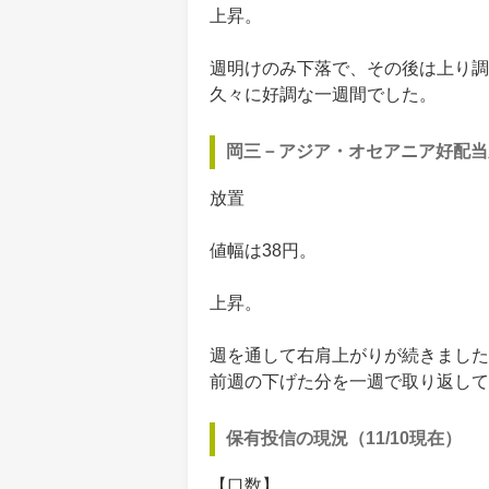
上昇。
週明けのみ下落で、その後は上り調
久々に好調な一週間でした。
岡三－アジア・オセアニア好配当
放置
値幅は38円。
上昇。
週を通して右肩上がりが続きました
前週の下げた分を一週で取り返して
保有投信の現況（11/10現在）
【口数】