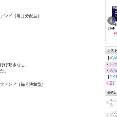
ァンド（毎月分配型）
シス
【
AV
・
一
ほぼ動きなし。
・
Whi
た。
【
FX
・
Z3
ファンド（毎月決算型）
最近
チン
告】(
JJ
(20