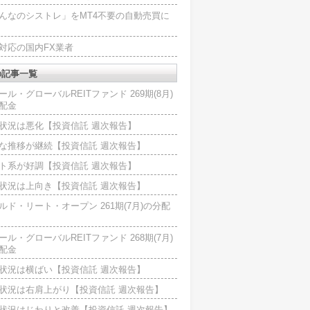
んなのシストレ」をMT4不要の自動売買に
4対応の国内FX業者
の記事一覧
ール・グローバルREITファンド 269期(8月)
配金
状況は悪化【投資信託 週次報告】
な推移が継続【投資信託 週次報告】
ト系が好調【投資信託 週次報告】
状況は上向き【投資信託 週次報告】
ルド・リート・オープン 261期(7月)の分配
ール・グローバルREITファンド 268期(7月)
配金
状況は横ばい【投資信託 週次報告】
状況は右肩上がり【投資信託 週次報告】
状況はじわりと改善【投資信託 週次報告】