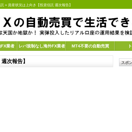
信託
» 資産状況は上向き【投資信託 週次報告】
内FX業者
レバ規制なし海外FX業者
MT4不要の自動売買
ト
 週次報告】
スポ