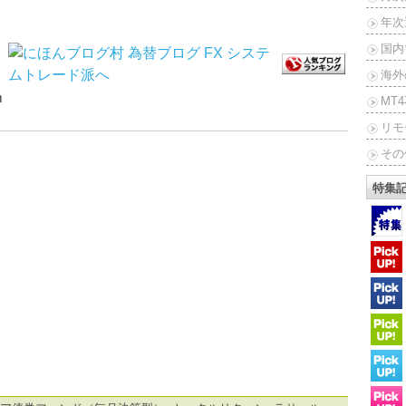
年次
国内
海外
ｍ
MT
リモ
その
特集