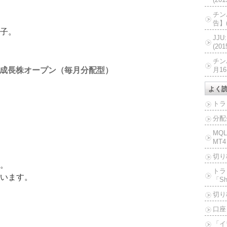
チン
告】(
子。
JJ
(20
チン
成長株オープン（毎月分配型）
月16
よく
トラ
分配
MQ
MT4
切り
。
トラ
います。
「Sh
切り
口座
「イ