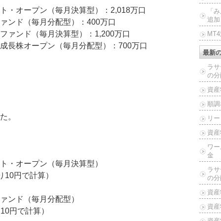
・オープン（毎月決算型）：2,018万口
「み
追加
ァンド（毎月分配型）：400万口
ァンド（毎月決算型）：1,200万口
MT
成長株オープン（毎月分配型）：700万口
最新
ラサ
の分
資産
順調
た。
リー
資産
ワー
金
ト・オープン（毎月決算型）
ラサ
たり10円で計算）
の分
資産
ァンド（毎月分配型）
資産
り10円で計算）
資産