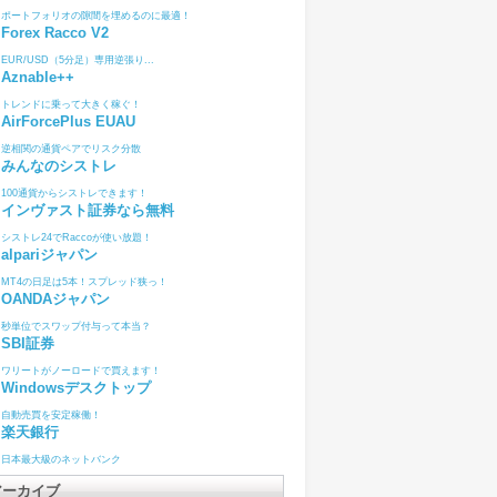
ポートフォリオの隙間を埋めるのに最適！
Forex Racco V2
EUR/USD（5分足）専用逆張り...
Aznable++
トレンドに乗って大きく稼ぐ！
AirForcePlus EUAU
逆相関の通貨ペアでリスク分散
みんなのシストレ
100通貨からシストレできます！
インヴァスト証券なら無料
シストレ24でRaccoが使い放題！
alpariジャパン
MT4の日足は5本！スプレッド狭っ！
OANDAジャパン
秒単位でスワップ付与って本当？
SBI証券
ワリートがノーロードで買えます！
Windowsデスクトップ
自動売買を安定稼働！
楽天銀行
日本最大級のネットバンク
アーカイブ