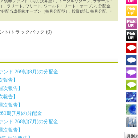
ア債券ファンド（毎月決算型）
,
トータルリターン
,
ラサール・
型）
,
ラリート
,
ワリート
,
ワールド・リート・オープン
,
分配金
,
ア好配当成長株オープン（毎月分配型）
,
投資信託
,
毎月分配
,
Ｆ
ント/トラックバック (0)
ンド 269期(8月)の分配金
次報告】
週次報告】
次報告】
週次報告】
1期(7月)の分配金
ンド 268期(7月)の分配金
週次報告】
月別