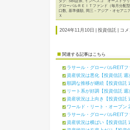
タグ:
SBI証券
,
インベスコ オーストラリ
グローバルＲＥＩＴファンド（毎月分配
口数
,
基準価額
,
岡三－アジア・オセアニ
Ｘ
2024年11月10日 |
投資信託
|
コメ
関連する記事はこちら
ラサール・グローバルREITファ
資産状況は悪化【投資信託 週
順調な推移が継続【投資信託 
リート系が好調【投資信託 週
資産状況は上向き【投資信託 
ワールド・リート・オープン 26
ラサール・グローバルREITファ
資産状況は横ばい【投資信託 