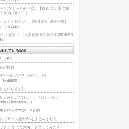
パン:ちょっと盛り返し【投資信託 週次報
2015年7月22日)
U:ちょっと盛り返し【投資信託 週次報告】
15年7月21日)
パン:横ばい 【投資信託週次報告】(2015年3
日)
読まれている記事
リピEA
金の推移
L4フォルダが見つからない件
（build600）
株を枯らす方法
リピみたいだけどトラリピじゃない
inkuuHadouken」！
株を枯らす方法 その後
タイアップ無料EAをまとめました！
ワタニ 炉ばた大将」を買ってみた！