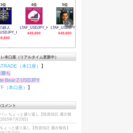
トレ本口座（リアルタイム更新中）
ATRADE（本口座）
】
本勝ち
te Bear Z USDJPY
TF（本口座）
】
のコメント
パン:ちょっと盛り返し【投資信託 週次報
2015年7月23日)
U:ちょっと盛り返し【投資信託 週次報告】
15年7月22日)