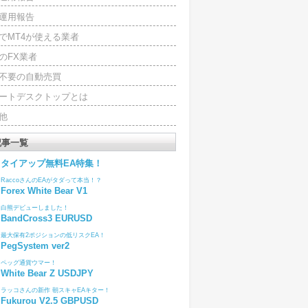
運用報告
でMT4が使える業者
のFX業者
4不要の自動売買
ートデスクトップとは
他
記事一覧
タイアップ無料EA特集！
RaccoさんのEAがタダって本当！？
Forex White Bear V1
白熊デビューしました！
BandCross3 EURUSD
最大保有2ポジションの低リスクEA！
PegSystem ver2
ペッグ通貨ウマー！
White Bear Z USDJPY
ラッコさんの新作 朝スキャEAキター！
Fukurou V2.5 GBPUSD