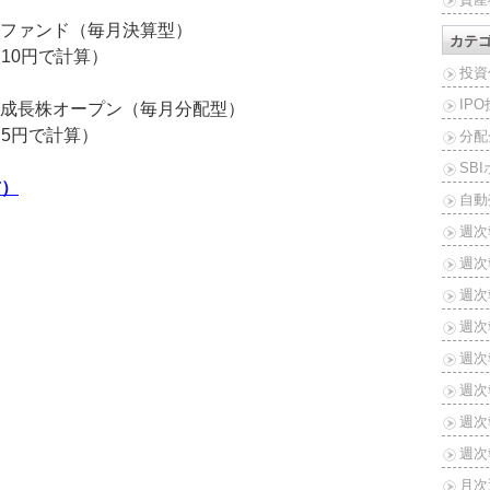
ファンド（毎月決算型）
カテ
り10円で計算）
投資
IP
成長株オープン（毎月分配型）
り5円で計算）
分配
SB
前）
自動
週次
週次
週次報
週次報
週次報
週次報
週次報
週次報
月次