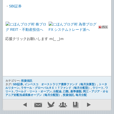
・
SBI証券
応援クリックお願いします ｍ(_ _)ｍ
カテゴリー:
投資信託
タグ:
SBI証券
,
インベスコ オーストラリア債券ファンド（毎月決算型）
,
トータ
ルリターン
,
ラサール・グローバルＲＥＩＴファンド（毎月分配型）
,
ラリート
,
ワ
リート
,
ワールド・リート・オープン
,
分配金
,
口数
,
基準価額
,
岡三－アジア・オセ
アニア好配当成長株オープン（毎月分配型）
,
投資信託
,
毎月分配