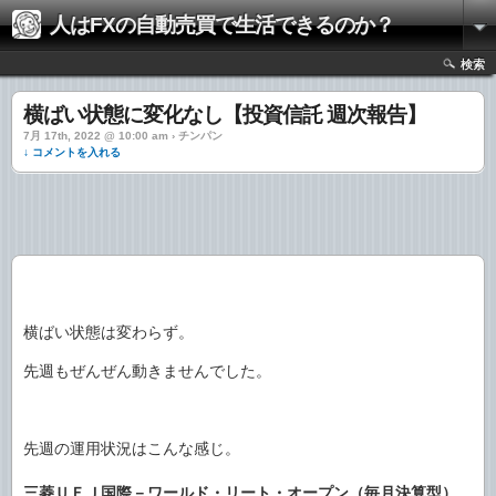
人はFXの自動売買で生活できるのか？
検索
横ばい状態に変化なし【投資信託 週次報告】
7月 17th, 2022 @ 10:00 am › チンパン
↓ コメントを入れる
横ばい状態は変わらず。
先週もぜんぜん動きませんでした。
先週の運用状況はこんな感じ。
三菱ＵＦＪ国際－ワールド・リート・オープン（毎月決算型）