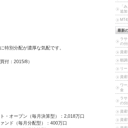
「み
追加
MT
最新
ラサ
の分
に特別分配が濃厚な気配です。
資産
順調
：2015/8）
リー
資産
ワー
金
ラサ
の分
資産
・オープン（毎月決算型）：2,018万口
資産
ァンド（毎月分配型）：400万口
資産