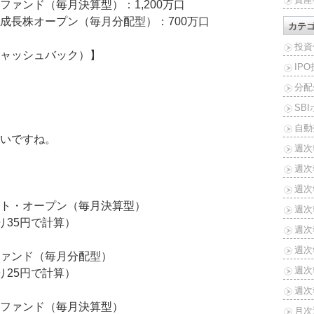
ァンド（毎月決算型）：1,200万口
成長株オープン（毎月分配型）：700万口
カテ
投資
ャッシュバック）】
IP
分配
SB
自動
いですね。
週次
週次
週次報
ト・オープン（毎月決算型）
週次報
たり35円で計算）
週次報
週次報
ァンド（毎月分配型）
週次報
たり25円で計算）
週次報
ファンド（毎月決算型）
月次