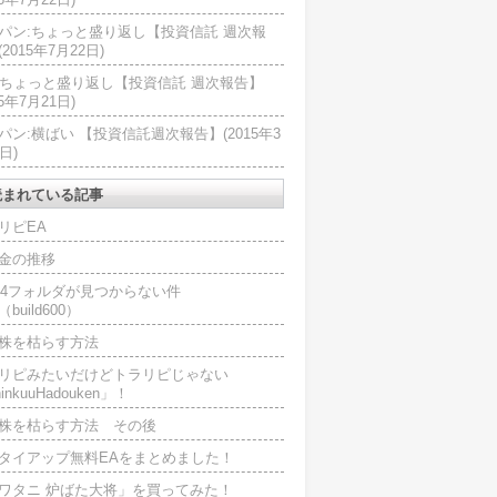
パン:ちょっと盛り返し【投資信託 週次報
2015年7月22日)
U:ちょっと盛り返し【投資信託 週次報告】
15年7月21日)
パン:横ばい 【投資信託週次報告】(2015年3
日)
読まれている記事
リピEA
金の推移
L4フォルダが見つからない件
（build600）
株を枯らす方法
リピみたいだけどトラリピじゃない
inkuuHadouken」！
株を枯らす方法 その後
タイアップ無料EAをまとめました！
ワタニ 炉ばた大将」を買ってみた！