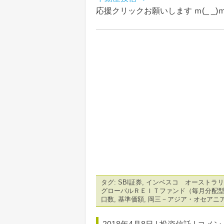
応援クリックお願いします ｍ(_ _)
タグ:
SBI証券
,
インベスコ オーストラリ
グローバルＲＥＩＴファンド（毎月分配
口数
,
基準価額
,
岡三－アジア・オセアニ