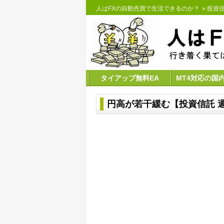
人はFXの自動売買で生活できるのか？
»
投資
タイアップ無料EA
MT4対応の国
円高が若干緩む【投資信託 