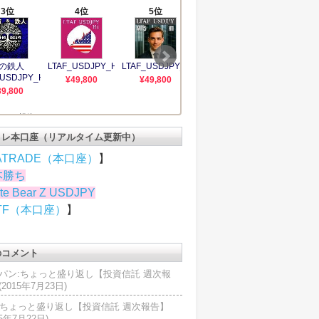
トレ本口座（リアルタイム更新中）
ATRADE（本口座）
】
本勝ち
te Bear Z USDJPY
TF（本口座）
】
のコメント
パン:ちょっと盛り返し【投資信託 週次報
2015年7月23日)
U:ちょっと盛り返し【投資信託 週次報告】
15年7月22日)