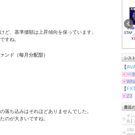
けど、基準価額は上昇傾向を保っています。
ですね。
ァンド（毎月分配型）
シス
【
AV
・
一
・
Whi
【
FX
・
Z3
最近
の落ち込みはそれほどありませんでした。
チン
たのが大きいですね。
告】(
JJ
(20