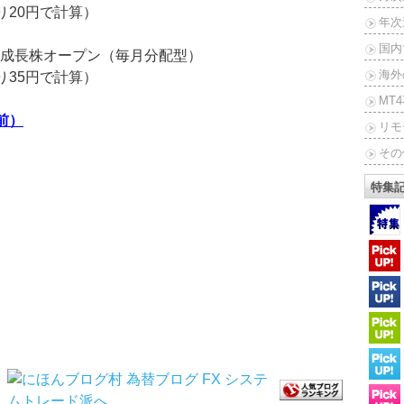
たり20円で計算）
年次
国内
成長株オープン（毎月分配型）
海外
たり35円で計算）
MT
前）
リモ
その
特集