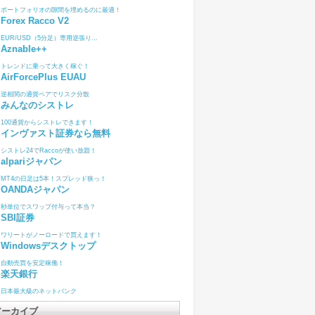
ポートフォリオの隙間を埋めるのに最適！
Forex Racco V2
EUR/USD（5分足）専用逆張り...
Aznable++
トレンドに乗って大きく稼ぐ！
AirForcePlus EUAU
逆相関の通貨ペアでリスク分散
みんなのシストレ
100通貨からシストレできます！
インヴァスト証券なら無料
シストレ24でRaccoが使い放題！
alpariジャパン
MT4の日足は5本！スプレッド狭っ！
OANDAジャパン
秒単位でスワップ付与って本当？
SBI証券
ワリートがノーロードで買えます！
Windowsデスクトップ
自動売買を安定稼働！
楽天銀行
日本最大級のネットバンク
アーカイブ