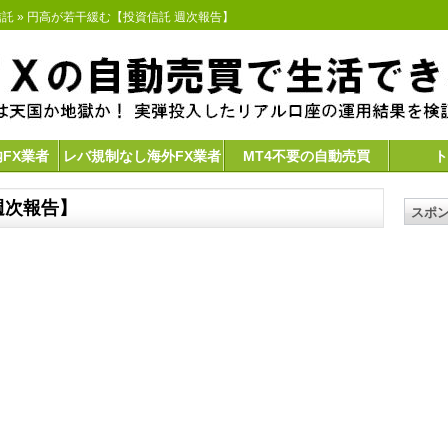
信託
» 円高が若干緩む【投資信託 週次報告】
内FX業者
レバ規制なし海外FX業者
MT4不要の自動売買
ト
週次報告】
スポ