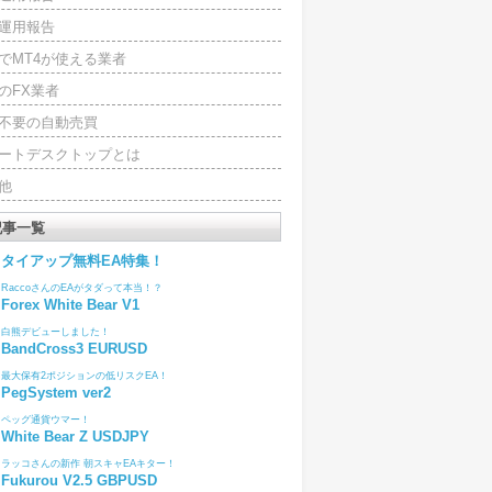
運用報告
でMT4が使える業者
のFX業者
4不要の自動売買
ートデスクトップとは
他
記事一覧
タイアップ無料EA特集！
RaccoさんのEAがタダって本当！？
Forex White Bear V1
白熊デビューしました！
BandCross3 EURUSD
最大保有2ポジションの低リスクEA！
PegSystem ver2
ペッグ通貨ウマー！
White Bear Z USDJPY
ラッコさんの新作 朝スキャEAキター！
Fukurou V2.5 GBPUSD