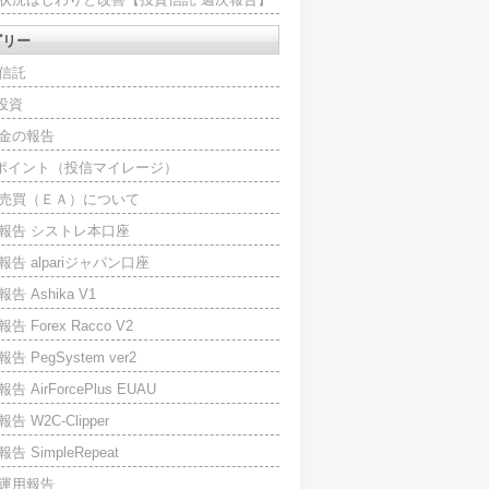
ゴリー
信託
O投資
金の報告
Iポイント（投信マイレージ）
売買（ＥＡ）について
報告 シストレ本口座
報告 alpariジャパン口座
告 Ashika V1
告 Forex Racco V2
告 PegSystem ver2
告 AirForcePlus EUAU
告 W2C-Clipper
告 SimpleRepeat
運用報告