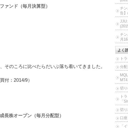
ファンド（毎月決算型）
チン
告】(
JJ
(20
チン
月16
よく
トラ
、そのころに比べたらだいぶ落ち着いてきました。
分配
MQ
：2014/9）
MT4
切り
トラ
「Sh
切り
成長株オープン（毎月分配型）
口座
「イ