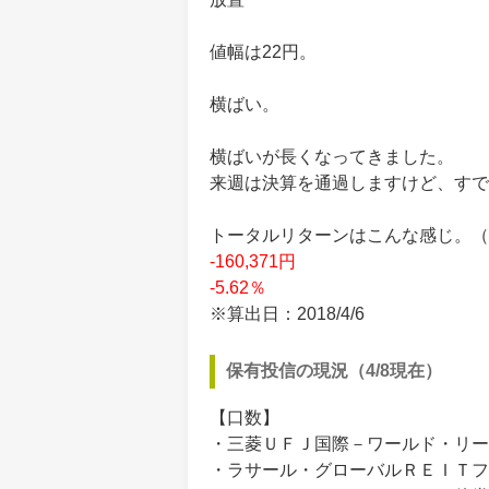
値幅は22円。
横ばい。
横ばいが長くなってきました。
来週は決算を通過しますけど、すで
トータルリターンはこんな感じ。（買付
-160,371円
-5.62％
※算出日：2018/4/6
保有投信の現況（4/8現在）
【口数】
・三菱ＵＦＪ国際－ワールド・リート
・ラサール・グローバルＲＥＩＴフ