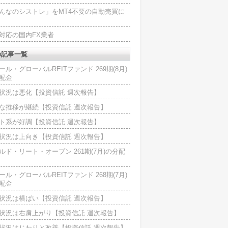
んなのシストレ」をMT4不要の自動売買に
4対応の国内FX業者
の記事一覧
ール・グローバルREITファンド 269期(8月)
配金
状況は悪化【投資信託 週次報告】
な推移が継続【投資信託 週次報告】
ト系が好調【投資信託 週次報告】
状況は上向き【投資信託 週次報告】
ルド・リート・オープン 261期(7月)の分配
ール・グローバルREITファンド 268期(7月)
配金
状況は横ばい【投資信託 週次報告】
状況は右肩上がり【投資信託 週次報告】
状況はじわりと改善【投資信託 週次報告】