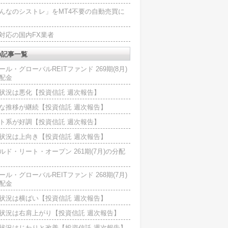
んなのシストレ」をMT4不要の自動売買に
4対応の国内FX業者
の記事一覧
ール・グローバルREITファンド 269期(8月)
配金
状況は悪化【投資信託 週次報告】
な推移が継続【投資信託 週次報告】
ト系が好調【投資信託 週次報告】
状況は上向き【投資信託 週次報告】
ルド・リート・オープン 261期(7月)の分配
ール・グローバルREITファンド 268期(7月)
配金
状況は横ばい【投資信託 週次報告】
状況は右肩上がり【投資信託 週次報告】
状況はじわりと改善【投資信託 週次報告】