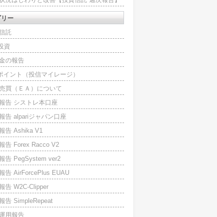
ゴリー
信託
O投資
金の報告
Iポイント（投信マイレージ）
売買（ＥＡ）について
報告 シストレ本口座
報告 alpariジャパン口座
告 Ashika V1
告 Forex Racco V2
告 PegSystem ver2
告 AirForcePlus EUAU
告 W2C-Clipper
告 SimpleRepeat
運用報告