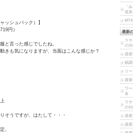
「み
追加
MT
ャッシュバック）】
719円）
最新
ラサ
服と言った感じでしたね。
の分
動きも気になりますが、当面はこんな感じか？
資産
順調
リー
資産
ワー
金
上
ラサ
の分
りそうですが、はたして・・・
資産
資産
定。
資産