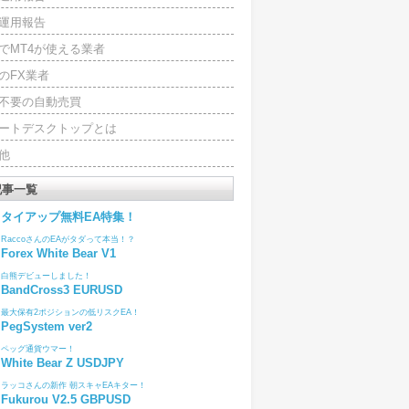
運用報告
でMT4が使える業者
のFX業者
4不要の自動売買
ートデスクトップとは
他
記事一覧
タイアップ無料EA特集！
RaccoさんのEAがタダって本当！？
Forex White Bear V1
白熊デビューしました！
BandCross3 EURUSD
最大保有2ポジションの低リスクEA！
PegSystem ver2
ペッグ通貨ウマー！
White Bear Z USDJPY
ラッコさんの新作 朝スキャEAキター！
Fukurou V2.5 GBPUSD