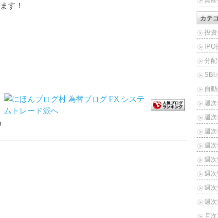
ます！
カテ
投資
IP
分配
SB
自動
週次
週次
ｍ
週次報
週次報
週次報
週次報
週次報
週次報
月次