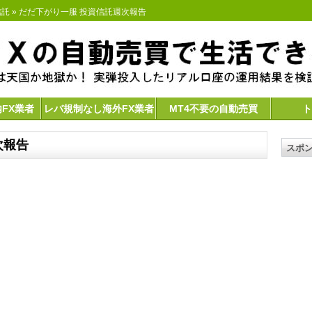
信託
» だだ下がり一服 投資信託週次報告
内FX業者
レバ規制なし海外FX業者
MT4不要の自動売買
ト
次報告
スポ