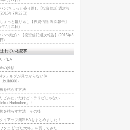
パン:ちょっと盛り返し【投資信託 週次報
2015年7月22日)
U:ちょっと盛り返し【投資信託 週次報告】
15年7月21日)
パン:横ばい 【投資信託週次報告】(2015年3
日)
読まれている記事
リピEA
金の推移
L4フォルダが見つからない件
（build600）
株を枯らす方法
リピみたいだけどトラリピじゃない
inkuuHadouken」！
株を枯らす方法 その後
タイアップ無料EAをまとめました！
ワタニ 炉ばた大将」を買ってみた！