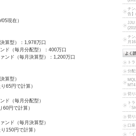
チン
告】(
/05現在）
JJ
(20
チン
月16
算型）：1,978万口
ンド（毎月分配型）：400万口
よく
ンド（毎月決算型）：1,200万口
トラ
分配
決算型）
MQ
MT4
たり65円で計算）
切り
ンド（毎月分配型）
トラ
たり60円で計算）
「Sh
切り
ァンド（毎月決算型）
口座
たり150円で計算）
「イ