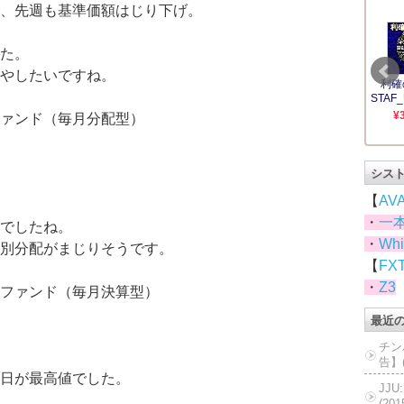
、先週も基準価額はじり下げ。
た。
やしたいですね。
ァンド（毎月分配型）
シス
【
AV
・
一
でしたね。
・
Whi
別分配がまじりそうです。
【
FX
・
Z3
ファンド（毎月決算型）
最近
チン
告】(
日が最高値でした。
JJ
(20