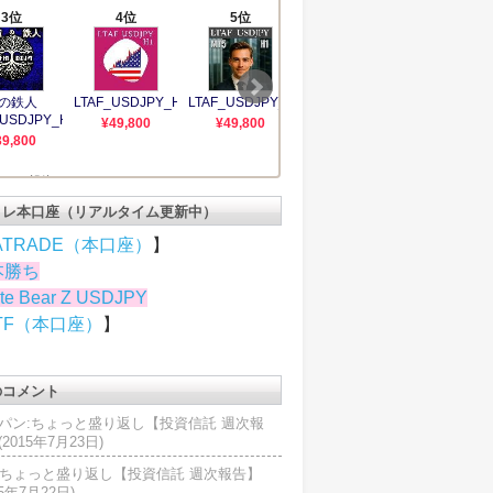
トレ本口座（リアルタイム更新中）
ATRADE（本口座）
】
本勝ち
te Bear Z USDJPY
TF（本口座）
】
のコメント
パン:ちょっと盛り返し【投資信託 週次報
2015年7月23日)
U:ちょっと盛り返し【投資信託 週次報告】
15年7月22日)