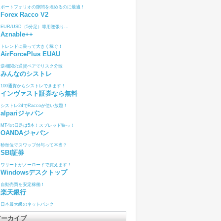
ポートフォリオの隙間を埋めるのに最適！
Forex Racco V2
EUR/USD（5分足）専用逆張り...
Aznable++
トレンドに乗って大きく稼ぐ！
AirForcePlus EUAU
逆相関の通貨ペアでリスク分散
みんなのシストレ
100通貨からシストレできます！
インヴァスト証券なら無料
シストレ24でRaccoが使い放題！
alpariジャパン
MT4の日足は5本！スプレッド狭っ！
OANDAジャパン
秒単位でスワップ付与って本当？
SBI証券
ワリートがノーロードで買えます！
Windowsデスクトップ
自動売買を安定稼働！
楽天銀行
日本最大級のネットバンク
アーカイブ