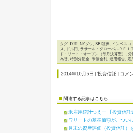
タグ:
DJR
,
NYダウ
,
SBI証券
,
インベスコ
ス
,
ドル円
,
ラサール・グローバルＲＥＩ
ド・リート・オープン（毎月決算型）
,
分
為替
,
特別分配金
,
米債金利
,
運用報告
,
雇
2014年10月5日 |
投資信託
|
コメン
関連する記事はこちら
米雇用統計つえー 【投資信託
ワリートの基準価額が、ついに5
月末の資産評価（投資信託）