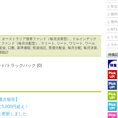
年次
国内
海外
MT
リモ
 オーストラリア債券ファンド（毎月決算型）
,
ドルインデック
Ｔファンド（毎月分配型）
,
ラリート
,
リート
,
ワリート
,
ワール
その
配金
,
口数
,
基準価額
,
投資信託
,
普通分配金
,
毎月分配
,
毎月決算
,
用統計
特集
ト/トラックバック (0)
週次報告】
,000円超え！
を更新しました