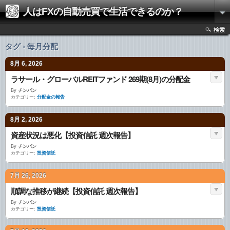
人はFXの自動売買で生活できるのか？
検索
タグ › 毎月分配
8月 6, 2026
ラサール・グローバルREITファンド 269期(8月)の分配金
By
チンパン
カテゴリー:
分配金の報告
8月 2, 2026
資産状況は悪化【投資信託 週次報告】
By
チンパン
カテゴリー:
投資信託
7月 26, 2026
順調な推移が継続【投資信託 週次報告】
By
チンパン
カテゴリー:
投資信託