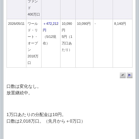
ファン
ド
400万口
2026/05/11
ワール
＋472,212
10,090
10,090円
-
8,140円
ド・リ
円
円
ート・
（5/12現
5円（1
オープ
在）
万口あ
ン
たり）
2018万
口
口数は変化なし。
放置継続中。
1万口あたりの分配金は10円。
口数は2,018万口。（先月から＋0万口）