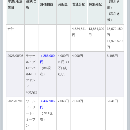
年度/月/決
銘柄/口
（税引き
評価損益
分配金
普通分配
特別分配
算日
数
前）
（税引き
後）
合計
-
-
-
4,824,841
13,854,309
18,679,150
円
円
円
17,975,579
円
2026/08/05
ラサー
＋286,000
4,000円
4,000円
-
3,195円
ル・グ
円
10円（1
ローバ
（8/6現
万口あ
ルREIT
在）
たり）
ファン
ド
400万口
2026/07/10
ワール
＋437,906
7,063円
7,063円
-
5,641円
ド・リ
円
ート・
（7/11現
オープ
在）
ン