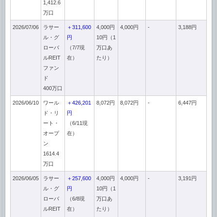
1,412.6
万口
2026/07/06
ラサー
＋311,600
4,000円
4,000円
-
3,188円
ル・グ
円
10円（1
ローバ
（7/7現
万口あ
ルREIT
在）
たり）
ファン
ド
400万口
2026/06/10
ワール
＋426,201
8,072円
8,072円
-
6,447円
ド・リ
円
ート・
（6/11現
オープ
在）
ン
1614.4
万口
2026/06/05
ラサー
＋257,600
4,000円
4,000円
-
3,191円
ル・グ
円
10円（1
ローバ
（6/8現
万口あ
ルREIT
在）
たり）