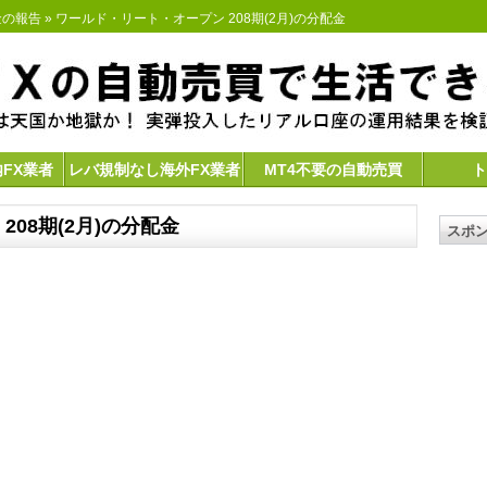
金の報告
» ワールド・リート・オープン 208期(2月)の分配金
内FX業者
レバ規制なし海外FX業者
MT4不要の自動売買
ト
08期(2月)の分配金
スポ