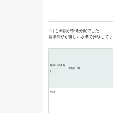
2月も全額が普通分配でした。
基準価額が怪しい水準で推移してま
年度/月/決算
銘柄/口数
日
合計
-