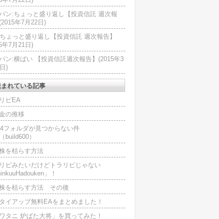
パン:ちょっと盛り返し【投資信託 週次報
2015年7月22日)
U:ちょっと盛り返し【投資信託 週次報告】
15年7月21日)
パン:横ばい 【投資信託週次報告】(2015年3
日)
読まれている記事
リピEA
金の推移
L4フォルダが見つからない件
（build600）
株を枯らす方法
リピみたいだけどトラリピじゃない
inkuuHadouken」！
株を枯らす方法 その後
タイアップ無料EAをまとめました！
ワタニ 炉ばた大将」を買ってみた！