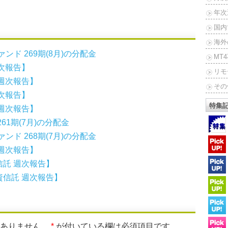
年次
国内
海外
ンド 269期(8月)の分配金
MT
次報告】
リモ
週次報告】
その
次報告】
特集
週次報告】
1期(7月)の分配金
ンド 268期(7月)の分配金
週次報告】
託 週次報告】
信託 週次報告】
はありません。
*
が付いている欄は必須項目です