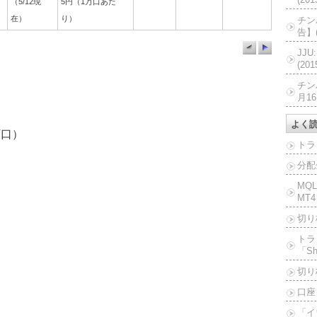
（5/12現
5円（1万口あた
在）
り）
チン
告】(
JJ
(20
チン
月16
よく
万口）
トラ
分配
MQ
MT4
切り
トラ
「Sh
切り
口座
「イ