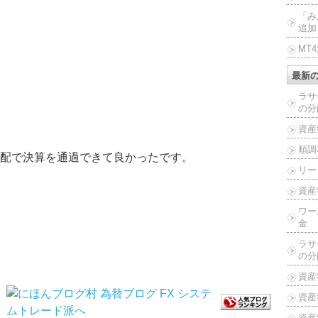
「み
追加
MT
最新
ラサ
の分
資産
順調
配で決算を通過できて良かったです。
リー
資産
ワー
金
ラサ
の分
資産
資産
資産