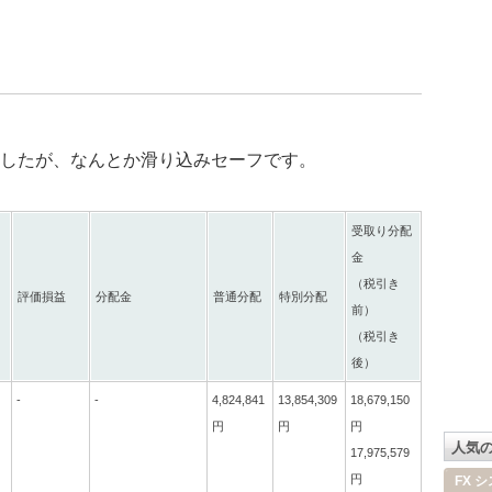
したが、なんとか滑り込みセーフです。
受取り分配
金
（税引き
評価損益
分配金
普通分配
特別分配
前）
（税引き
後）
-
-
4,824,841
13,854,309
18,679,150
円
円
円
人気
17,975,579
円