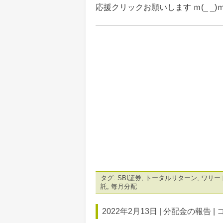
応援クリックお願いします ｍ(_ _)
タグ:
SBI証券
,
トータルリターン
,
ワリー
託
,
毎月分配
2022年2月13日 |
分配金の報告
|