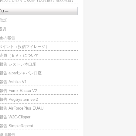
ゴリー
信託
O投資
金の報告
Iポイント（投信マイレージ）
売買（ＥＡ）について
報告 シストレ本口座
報告 alpariジャパン口座
告 Ashika V1
告 Forex Racco V2
告 PegSystem ver2
告 AirForcePlus EUAU
告 W2C-Clipper
告 SimpleRepeat
運用報告