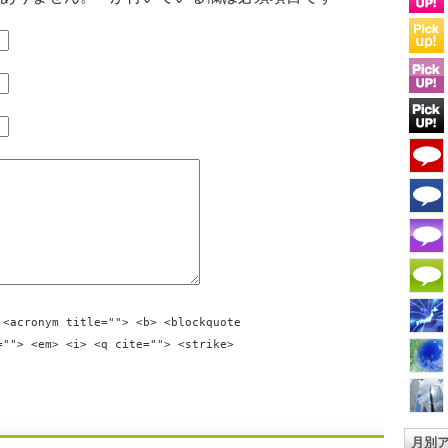
 <acronym title=""> <b> <blockquote
=""> <em> <i> <q cite=""> <strike>
月別