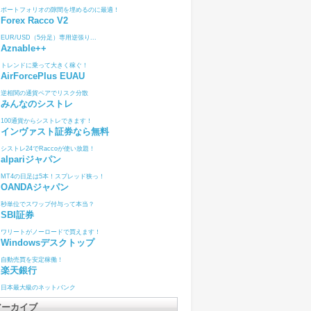
ポートフォリオの隙間を埋めるのに最適！
Forex Racco V2
EUR/USD（5分足）専用逆張り...
Aznable++
トレンドに乗って大きく稼ぐ！
AirForcePlus EUAU
逆相関の通貨ペアでリスク分散
みんなのシストレ
100通貨からシストレできます！
インヴァスト証券なら無料
シストレ24でRaccoが使い放題！
alpariジャパン
MT4の日足は5本！スプレッド狭っ！
OANDAジャパン
秒単位でスワップ付与って本当？
SBI証券
ワリートがノーロードで買えます！
Windowsデスクトップ
自動売買を安定稼働！
楽天銀行
日本最大級のネットバンク
アーカイブ