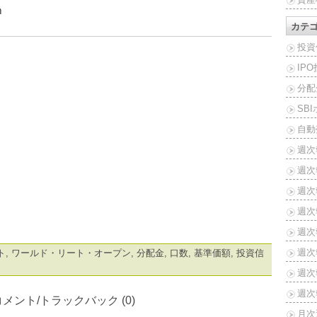
ｍ
カテ
投資
IP
分配
SB
自動
週次
週次
週次報
週次報
週次報
週次報
ト
,
ワールド・リート・オープン
,
分配金
,
口数
,
基準価額
,
投資信
週次報
週次報
コメント/トラックバック (0)
月次