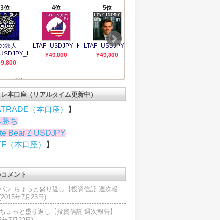
トレ本口座（リアルタイム更新中）
ATRADE（本口座）
】
本勝ち
te Bear Z USDJPY
TF（本口座）
】
のコメント
パン:ちょっと盛り返し【投資信託 週次報
2015年7月23日)
U:ちょっと盛り返し【投資信託 週次報告】
15年7月22日)