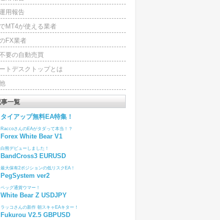
運用報告
でMT4が使える業者
のFX業者
4不要の自動売買
ートデスクトップとは
他
記事一覧
タイアップ無料EA特集！
RaccoさんのEAがタダって本当！？
Forex White Bear V1
白熊デビューしました！
BandCross3 EURUSD
最大保有2ポジションの低リスクEA！
PegSystem ver2
ペッグ通貨ウマー！
White Bear Z USDJPY
ラッコさんの新作 朝スキャEAキター！
Fukurou V2.5 GBPUSD