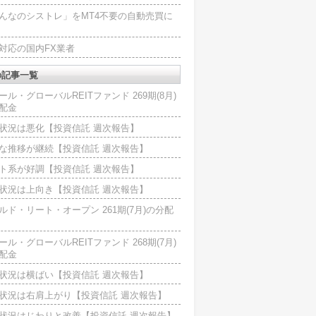
んなのシストレ」をMT4不要の自動売買に
4対応の国内FX業者
の記事一覧
ール・グローバルREITファンド 269期(8月)
配金
状況は悪化【投資信託 週次報告】
な推移が継続【投資信託 週次報告】
ト系が好調【投資信託 週次報告】
状況は上向き【投資信託 週次報告】
ルド・リート・オープン 261期(7月)の分配
ール・グローバルREITファンド 268期(7月)
配金
状況は横ばい【投資信託 週次報告】
状況は右肩上がり【投資信託 週次報告】
状況はじわりと改善【投資信託 週次報告】