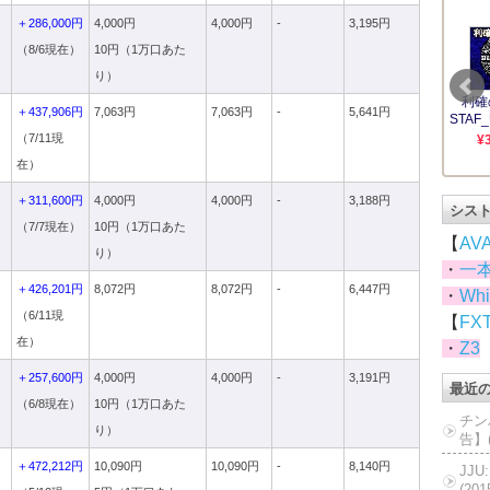
ド
＋286,000円
4,000円
4,000円
-
3,195円
（8/6現在）
10円（1万口あた
り）
＋437,906円
7,063円
7,063円
-
5,641円
（7/11現
在）
ド
＋311,600円
4,000円
4,000円
-
3,188円
シス
（7/7現在）
10円（1万口あた
【
AV
り）
・
一
＋426,201円
8,072円
8,072円
-
6,447円
・
Whi
（6/11現
【
FX
在）
・
Z3
ド
＋257,600円
4,000円
4,000円
-
3,191円
最近
（6/8現在）
10円（1万口あた
チン
り）
告】(
＋472,212円
10,090円
10,090円
-
8,140円
JJ
(20