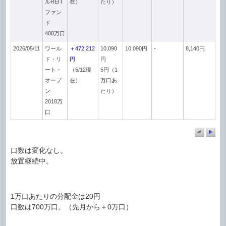
ルREIT
在）
たり）
ファン
ド
400万口
2026/05/11
ワール
＋472,212
10,090
10,090円
-
8,140円
ド・リ
円
円
ート・
（5/12現
5円（1
オープ
在）
万口あ
ン
たり）
2018万
口
口数は変化なし。
放置継続中。
1万口あたりの分配金は20円
口数は700万口。（先月から＋0万口）