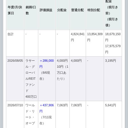
配金
年度/月/決
銘柄/口
（税引き
評価損益
分配金
普通分配
特別分配
算日
数
前）
（税引き
後）
合計
-
-
-
4,824,841
13,854,309
18,679,150
円
円
円
17,975,579
円
2026/08/05
ラサー
＋286,000
4,000円
4,000円
-
3,195円
ル・グ
円
10円（1
ローバ
（8/6現
万口あ
ルREIT
在）
たり）
ファン
ド
400万口
2026/07/10
ワール
＋437,906
7,063円
7,063円
-
5,641円
ド・リ
円
ート・
（7/11現
オープ
在）