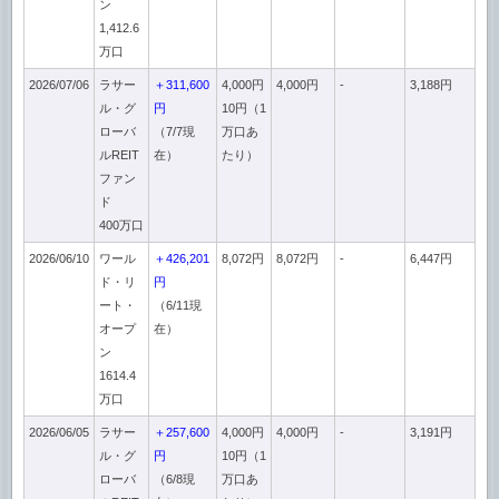
ン
1,412.6
万口
2026/07/06
ラサー
＋311,600
4,000円
4,000円
-
3,188円
ル・グ
円
10円（1
ローバ
（7/7現
万口あ
ルREIT
在）
たり）
ファン
ド
400万口
2026/06/10
ワール
＋426,201
8,072円
8,072円
-
6,447円
ド・リ
円
ート・
（6/11現
オープ
在）
ン
1614.4
万口
2026/06/05
ラサー
＋257,600
4,000円
4,000円
-
3,191円
ル・グ
円
10円（1
ローバ
（6/8現
万口あ