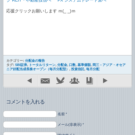
応援クリックお願いします ｍ(_ _)ｍ
カテゴリー:
分配金の報告
タグ:
SBI証券
,
トータルリターン
,
分配金
,
口数
,
基準価額
,
岡三－アジア・オセア
ニア好配当成長株オープン（毎月分配型）
,
投資信託
,
毎月分配
コメントを入れる
名前 *
メール(非表示) *