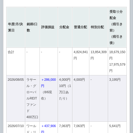
受取り分
配金
年度/月/決
銘柄/口
（税引き
評価損益
分配金
普通分配
特別分配
算日
数
前）
（税引き
後）
合計
-
-
-
4,824,841
13,854,309
18,679,150
円
円
円
17,975,579
円
2026/08/05
ラサー
＋286,000
4,000円
4,000円
-
3,195円
ル・グ
円
10円（1
ローバ
（8/6現
万口あ
ルREIT
在）
たり）
ファン
ド
400万口
2026/07/10
ワール
＋437,906
7,063円
7,063円
-
5,641円
ド・リ
円