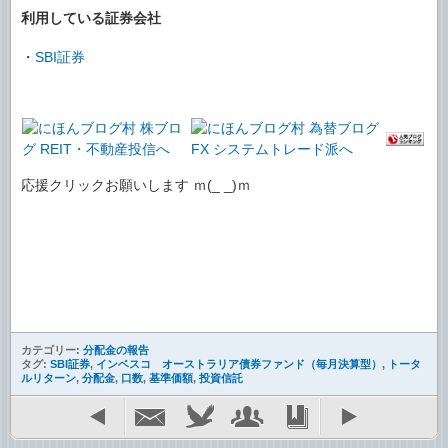
利用している証券会社
・
SBI証券
応援クリックお願いします ｍ(_ _)ｍ
カテゴリー:
分配金の報告
タグ:
SBI証券
,
インベスコ オーストラリア債券ファンド（毎月決算型）
,
トータ
ルリターン
,
分配金
,
口数
,
基準価額
,
投資信託