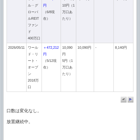
ル・グ
円
10円（1
ローバ
（6/8現
万口あ
ルREIT
在）
たり）
ファン
ド
400万口
2026/05/11
ワール
＋472,212
10,090
10,090円
-
8,140円
ド・リ
円
円
ート・
（5/12現
5円（1
オープ
在）
万口あ
ン
たり）
2018万
口
口数は変化なし。
放置継続中。