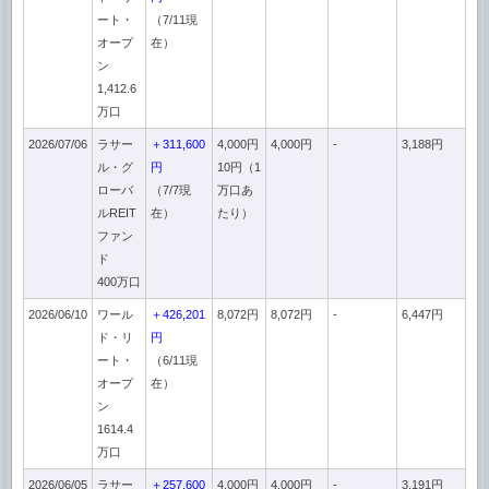
ート・
（7/11現
オープ
在）
ン
1,412.6
万口
2026/07/06
ラサー
＋311,600
4,000円
4,000円
-
3,188円
ル・グ
円
10円（1
ローバ
（7/7現
万口あ
ルREIT
在）
たり）
ファン
ド
400万口
2026/06/10
ワール
＋426,201
8,072円
8,072円
-
6,447円
ド・リ
円
ート・
（6/11現
オープ
在）
ン
1614.4
万口
2026/06/05
ラサー
＋257,600
4,000円
4,000円
-
3,191円