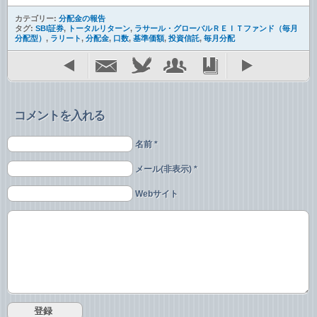
カテゴリー:
分配金の報告
タグ:
SBI証券
,
トータルリターン
,
ラサール・グローバルＲＥＩＴファンド（毎月
分配型）
,
ラリート
,
分配金
,
口数
,
基準価額
,
投資信託
,
毎月分配
コメントを入れる
名前 *
メール(非表示) *
Webサイト