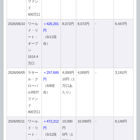
ファン
ド
400万口
2026/06/10
ワール
＋426,201
8,072円
8,072円
-
6,447円
ド・リ
円
ート・
（6/11現
オープ
在）
ン
1614.4
万口
2026/06/05
ラサー
＋257,600
4,000円
4,000円
-
3,191円
ル・グ
円
10円（1
ローバ
（6/8現
万口あ
ルREIT
在）
たり）
ファン
ド
400万口
2026/05/11
ワール
＋472,212
10,090
10,090円
-
8,140円
ド・リ
円
円
ート・
（5/12現
5円（1