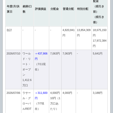
配金
年度/月/決
銘柄/口
（税引き
評価損益
分配金
普通分配
特別分配
算日
数
前）
（税引き
後）
合計
-
-
-
4,820,841
13,854,309
18,675,150
円
円
円
17,972,384
円
2026/07/10
ワール
＋437,906
7,063円
7,063円
-
5,641円
ド・リ
円
ート・
（7/11現
オープ
在）
ン
1,412.6
万口
2026/07/06
ラサー
＋311,600
4,000円
4,000円
-
3,188円
ル・グ
円
10円（1
ローバ
（7/7現
万口あ
ルREIT
在）
たり）