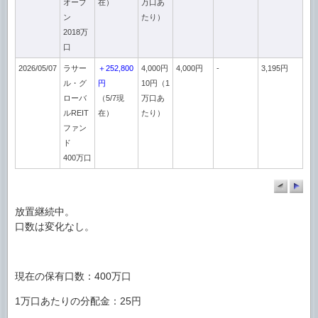
オープ
在）
万口あ
ン
たり）
2018万
口
2026/05/07
ラサー
＋252,800
4,000円
4,000円
-
3,195円
ル・グ
円
10円（1
ローバ
（5/7現
万口あ
ルREIT
在）
たり）
ファン
ド
400万口
放置継続中。
口数は変化なし。
現在の保有口数：400万口
1万口あたりの分配金：25円