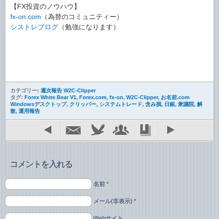
【FX投資のノウハウ】
fx-on.com
（為替のコミュニティー）
シストレブログ
（勉強になります）
カテゴリー:
週次報告 W2C-Clipper
タグ:
Forex White Bear V1
,
Forex.com
,
fx-on
,
W2C-Clipper
,
お名前.com
Windowsデスクトップ
,
クリッパー
,
システムトレード
,
含み損
,
日銀
,
衆議院
,
解
散
,
運用報告
コメントを入れる
名前 *
メール(非表示) *
Webサイト